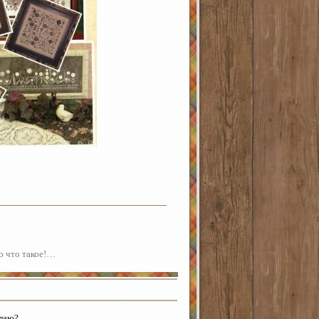
аю что такое!…
елаю?