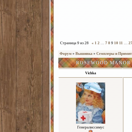
Страница
9
из
28
«
1
2
…
7
8
9
10
11
…
2
Форум
»
Вышивка
»
Семплеры и Прими
ROSEWOOD MANOR
Vichka
Генералиссимус