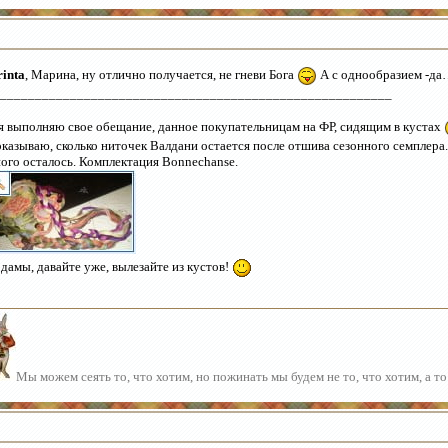
rinta
, Марина, ну отлично получается, не гневи Бога
А с однообразием -да
________________________________________________________
я выполняю свое обещание, данное покупательницам на ФР, сидящим в кустах
казываю, сколько ниточек Валдани остается после отшива сезонного семплера.
ого осталось. Комплектация Bonnechanse.
 дамы, давайте уже, вылезайте из кустов!
Мы можем сеять то, что хотим, но пожинать мы будем не то, что хотим, а то