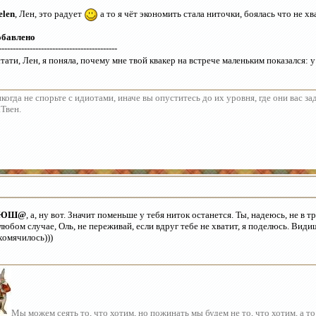
elen
, Лен, это радует
а то я чёт экономить стала ниточки, боялась что не хв
обавлено
------------------------------------------
тати, Лен, я поняла, почему мне твой квакер на встрече маленьким показался: 
когда не спорьте с идиотами, иначе вы опуститесь до их уровня, где они вас з
Твен.
ЮШ@
, а, ну вот. Значит поменьше у тебя ниток останется. Ты, надеюсь, не в 
любом случае, Оль, не переживай, если вдруг тебе не хватит, я поделюсь. Видиш
хомячилось)))
Мы можем сеять то, что хотим, но пожинать мы будем не то, что хотим, а то