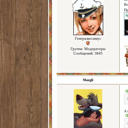
Во
Пр
Генералиссимус
Группа: Модераторы
Сообщений: 3845
Maugli
Ц
А 
Ц