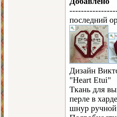
Добавлено
---------------
последний ор
Дизайн Викто
"Heart Etui"
Ткань для вы
перле в хард
шнур ручной