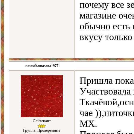
почему все з
магазине оче
обычно есть 
вкусу только
nataschamasana1977
Пришла пока
Участвовала 
Ткачёвой,осн
чае )),ниточ
Лейтенант
МХ.
Группа: Проверенные