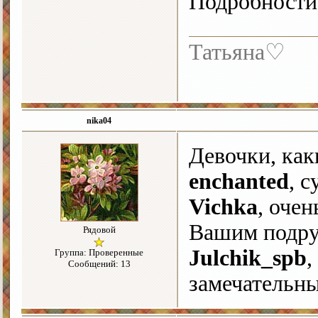
Подробности 
Татьяна♡
nika04
Девочки, как
enchanted
, 
Vichka
, оче
Вашим подру
Рядовой
Julchik_spb
,
Группа: Проверенные
Сообщений: 13
замечательны