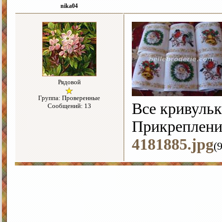
nika04
Рядовой
Группа: Проверенные
Все кривуль
Сообщений: 13
Прикреплени
4181885.jpg
(