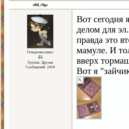
clifil_Olga
Вот сегодня 
делом для эл
правда это в
мамуле. И то
Генералиссимус
вверх торма
Группа: Друзья
Сообщений: 2410
Вот я "зайчик