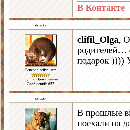
В Контакте
skripka
clifil_Olga
, 
родителей…
подарок ))))
Генерал-лейтенант
Группа: Проверенные
Сообщений: 657
алtyxen
В прошлые вы
поехали на д