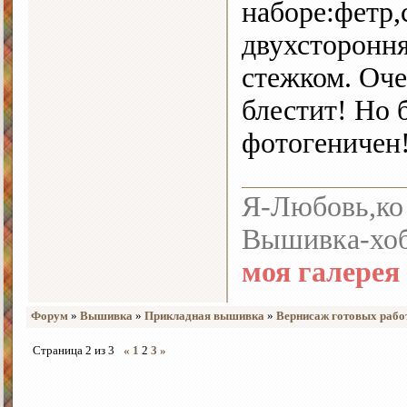
наборе:фетр,
двухсторонн
стежком. Оче
блестит! Но 
фотогеничен!
Я-Любовь,ко 
Вышивка-хоб
моя галерея
Форум
»
Вышивка
»
Прикладная вышивка
»
Вернисаж готовых рабо
Страница
2
из
3
«
1
2
3
»