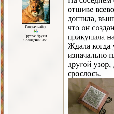
На соседнем 
отшиве всев
дошила, выш
что он созда
Генерал-майор
прикупила на
Группа: Друзья
Сообщений: 358
Ждала когда 
изначально п
другой узор,
срослось.