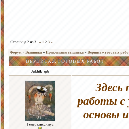
Страница
2
из
3
«
1
2
3
»
Форум
»
Вышивка
»
Прикладная вышивка
»
Вернисаж готовых рабо
ВЕРНИСАЖ ГОТОВЫХ РАБОТ
Julchik_spb
Здесь
работы с 
основы и
Генералиссимус