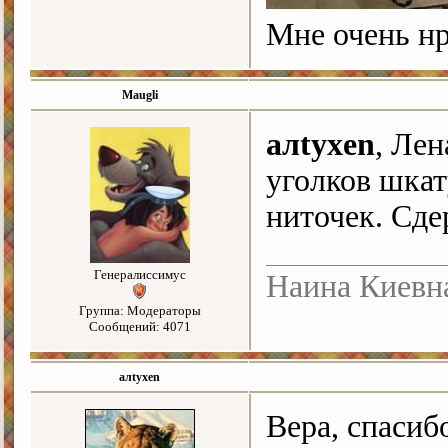
Мне очень нр
Maugli
алtyxen
, Лен
уголков шкат
ниточек. Сде
Генералиссимус
Наина Киевн
Группа: Модераторы
Сообщений: 4071
алtyxen
Вера, спасиб