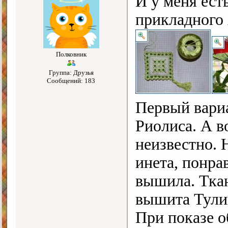
И у меня ест
прикладного 
Полковник
Группа: Друзья
Сообщений: 183
Первый вариа
Риолиса. А в
неизвестно. 
инета, понра
вышила. Ткан
вышита Тули
При показе о