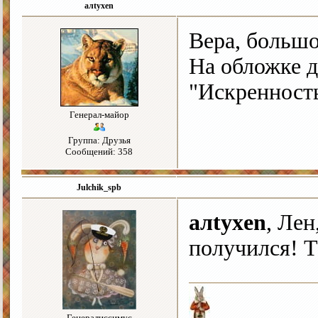
алtyxen
Вера, большо
На обложке д
"Искренность
Генерал-майор
Группа: Друзья
Сообщений: 358
Julchik_spb
алtyxen
, Ле
получился! Т
Генералиссимус