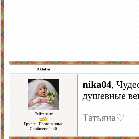
Aktatva
nika04
, Чуд
душевные ве
Лейтенант
Татьяна♡
Группа: Проверенные
Сообщений: 40