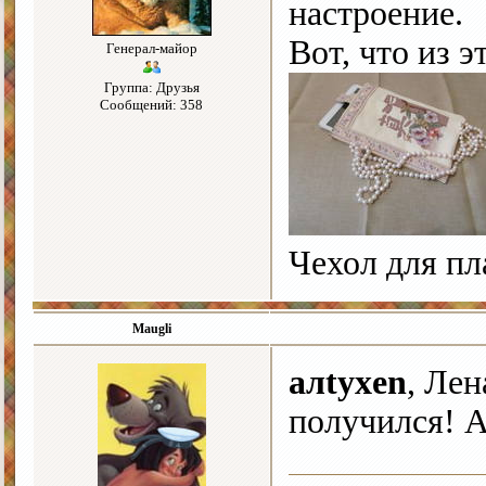
настроение.
Вот, что из э
Генерал-майор
Группа: Друзья
Сообщений: 358
Чехол для пл
Maugli
алtyxen
, Ле
получился! А