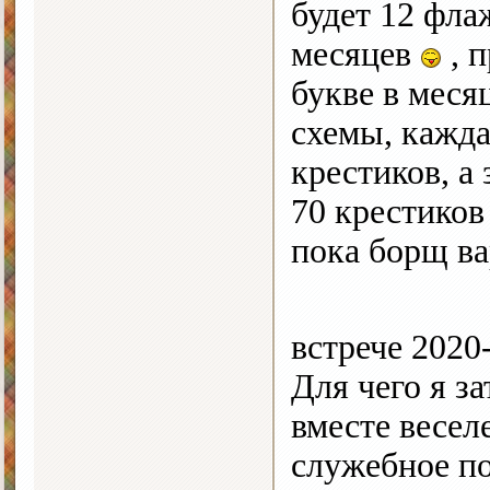
будет 12 флаж
месяцев
, 
букве в меся
схемы, кажда
крестиков, а
70 крестиков 
пока борщ в
встрече 2020
Для чего я з
вместе весел
служебное п