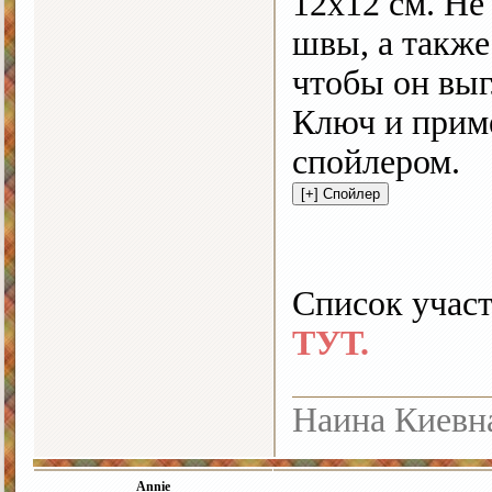
12х12 см. Не
швы, а также
чтобы он выг
Ключ и приме
спойлером.
Список участ
ТУТ.
Наина Киевн
Annie