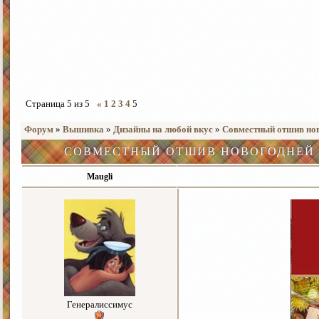
Страница
5
из
5
«
1
2
3
4
5
Форум
»
Вышивка
»
Дизайны на любой вкус
»
Совместный отшив нов
СОВМЕСТНЫЙ ОТШИВ НОВОГОДНЕЙ 
Maugli
Генералиссимус