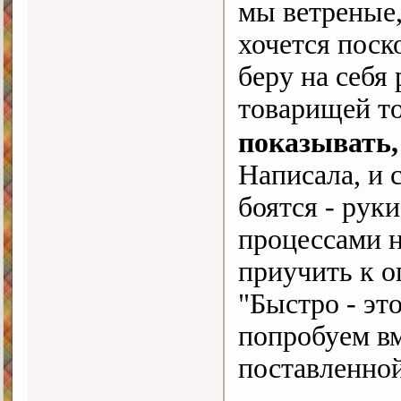
мы ветреные,
хочется поско
беру на себя
товарищей т
показывать,
Написала, и
боятся - руки
процессами н
приучить к о
"Быстро - эт
попробуем вм
поставленно