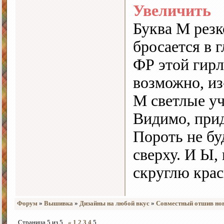
Увеличить
Буква М резк
бросается в г
ФР этой гирл
возможно, из
М светлые у
Видимо, прид
Пороть не бу
сверху. И Ы,
скруглю кра
Форум
»
Вышивка
»
Дизайны на любой вкус
»
Совместный отшив нов
Страница
5
из
5
«
1
2
3
4
5