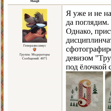
Maugli
Я уже и не н
да поглядим
Однако, при
дисциплинча
Генералиссимус
сфотографиро
Группа: Модераторы
девизом "Тр
Сообщений: 4071
под ёлочкой 