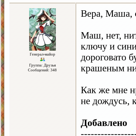
Вера, Маша, 
Маш, нет, н
ключу и син
Генерал-майор
дороговато б
Группа: Друзья
крашеным н
Сообщений: 348
Как же мне н
не дождусь, к
Добавлено
----------------