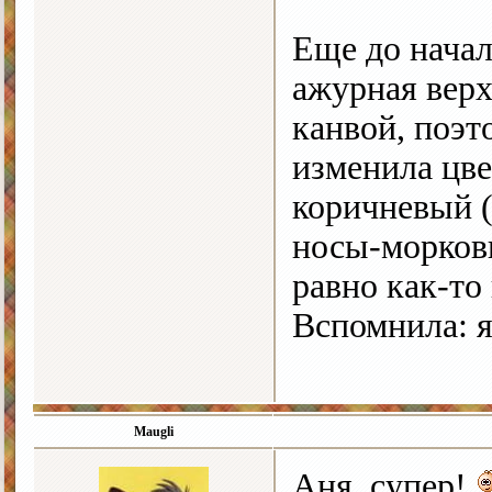
Еще до начал
ажурная верх
канвой, поэт
изменила цве
коричневый (
носы-морковк
равно как-то 
Вспомнила: я
Maugli
Аня, супер!