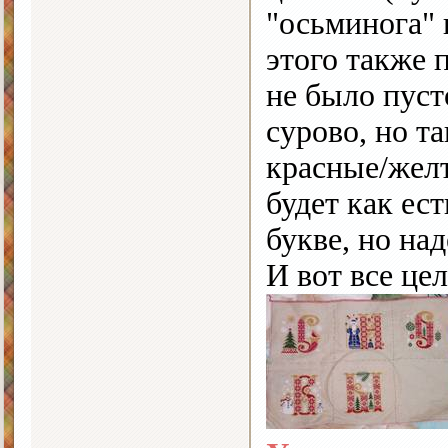
"осьминога" 
этого также 
не было пуст
сурово, но та
красные/желт
будет как ес
букве, но на
И вот все це