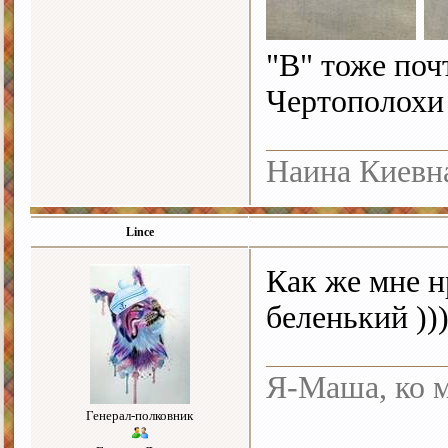
"В" тоже поч
Чертополохи 
Наина Киевн
Lince
Как же мне н
беленький )))
Я-Маша, ко м
Генерал-полковник