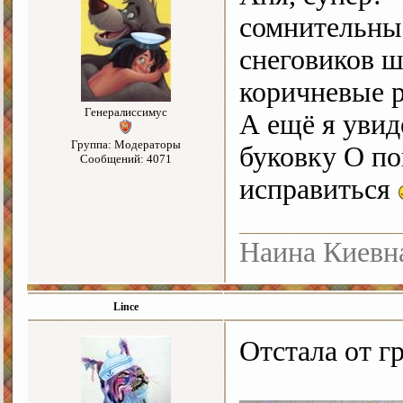
сомнительные
снеговиков 
коричневые р
Генералиссимус
А ещё я увид
Группа: Модераторы
буковку О по
Сообщений: 4071
исправиться
Наина Киевн
Lince
Отстала от г