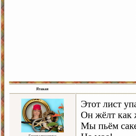
Ятакая
Этот лист уп
Он жёлт как 
Мы пьём саке
Генералиссимус