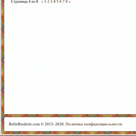
Страница
4
из
8
«
1
2
3
4
5
6
7
8
»
BelleBroderie.com © 2015–
2026.
Политика конфиденциальности