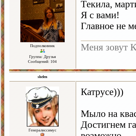
Текила, март
Я с вами!
Главное не м
Меня зовут К
Подполковник
Группа: Друзья
Сообщений: 104
shelen
Катрусе)))
Мыло на ква
Достигнем г
Генералиссимус
возможно…