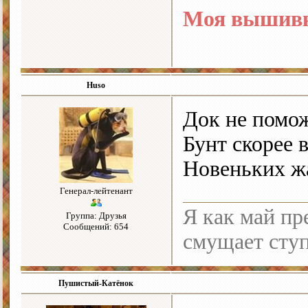
Моя вышивк
Huso
Док не помож
Бунт скорее в
Новеньких ж
Генерал-лейтенант
Я как май пре
Группа: Друзья
Сообщений: 654
смущает ступ
Пушистый-Катёнок