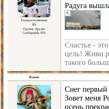
Радуга выш
Генерал-полковник
Группа: Друзья
Сообщений: 920
Счастье - это
цель! Живи р
такого больш
Ятакая
Снег первый
Зовет меня Р
осень прекра