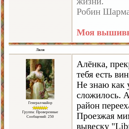
жизни.
Робин Шарм
Моя вышивк
Лиля
Алёнка, прек
тебя есть ви
Не знаю как 
сложилось. 
Генерал-майор
район переех
Группа: Проверенные
Проезжая ми
Сообщений: 250
вывеску "Lib