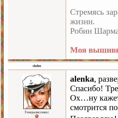
Стремясь зар
жизни.
Робин Шарм
Моя вышивк
shelen
alenka
, разв
Спасибо! Тр
Ох…ну кажетс
смотрится по
Генералиссимус