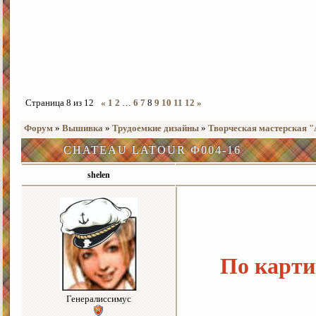
Страница
8
из
12
«
1
2
…
6
7
8
9
10
11
12
»
Форум
»
Вышивка
»
Трудоемкие дизайны
»
Творческая мастерская 
CHATEAU LATOUR Ф004-16
shelen
По карти
Генералиссимус