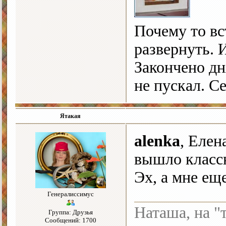
Почему то вс
развернуть. 
Закончено дн
не пускал. С
Ятакая
alenka
, Елен
вышло класс
Эх, а мне еще.
Генералиссимус
Наташа, на "
Группа: Друзья
Сообщений: 1700