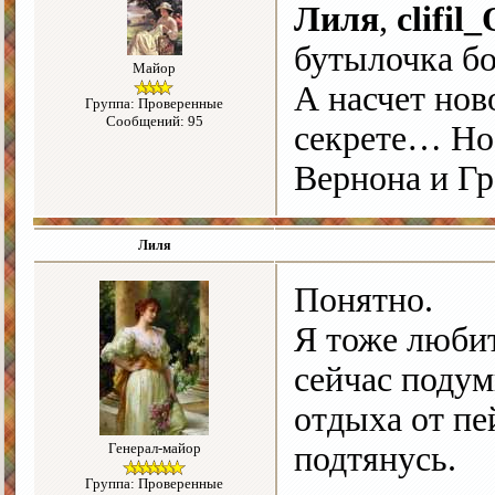
Лиля
,
clifil
бутылочка бо
Майор
А насчет нов
Группа: Проверенные
Сообщений: 95
секрете… Но
Вернона и Гр
Лиля
Понятно.
Я тоже любит
сейчас подум
отдыха от пе
Генерал-майор
подтянусь.
Группа: Проверенные