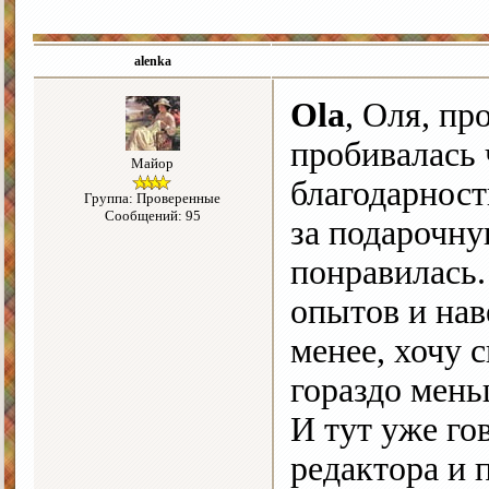
alenka
Ola
, Оля, пр
пробивалась 
Майор
благодарност
Группа: Проверенные
Сообщений: 95
за подарочну
понравилась.
опытов и нав
менее, хочу с
гораздо мень
И тут уже го
редактора и п