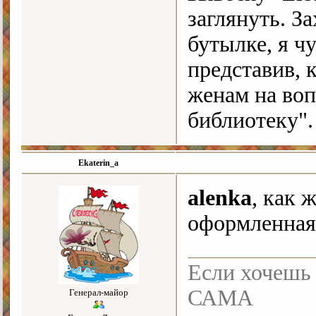
заглянуть. За
бутылке, я ч
представив, 
женам на воп
библиотеку"
Ekaterin_a
alenka
, как 
оформленная,
Если хочешь 
САМА
Генерал-майор