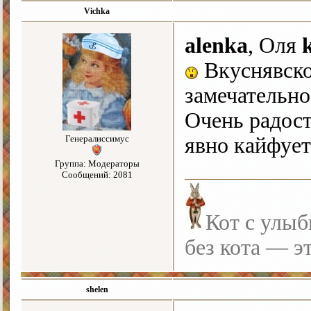
Vichka
alenka
, Оля
Вкуснявско
замечательн
Очень радост
Генералиссимус
явно кайфуе
Группа: Модераторы
Сообщений: 2081
Кот с улыб
без кота — э
shelen