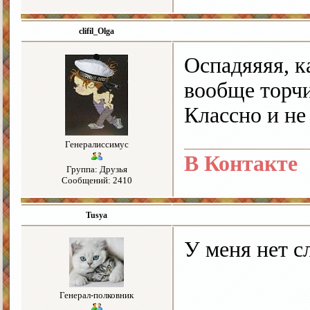
clifil_Olga
Оспадяяяя, к
вообще торчи
Классно и не
Генералиссимус
В Контакте
Группа: Друзья
Сообщений: 2410
Tusya
У меня нет с
Генерал-полковник