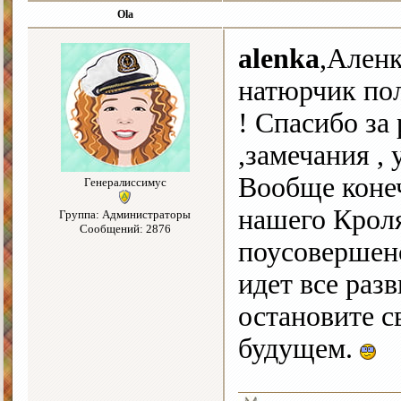
Ola
alenka
,Ален
натюрчик по
! Спасибо за
,замечания , 
Вообще конеч
Генералиссимус
нашего Кроля
Группа: Администраторы
Сообщений: 2876
поусовершенс
идет все раз
остановите с
будущем.