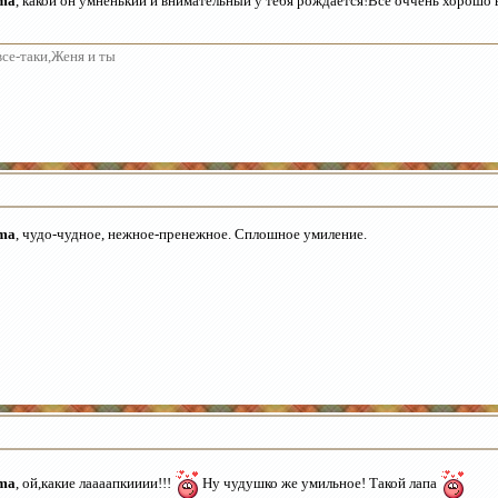
ma
, какой он умненький и внимательный у тебя рождается!Все оччень хорошо 
все-таки,Женя и ты
ma
, чудо-чудное, нежное-пренежное. Сплошное умиление.
ma
, ой,какие лаааапкииии!!!
Ну чудушко же умильное! Такой лапа