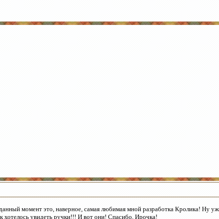
данный момент это, наверное, самая любимая мной разработка Кролика! Ну у
к хотелось увидеть ручки!!! И вот они! Спасибо, Ирочка!