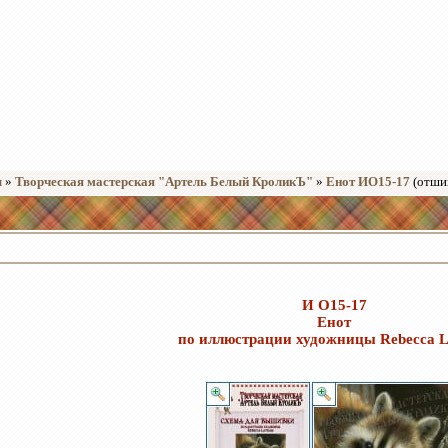
ы
»
Творческая мастерская "Артель Белый КроликЪ"
»
Енот ИО15-17
(отши
И О15-17
Енот
по иллюстрации художницы Rebecca 