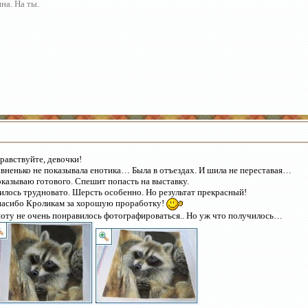
на. На ты.
равствуйте, девочки!
вненько не показывала енотика… Была в отъездах. И шила не переставая…
казываю готового. Спешит попасть на выставку.
лось трудновато. Шерсть особенно. Но результат прекрасный!
асибо Кроликам за хорошую проработку!
оту не очень понравилось фотографироваться.. Но уж что получилось…