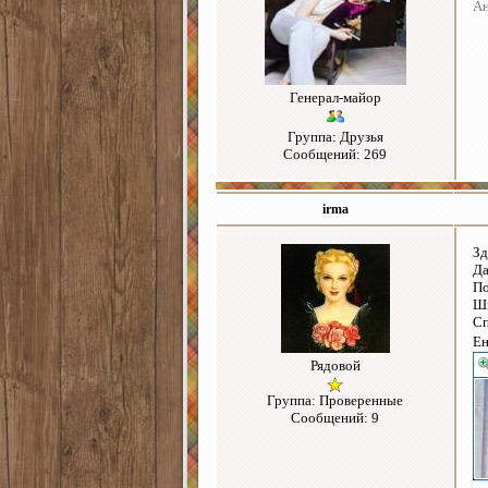
Ан
Генерал-майор
Группа: Друзья
Сообщений: 269
irma
Зд
Да
По
Ши
Сп
Ен
Рядовой
Группа: Проверенные
Сообщений: 9