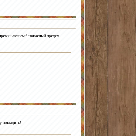
но превышающем безопасный предел
у погладить!