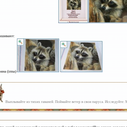
ышивают:
ина (irma)
Выплывайте из тихих гаваней. Поймайте ветер в свои паруса. Исследуйте.