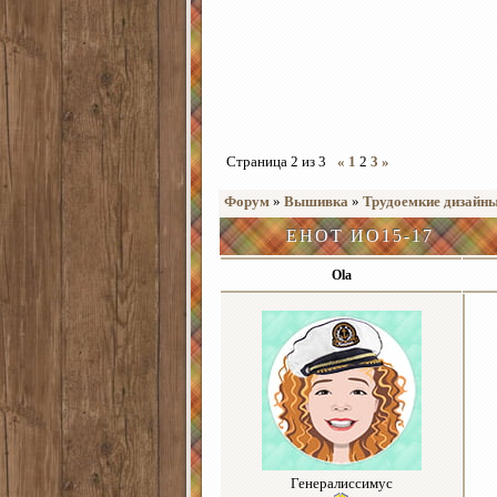
Страница
2
из
3
«
1
2
3
»
Форум
»
Вышивка
»
Трудоемкие дизайн
ЕНОТ ИО15-17
Ola
Генералиссимус