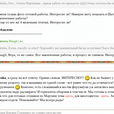
alenka, Ооо , Аптека Мартинина - первая работа это прекрасно )))))) Очень хотелось бы п
меня только фото готовой работы. Интересно ли? Наверно могу показать в Ша
конченные работы?
еще от нее же 4 маленькие птички. Интересно ли?
обавлено
------------------------------------------
итата
Maugli
(
)
alenka, Елена, спасибо за ответ! Хороший у вас вышивальный багаж за плечами! Было бы
ugli, Вера, то же самое. Все законченные работы, и процесс не снимала. Инте
enka
, я сразу на всё отвечу. Одним словом: ИНТЕРЕСНО!!!
Как не бывает у
ному рецепту, так и вышивки по одной схеме - всё равно что-то да отличается
орумчанок
Конечно, есть сложившийся костяк форума(так уж заплелись на
ризонты надо расширять! И горизонты общения в том числе. Мы готовы к этом
к что для готовых отшивов по Мартине тема
здесь
, для многоцветок -
здесь
. А
ждом отделе. Показывайте! Мы всегда рады!
ина Киевна Горыныч по совместительству