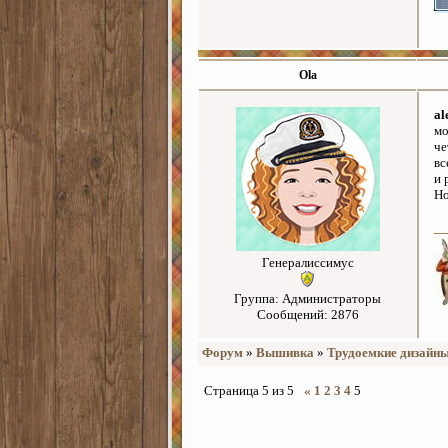
Ola
al
мо
че
вс
и 
Но
Генералиссимус
Группа: Администраторы
Сообщений: 2876
Форум
»
Вышивка
»
Трудоемкие дизайн
Страница
5
из
5
«
1
2
3
4
5