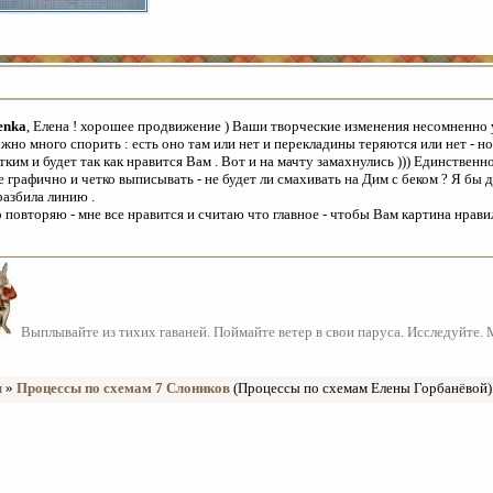
enka
, Елена ! хорошее продвижение ) Ваши творческие изменения несомненно
жно много спорить : есть оно там или нет и перекладины теряются или нет - но
тким и будет так как нравится Вам . Вот и на мачту замахнулись ))) Единственно
е графично и четко выписывать - не будет ли смахивать на Дим с беком ? Я бы
разбила линию .
 повторяю - мне все нравится и считаю что главное - чтобы Вам картина нравил
Выплывайте из тихих гаваней. Поймайте ветер в свои паруса. Исследуйте.
ы
»
Процессы по схемам 7 Слоников
(Процессы по схемам Елены Горбанёвой)