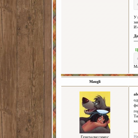
У 
за
И 
Д
---
Ц
Ma
Maugli
al
од
ф
го
Та
ка
На
Генералиссимус