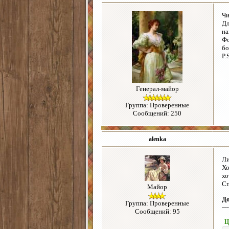
Чи
Дл
на
Фо
бо
P.
Генерал-майор
Группа: Проверенные
Сообщений: 250
alenka
Ли
Хо
хо
Сп
Майор
Д
Группа: Проверенные
---
Сообщений: 95
Ц