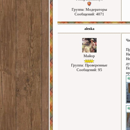
Группа: Модераторы
Сообщений: 4071
alenka
Чи
Пр
На
Майор
Не
ду
Группа: Проверенные
По
Сообщений: 95
нр