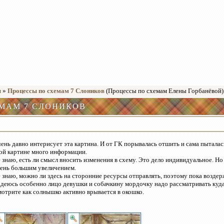
ы
»
Процессы по схемам 7 Слоников
(Процессы по схемам Елены Горбанёвой)
МАМ 7 СЛОНИКОВ
ень давно интерисует эта картина. И от ГК порывалась отшить и сама пыталас
ой картине много информации.
 знаю, есть ли смысл вносить изменения в схему. Это дело индивидуальное. Но
ень большим увеличением.
 знаю, можно ли здесь на сторонние ресурсы отправлять, поэтому пока воздер
деюсь особенно лицо девушки и собачкину мордочку надо рассматривать куда 
отрите как солнышко активно врывается в окошко.