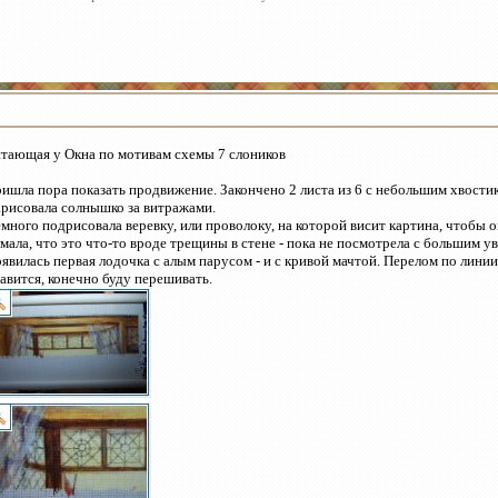
тающая у Окна по мотивам схемы 7 слоников
ишла пора показать продвижение. Закончено 2 листа из 6 с небольшим хвостико
рисовала солнышко за витражами.
много подрисовала веревку, или проволоку, на которой висит картина, чтобы о
мала, что это что-то вроде трещины в стене - пока не посмотрела с большим у
явилась первая лодочка с алым парусом - и с кривой мачтой. Перелом по лини
авится, конечно буду перешивать.