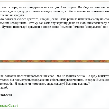
тала о споре, но не придерживаюсь ни одной из сторон. Вообще не понимаю 
я меня, да и для других вышивальщиц главное, чтобы о
замене ниточки
или
из
писано на форуме.
то показала скорее для того, что уж , если Елена решила изменять схему по сво
льшим исходником. Потому как сама эту картину даже на 1000 пикселей пару л
S. Думаю, используй девушки в споре слово"изменяю" вместо "исправляю" то и
ля, согласна насчет использования слов. Это не злонамеренно. Но буду внимате
телось бы посмотреть изображение с большим увеличением, которое Вы нашли.
телось бы. Я можно ли поместить сюда ссылку? Или мне в личку?
асибо.
обавлено
------------------------------------------
итата
Ola
(
)