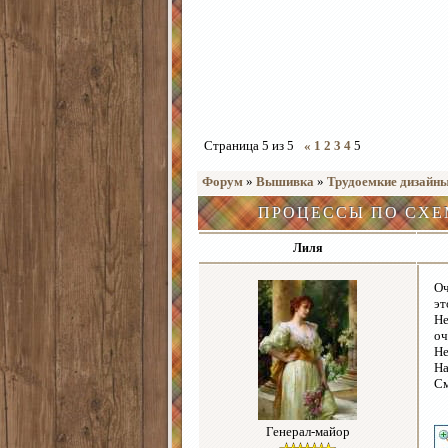
Страница
5
из
5
«
1
2
3
4
5
Форум
»
Вышивка
»
Трудоемкие дизайн
ПРОЦЕССЫ ПО СХЕ
Лиля
Оч
эт
Не
оч
Не
На
См
Генерал-майор