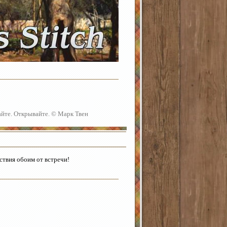
айте. Открывайте. © Марк Твен
ствия обоим от встречи!