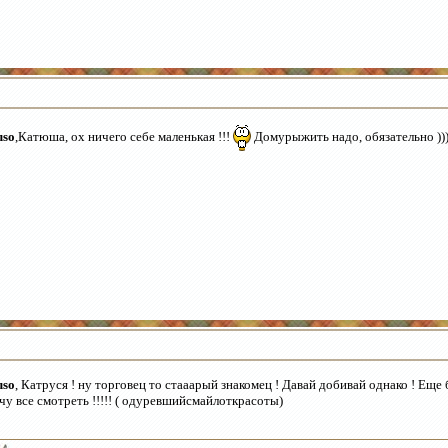
uso
,Катюша, ох ничего себе маленькая !!!
Домурыжить надо, обязательно ))) 
uso
, Катруся ! ну торговец то стааарый знакомец ! Давай добивай однако ! Еще
чу все смотреть !!!!! ( одуревшийсмайлоткрасоты)