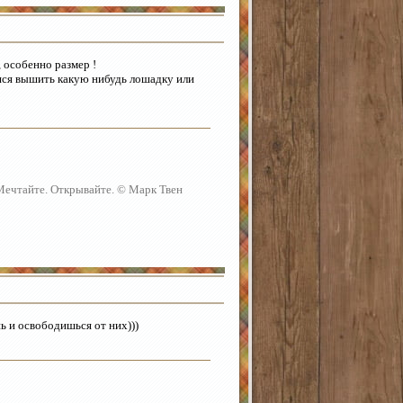
 , особенно размер !
ешся вышить какую нибудь лошадку или
 Мечтайте. Открывайте. © Марк Твен
шь и освободишься от них)))