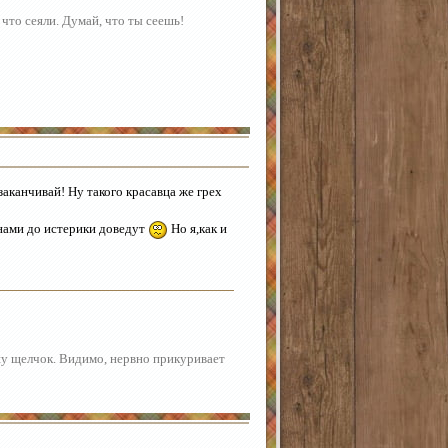
 что сеяли. Думай, что ты сеешь!
аканчивай! Ну такого красавца же грех
онами до истерики доведут
Но я,как и
шу щелчок. Видимо, нервно прикуривает