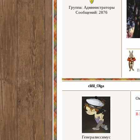
Группа: Администраторы
Сообщений: 2876
Вы
clifil_Olga
Ох
В 
Генералиссимус