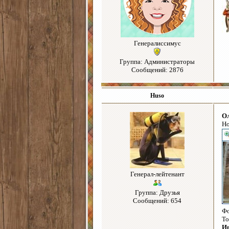
Генералиссимус
Группа: Администраторы
Сообщений: 2876
Huso
О
Но
Генерал-лейтенант
Группа: Друзья
Сообщений: 654
Фо
То
И