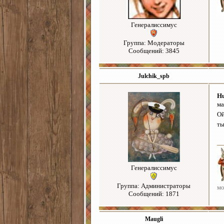
Генералиссимус
Группа: Модераторы
Сообщений: 3845
Julchik_spb
H
ма
Ой
ты
Генералиссимус
Группа: Администраторы
мо
Сообщений: 1871
Maugli