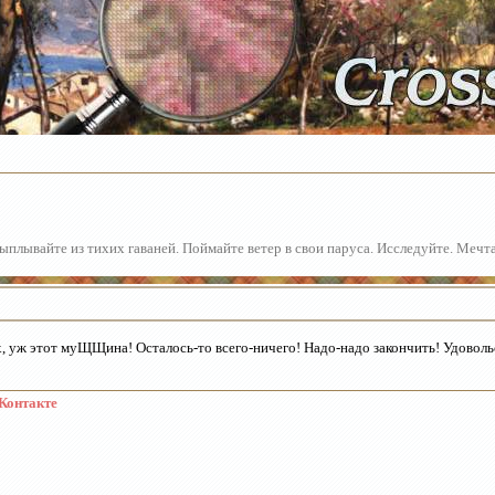
плывайте из тихих гаваней. Поймайте ветер в свои паруса. Исследуйте. Мечт
, уж этот муЩЩина! Осталось-то всего-ничего! Надо-надо закончить! Удоволь
Контакте