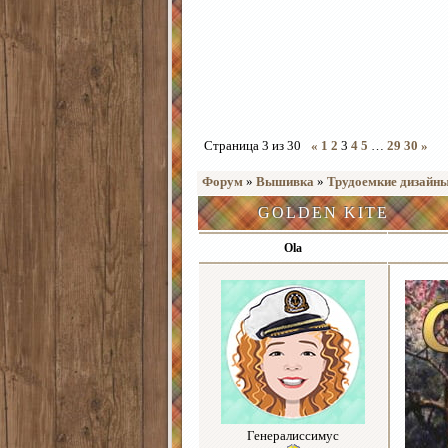
Страница
3
из
30
«
1
2
3
4
5
…
29
30
»
Форум
»
Вышивка
»
Трудоемкие дизайн
GOLDEN KITE
Ola
Генералиссимус