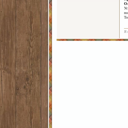
Ол
Ус
по
То
Я 