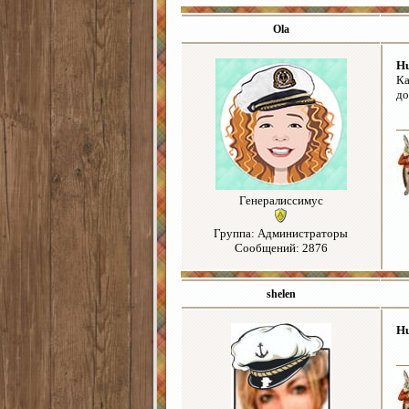
Ola
H
Ка
до
Генералиссимус
Группа: Администраторы
Сообщений: 2876
shelen
H