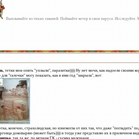
Выплывайте из тихих гаваней. Поймайте ветер в свои паруса. Исследуйте.
ль
, тетки мои опять "уплыли", паразитки)))) Ну нет мочи, как надоели своими 
 для "галочки" могу показать, как я ими год "закрыла", вот:
тка, конечно, страхолюдская, но изнемогла от них так, что даже "погладить" п
рговца доковыряю (может быть)))) и тогда уже представлю их в приличном виде
ришка
, так да же, по меркам ГК - схемка маленькая.