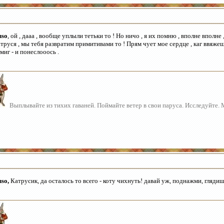
uso
, ой , дааа , вообще уплыли тетьки то ! Но ничо , я их помню , вполне вполне
труся , мы тебя развратим примитивами то ! Прям чует мое сердце , каг ввяж
миг - и понеслооось .
Выплывайте из тихих гаваней. Поймайте ветер в свои паруса. Исследуйте.
uso
,
Катрусик, да осталось то всего - коту чихнуть! давай уж, поднажми, гляди