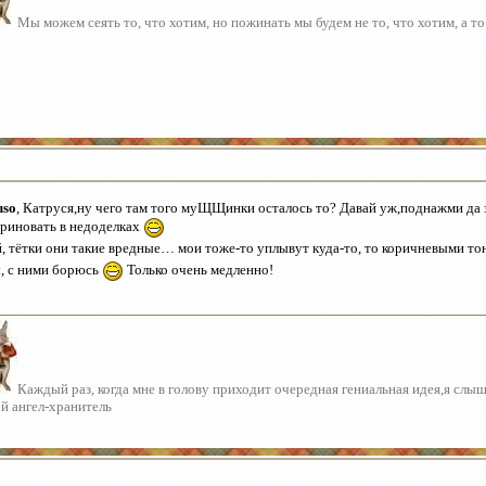
Мы можем сеять то, что хотим, но пожинать мы будем не то, что хотим, а то
uso
, Катруся,ну чего там того муЩЩинки осталось то? Давай уж,поднажми да з
риновать в недоделках
, тётки они такие вредные… мои тоже-то уплывут куда-то, то коричневыми т
, с ними борюсь
Только очень медленно!
Каждый раз, когда мне в голову приходит очередная гениальная идея,я слы
й ангел-хранитель