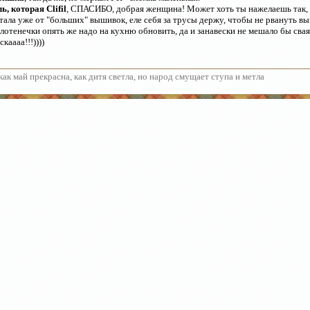
ь, которая Clifil
, СПАСИБО, добрая женщина! Может хоть ты нажелаешь так, ч
тала уже от "больших" вышивок, еле себя за трусы держу, чтобы не рвануть в
лотенечки опять же надо на кухню обновить, да и занавески не мешало бы св
скаааа!!!))))
как май прекрасна, как дитя светла, но народ смущает ступа и метла