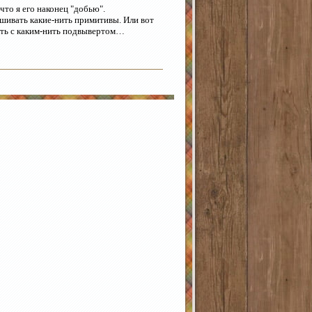
то я его наконец "добью".
ышивать какие-нить примитивы. Или вот
аять с каким-нить подвывертом…