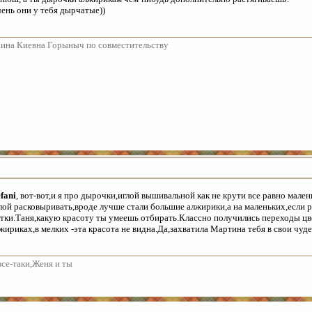
ень они у тебя дырчатые))
ина Киевна Горыныч по совместительству
efani
, вот-вот,и я про дырочки,иглой вышивальной как не крути все равно мал
лой расковыривать,вроде лучше стали большие алжирики,а на маленьких,если 
тки.Таня,какую красоту ты умеешь отбирать.Классно получились переходы цв
жириках,в мелких -эта красота не видна.Да,захватила Мартина тебя в свои чуде
все-таки,Женя и ты