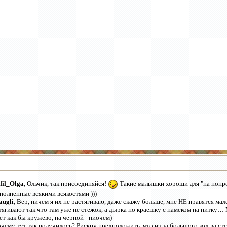
ifil_Olga
, Ольчик, так присоединяйся!
Такие малышки хороши для "на попро
полненные всякими всякостями )))
ugli
, Вер, ничем я их не растягиваю, даже скажу больше, мне НЕ нравятся мал
тягивают так что там уже не стежок, а дырка по краешку с намеком на нитку…
ет как бы кружево, на черной - ниочем)
чему тут так получилось? Рискну предположить, что из-за большого кол-ва ст