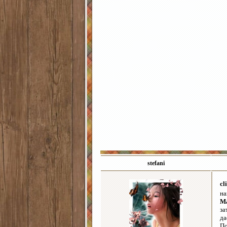
stefani
cl
на
Ma
за
да
По