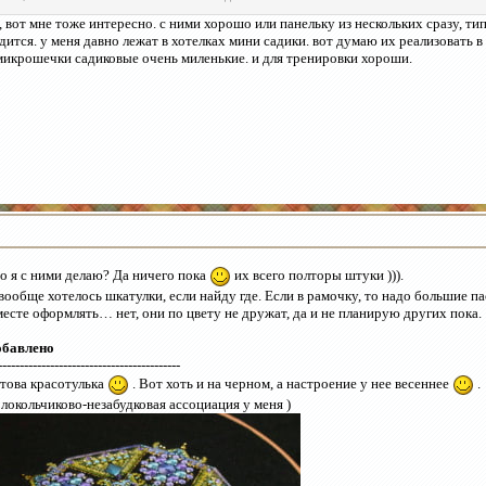
, вот мне тоже интересно. с ними хорошо или панельку из нескольких сразу, тип
дится. у меня давно лежат в хотелках мини садики. вот думаю их реализовать в
микрошечки садиковые очень миленькие. и для тренировки хороши.
о я с ними делаю? Да ничего пока
их всего полторы штуки ))).
вообще хотелось шкатулки, если найду где. Если в рамочку, то надо большие п
есте оформлять… нет, они по цвету не дружат, да и не планирую других пока.
обавлено
------------------------------------------
това красотулька
. Вот хоть и на черном, а настроение у нее весеннее
.
локольчиково-незабудковая ассоциация у меня )