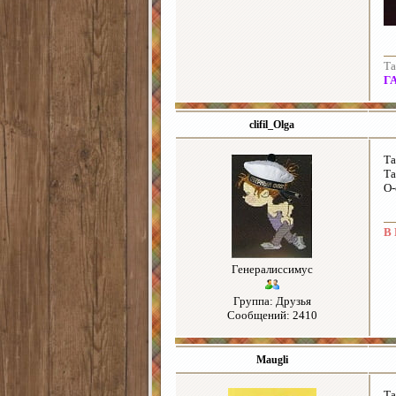
Та
Г
clifil_Olga
Та
Та
О-
В 
Генералиссимус
Группа: Друзья
Сообщений: 2410
Maugli
Та