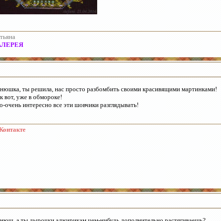
тьяна
АЛЕРЕЯ
нюшка, ты решила, нас просто разбомбить своими красивящими мартинками!
к вот, уже в обмороке!
о-очень интересно все эти шовчики разглядывать!
Контакте
нюш, а ты дырочки алжирикам чем-нибудь дополнительно растягиваешь?