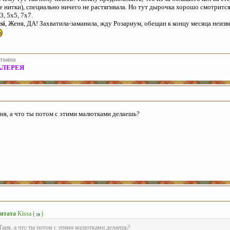
е нитки), специально ничего не растягивала. Но тут дырочка хорошо смотрится
3, 5х5, 7х7.
tsi
, Женя, ДА! Захватила-заманила, жду Розариум, обещан к концу месяца неизв
тьяна
АЛЕРЕЯ
ня, а что ты потом с этими малютками делаешь?
итата
Kissa
(
)
Таня, а что ты потом с этими малютками делаешь?