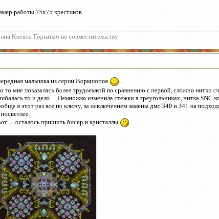
змер работы 75х75 крестиков
ина Киевна Горыныч по совместительству
ередная малышка из серии Воркшопов
.
о то мне показалась более трудоемкой по сравнению с первой, сложно нитки сч
ибалась то и дело… Немножко изменила стежки в треугольниках, нитка SNC ко
обще в этот раз все по ключу, за исключением замены дмс 340 и 341 на подход
 посветлее.
от… осталось пришить бисер и кристаллы
.