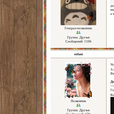
да
ви
а 
Генерал-полковник
Группа: Друзья
Сообщений: 1106
stefani
Чт
А 
Вм
Д
---
Го
Ко
Полковник
Группа: Друзья