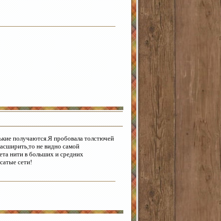
енькие получаются.Я пробовала толстючей
расширить,то не видно самой
ета нити в больших и средних
сатые сети!