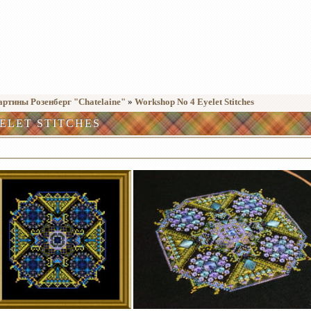
тины Розенберг "Chatelaine"
»
Workshop No 4 Eyelet Stitches
ELET STITCHES