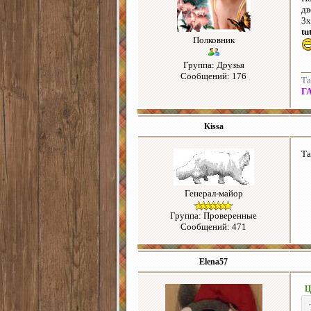
дв
3х
tu
Полковник
Группа: Друзья
Сообщений: 176
Та
Г
Kissa
Та
Генерал-майор
Группа: Проверенные
Сообщений: 471
Elena57
Ц