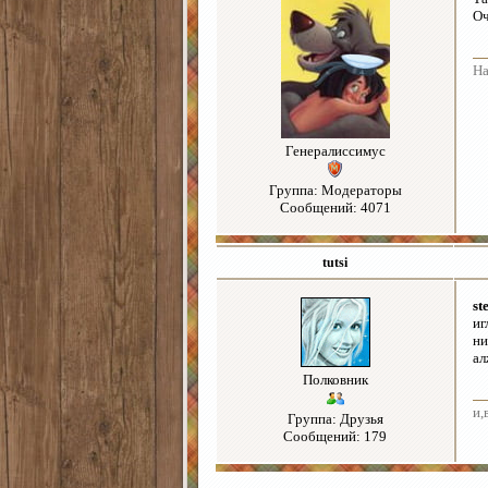
Оч
На
Генералиссимус
Группа: Модераторы
Сообщений: 4071
tutsi
st
иг
ни
ал
Полковник
и,
Группа: Друзья
Сообщений: 179