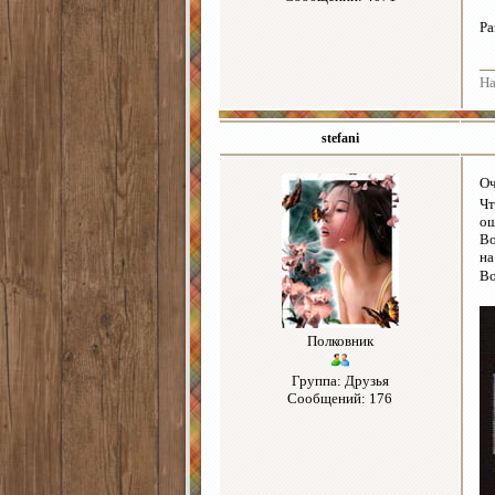
Ра
На
stefani
Оч
Чт
ош
Во
на
Во
Полковник
Группа: Друзья
Сообщений: 176