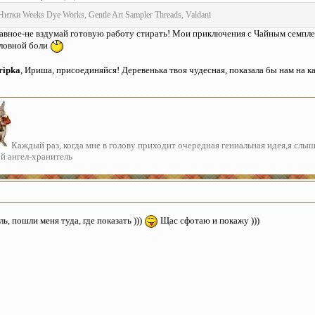
Нитки Weeks Dye Works, Gentle Art Sampler Threads, Valdani
авное-не вздумай готовую работу стирать! Мои приключения с Чайным семпле
ловной боли
ripka
, Ириша, присоединяйся! Деревенька твоя чудесная, показала бы нам на к
Каждый раз, когда мне в голову приходит очередная гениальная идея,я слы
й ангел-хранитель
ь, пошли меня туда, где показать )))
Щас сфотаю и покажу )))