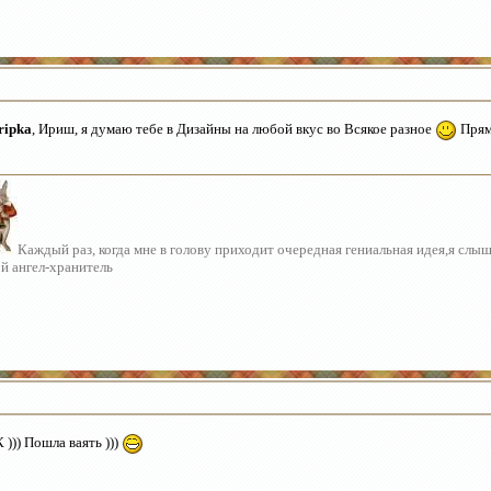
ripka
, Ириш, я думаю тебе в Дизайны на любой вкус во Всякое разное
Прям
Каждый раз, когда мне в голову приходит очередная гениальная идея,я слы
й ангел-хранитель
 ))) Пошла ваять )))