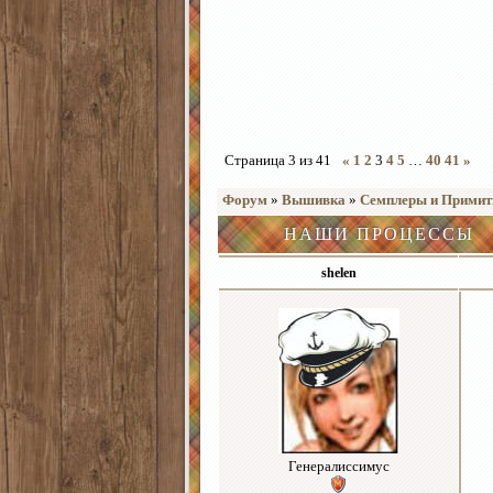
Страница
3
из
41
«
1
2
3
4
5
…
40
41
»
Форум
»
Вышивка
»
Семплеры и Прими
НАШИ ПРОЦЕССЫ
shelen
Генералиссимус