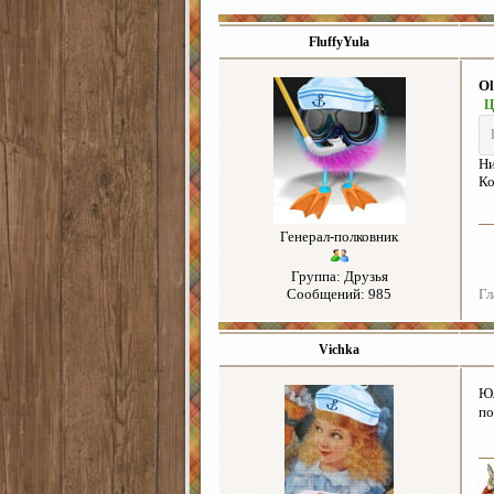
FluffyYula
Ol
Ц
Ни
Ко
Генерал-полковник
Группа: Друзья
Сообщений: 985
Гл
Vichka
Ю
по