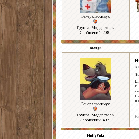
Генералиссимус
Группа: Модераторы
Сообщений: 2081
Maugli
Fl
вл
бы
Bi
И 
вы
В 
Юл
Генералиссимус
Группа: Модераторы
На
Сообщений: 4071
FluffyYula