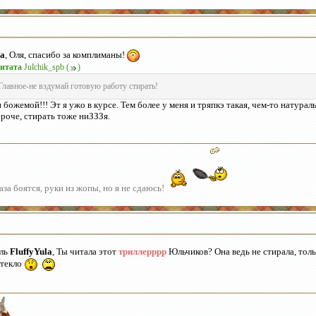
a
, Оля, спасибо за комплиманы!
итата
Julchik_spb
(
)
Главное-не вздумай готовую работу стирать!
 божемой!!! Эт я ужо в курсе. Тем более у меня и тряпкэ такая, чем-то натурал
роче, стирать тоже ниЗЗЗя.
аза боятся, руки из жопы, но я не сдаюсь!
ль
FluffyYula
, Ты читала этот
триллерррр
Юльчиков? Она ведь не стирала, толь
текло