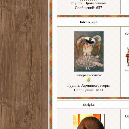
Группа: Проверенные
Сообщений: 657
Julchik_spb
sk
мо
Генералиссимус
Группа: Администраторы
Сообщений: 1871
skripka
ОК