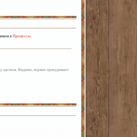
иком в
Процессы
шу щелчок. Видимо, нервно прикуривает