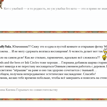
Кот с улыбкой — и то редкость, но уж улыбка без кота — это я прямо не зн
uffyYula
, Юльчиииик!!! Сижу это я одна в пустой комнате и открываю фотку W
ожена… И не могу сдержать возгласа восхищения! А челюсть делает вот так
ло на самом деле! Как же стильно, гармонично, идеально всё сложилось!!!
rds and the bees от Ink Circles тоже хороши… Глориана добавила шарма стари
вот никогда я не перестану восхищаться Олиным умением работать с деревом. 
светлено "пёрышко" на раме и оно так здорово сочетается с тканькой…
общем, получила непередаваемое эстетическое наслаждение. Спасибо!
ьчик, желаю тебе времени побольше, чтобы всё завершить и повесить на стено
ина Киевна Горыныч по совместительству