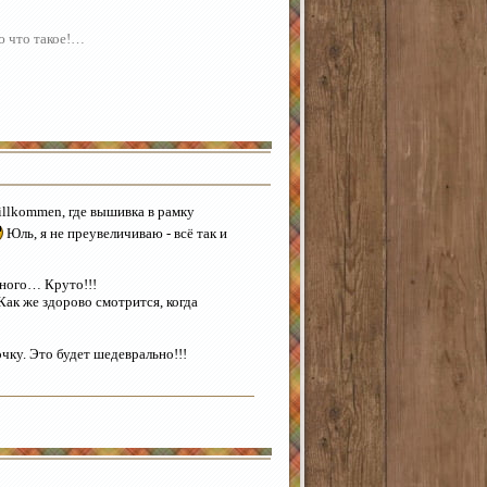
аю что такое!…
illkommen, где вышивка в рамку
Юль, я не преувеличиваю - всё так и
нного… Круто!!!
Как же здорово смотрится, когда
чку. Это будет шедеврально!!!