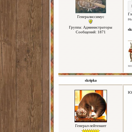
Гл
Генералиссимус
го
Группа: Администраторы
sk
Сообщений: 1871
мо
skripka
Юл
Генерал-лейтенант