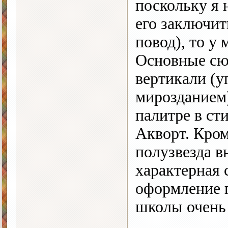
поскольку я н
его заключит
повод), то у
Основные сю
вертикали (у
мирозданием)
палитре в с
Акворт. Кром
полузвезда в
характерная 
оформление п
школы очень