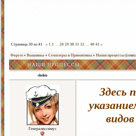
Страница
30
из
41
«
1
2
…
28
29
30
31
32
…
40
41
»
Форум
»
Вышивка
»
Семплеры и Примитивы
»
Наши процессы
(семп
НАШИ ПРОЦЕССЫ
shelen
Здесь 
указание
видов
Генералиссимус