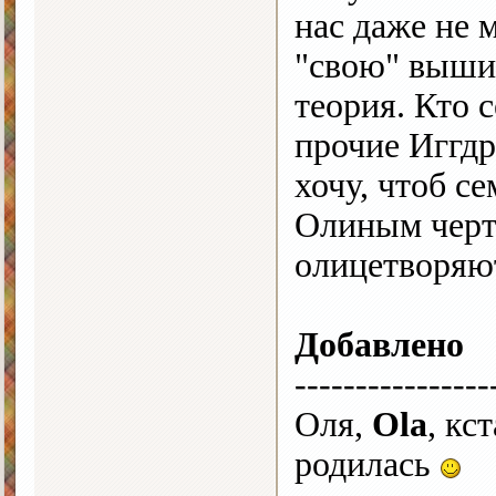
нас даже не 
"свою" вышив
теория. Кто 
прочие Иггд
хочу, чтоб с
Олиным черто
олицетворяю
Добавлено
----------------
Оля,
Ola
, кс
родилась