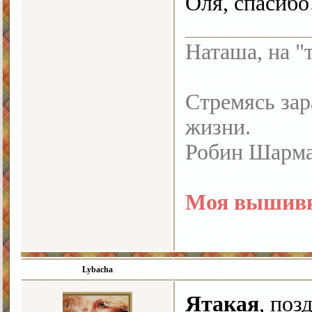
Оля, спасибо
Наташа, на "
Стремясь зар
жизни.
Робин Шарм
Моя вышивк
Lybacha
Ятакая
, поз