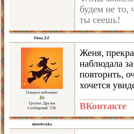
будем не то, 
ты сеешь!
Elena_EZ
Женя, прекра
наблюдала з
повторить, о
хочется увид
Генерал-лейтенант
Группа: Друзья
ВКонтакте
Сообщений: 536
zlatoshveyka