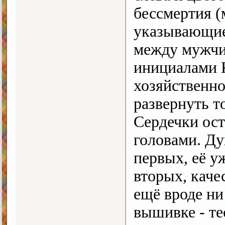
бессмертия (
указывающие
между мужчи
инициалами 
хозяйственно
развернуть т
Сердечки ост
головами. Ду
первых, её у
вторых, каче
ещё вроде ни
вышивке - те