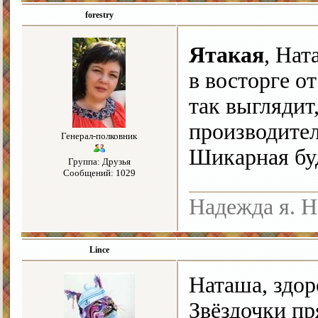
forestry
Ятакая
, Нат
в восторге о
так выглядит
производител
Генерал-полковник
Шикарная бу
Группа: Друзья
Сообщений: 1029
Надежда я. Н
Lince
Наташа, здор
Звёздочки пр