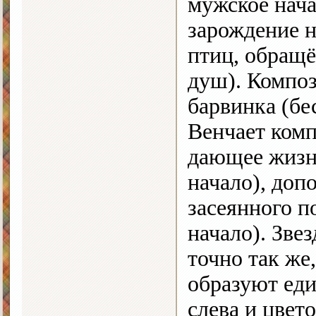
мужское нача
зарождение н
птиц, обращ
душ). Композ
барвинка (бе
Венчает комп
дающее жизн
начало), доп
засеянного п
начало). Зве
точно так же
образуют еди
слева и цвет