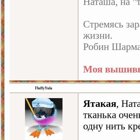
Наташа, на "
Стремясь зар
жизни.
Робин Шарм
Моя вышивк
FluffyYula
Ятакая
, Нат
тканька очен
одну нить кр