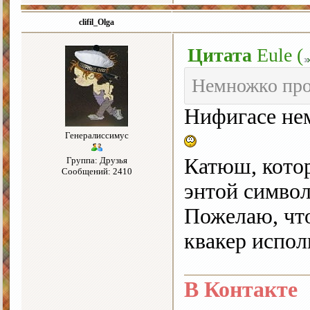
clifil_Olga
Цитата
Eule
(
Немножко про
Нифигасе нем
Генералиссимус
Катюш, котор
Группа: Друзья
Сообщений: 2410
энтой симво
Пожелаю, что
квакер испол
В Контакте