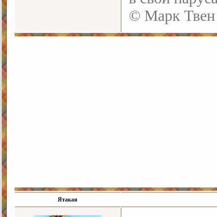
© Марк Твен
Ятакая