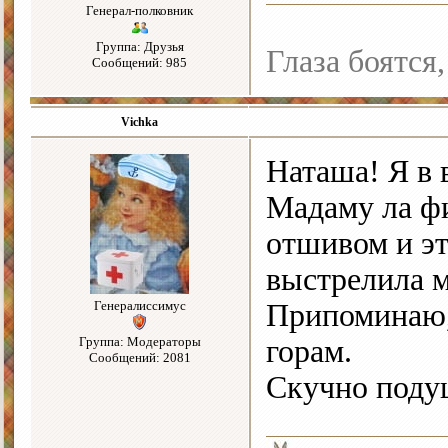
Генерал-полковник
Группа: Друзья
Глаза боятся,
Сообщений: 985
Vichka
Наташа! Я в 
Мадаму ла фи
отшивом и эт
выстрелила м
Генералиссимус
Припоминаю,
Группа: Модераторы
горам.
Сообщений: 2081
Скучно поду