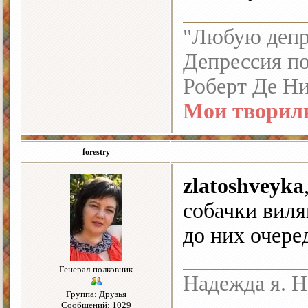
"Любую депре
Депрессия по
Роберт Де Н
Мои творил
forestry
zlatoshveyka
собачки виля
до них очере
Генерал-полковник
Надежда я. Н
Группа: Друзья
Сообщений: 1029