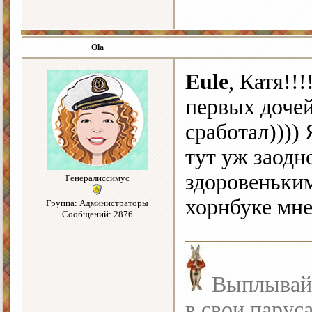
Ola
Eule
, Катя!!
первых дочей
сработал))))
тут уж заодн
здоровеньким
Генералиссимус
хорнбуке мне
Группа: Администраторы
Сообщений: 2876
Выплывайте
в свои парус