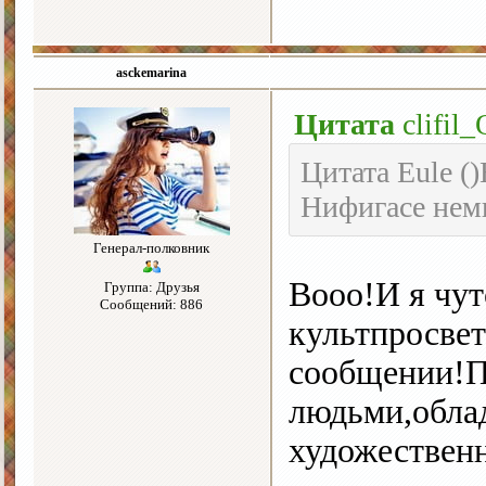
asckemarina
Цитата
clifil_
Цитата Eule (
Нифигасе немн
Генерал-полковник
Вооо!И я чут
Группа: Друзья
Сообщений: 886
культпросвет
сообщении!П
людьми,обла
художествен