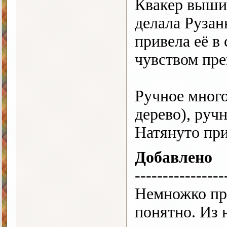
Квакер вышит
делала Рузан
привела её в
чувством пр
Ручное много
дерево), руч
Натянуто пр
Добавлено
----------------
Немножко про
понятно. Из 