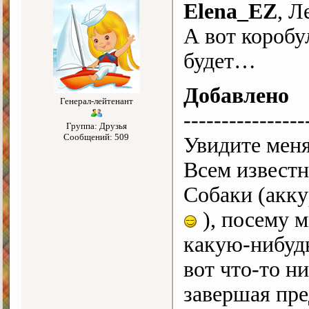
Elena_EZ
, Л
А вот коробу
будет…
Добавлено
Генерал-лейтенант
----------------
Группа: Друзья
Сообщений: 509
Увидите меня
Всем известн
Собаки (акку
), посему 
какую-нибудь
вот что-то ни
завершая пр