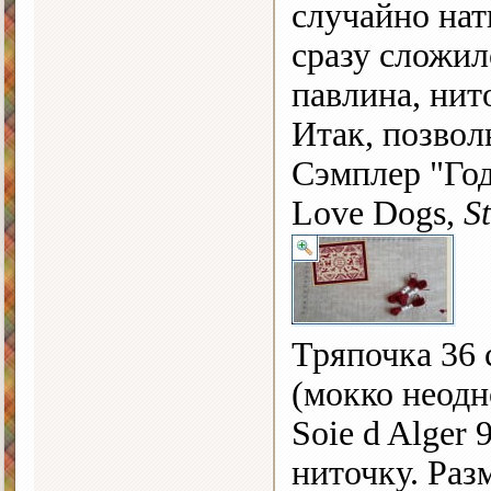
случайно нат
сразу сложил
павлина, нит
Итак, позво
Сэмплер "Год
Love Dogs,
S
Тряпочка 36 c
(мокко неодн
Soie d Alger
ниточку. Разм