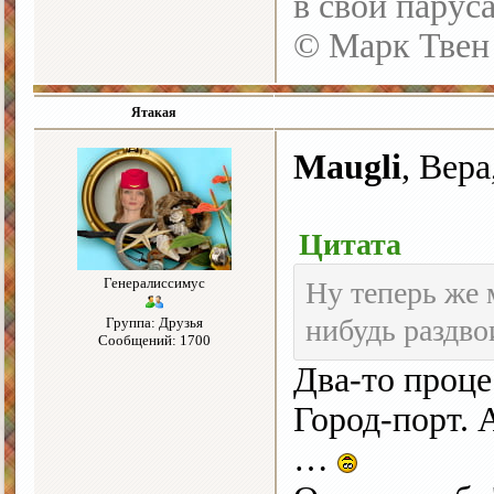
в свои парус
© Марк Твен
Ятакая
Maugli
, Вера
Цитата
Генералиссимус
Ну теперь же 
нибудь раздв
Группа: Друзья
Сообщений: 1700
Два-то проце
Город-порт. 
…