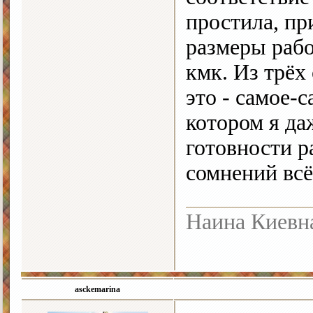
простила, пр
размеры раб
кмк. Из трёх
это - самое-
котором я да
готовности р
сомнений всё
Наина Киевн
asckemarina