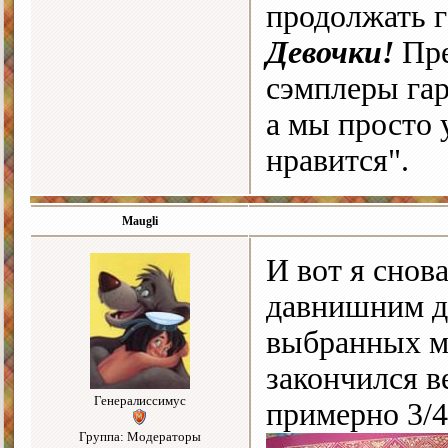
продолжать г
Девочки!
Пре
сэмплеры гар
а мы просто 
нравится".
Maugli
И вот я снова
давнишним д
выбранных мн
закончился в
Генералиссимус
примерно 3/4
Группа: Модераторы