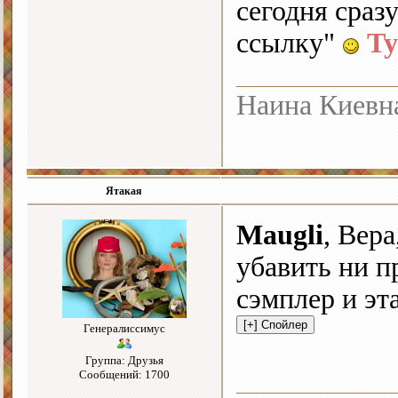
сегодня сраз
ссылку"
Ту
Наина Киевн
Ятакая
Maugli
, Вер
убавить ни 
сэмплер и эт
Генералиссимус
Группа: Друзья
Сообщений: 1700