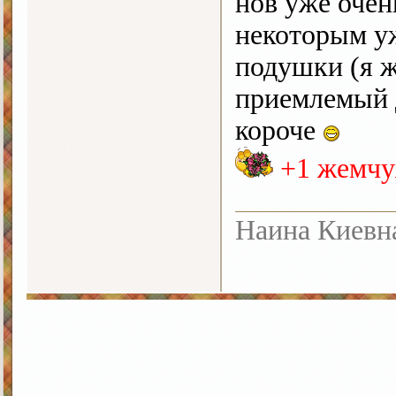
нов уже очен
некоторым у
подушки (я ж
приемлемый 
короче
+1
жемчу
Наина Киевн