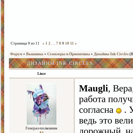
Страница
9
из
11
«
1
2
…
7
8
9
10
11
»
Форум
»
Вышивка
»
Семплеры и Примитивы
»
Дизайны Ink Circles
(
ДИЗАЙНЫ INK CIRCLES
Lince
Maugli
, Вер
работа получ
согласна
. 
ведь это вел
Генерал-полковник
дорожный, н