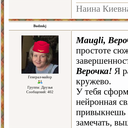
Наина Киевн
Budzukj
Maugli, Веро
простоте сюж
завершенност
Верочка!
Я ра
Генерал-майор
кружево.
Группа: Друзья
У тебя сформ
Сообщений: 402
нейронная свя
привыкнешь 
замечать, вы