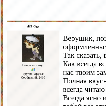
clifil_Olga
Верушик, поз
оформленным
Так сказать, 
Как всегда в
Генералиссимус
нас твоим за
Группа: Друзья
Сообщений: 2410
Полная вкус
всегда читаю
Всегда ясно 