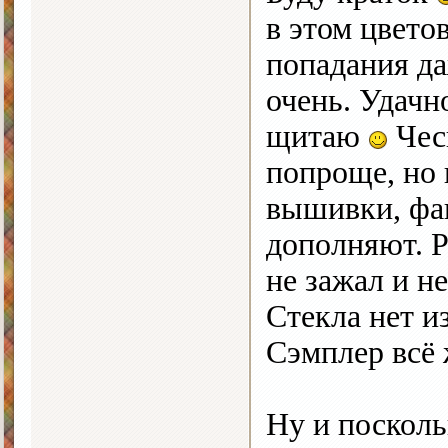
в этом цвето
попадания д
очень. Удачно
щитаю
Чес
попроще, но 
вышивки, фак
дополняют. Р
не зажал и не
Стекла нет 
Сэмплер всё
Ну и посколь