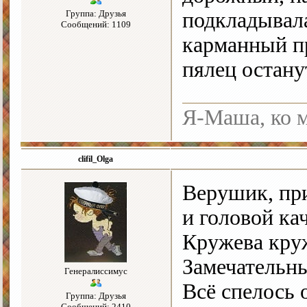
Группа: Друзья
подкладывала
Сообщений: 1109
карманный пр
пялец останут
Я-Маша, ко м
clifil_Olga
Верушик, пр
и головой ка
Кружева кру
Замечательн
Генералиссимус
Всё спелось 
Группа: Друзья
Сообщений: 2410