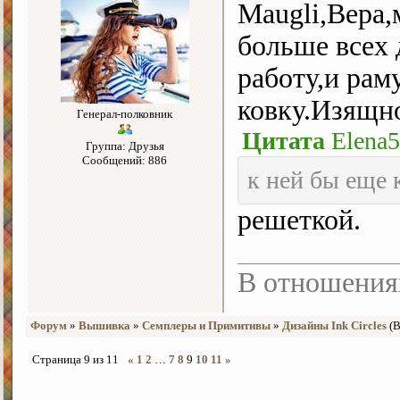
Maugli,Вера,
больше всех
работу,и рам
ковку.Изящно
Генерал-полковник
Цитата
Elena
Группа: Друзья
Сообщений: 886
к ней бы еще 
решеткой.
В отношения
Форум
»
Вышивка
»
Семплеры и Примитивы
»
Дизайны Ink Circles
(
Страница
9
из
11
«
1
2
…
7
8
9
10
11
»