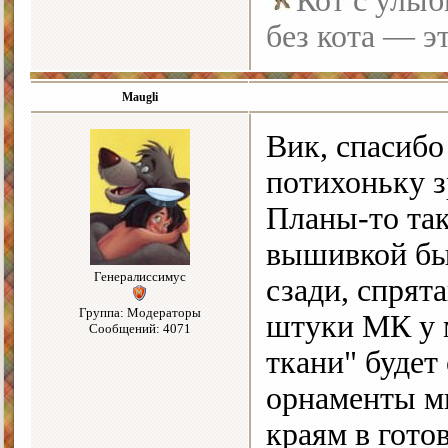
Кот с улыб
без кота — э
Maugli
Вик, спасибо
потихоньку з
Планы-то так
вышивкой бы
Генералиссимус
сзади, спрят
Группа: Модераторы
штуки МК у м
Сообщений: 4071
ткани" будет
орнаменты м
краям в гото