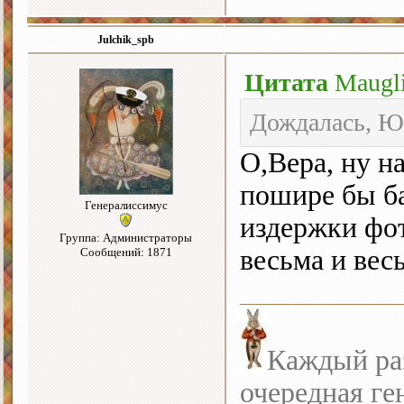
Julchik_spb
Цитата
Maugl
Дождалась, Юл
О,Вера, ну н
пошире бы б
Генералиссимус
издержки фот
Группа: Администраторы
весьма и вес
Сообщений: 1871
Каждый раз
очередная ге