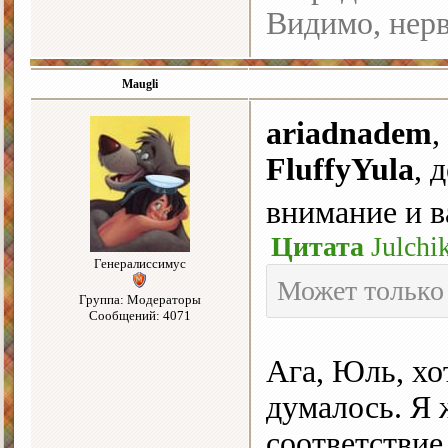
Видимо, нерв
Maugli
ariadnadem
,
FluffyYula
, 
внимание и 
Цитата
Julchi
Генералиссимус
Может только
Группа: Модераторы
Сообщений: 4071
Ага, Юль, хо
думалось. Я 
соответствие