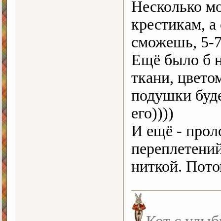
Несколько мо
крестикам, а
сможешь, 5-7
Ещё было б н
ткани, цвето
подушки буде
его))))
И ещё - прол
переплетени
ниткой. Пот