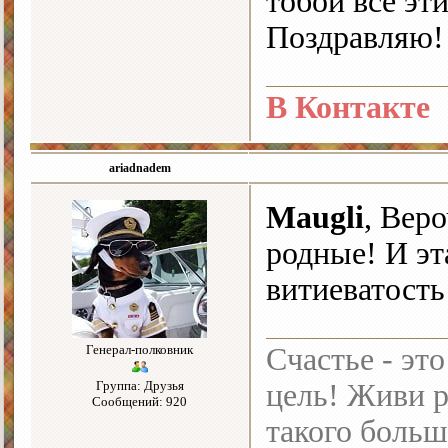
тобой все эт
Поздравляю!
В Контакте
ariadnadem
Maugli
, Вер
родные! И эт
витиеватос
Генерал-полковник
Счастье - это
Группа: Друзья
цель! Живи р
Сообщений: 920
такого больш