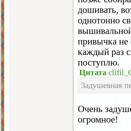
дошивать, во
однотонно св
вышивальной
привычка не 
каждый раз с
поступлю.
Цитата
clifil_
Задушевная п
Очень задуше
огромное!