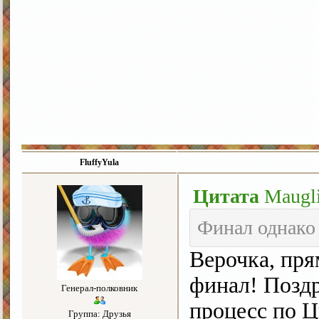
FluffyYula
Цитата
Maugl
Финал однако
Верочка, пря
финал! Позд
Генерал-полковник
процесс по Ц
Группа: Друзья