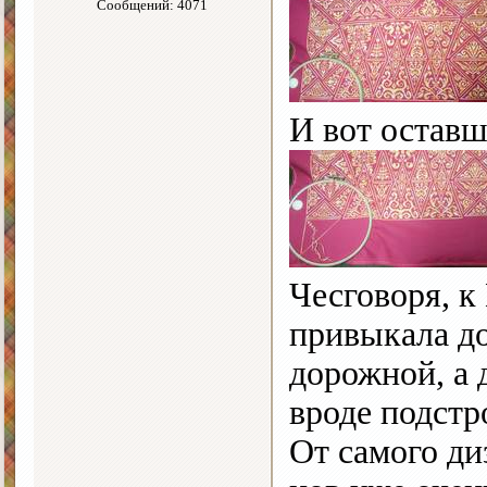
Сообщений: 4071
И вот оставш
Чесговоря, к
привыкала д
дорожной, а 
вроде подст
От самого ди