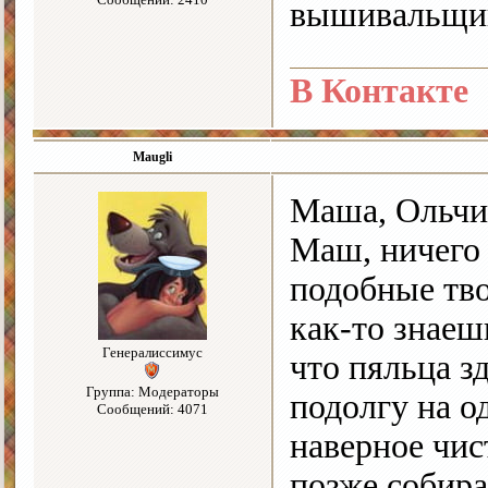
вышивальщиц
В Контакте
Maugli
Маша, Ольчик
Маш, ничего 
подобные тво
как-то знаеш
Генералиссимус
что пяльца з
Группа: Модераторы
подолгу на о
Сообщений: 4071
наверное чи
позже собир