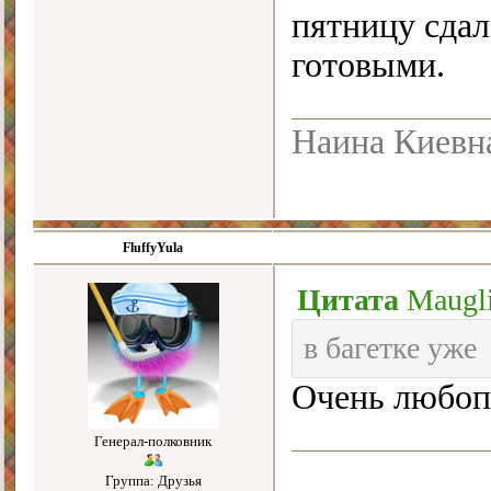
пятницу сдал
готовыми.
Наина Киевн
FluffyYula
Цитата
Maugl
в багетке уже
Очень любоп
Генерал-полковник
Группа: Друзья