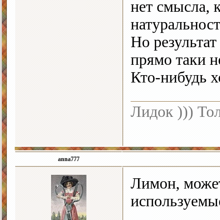
нет смысла, 
натуральност
Но результат 
прямо таки н
Кто-нибудь х
Лидок ))) То
anna777
Лимон, может
используемы