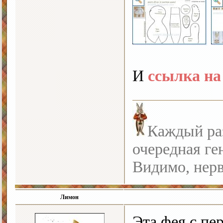
И
ссылка на
Каждый раз
очередная ге
Видимо, нерв
Лимон
Эта фея с пе