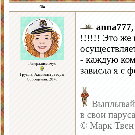
Ola
anna777
!!!!!! Это же
осуществляетс
- каждую ком
Генералиссимус
зависла я с ф
Группа: Администраторы
Сообщений: 2876
Выплывайте
в свои парус
© Марк Твен