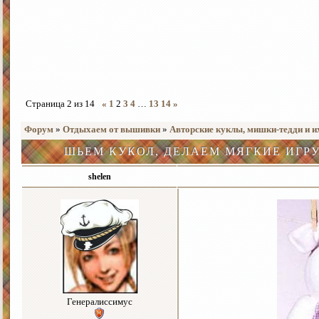
Страница
2
из
14
«
1
2
3
4
…
13
14
»
Форум
»
Отдыхаем от вышивки
»
Авторские куклы, мишки-тедди и и
ШЬЕМ КУКОЛ, ДЕЛАЕМ МЯГКИЕ ИГР
shelen
Генералиссимус