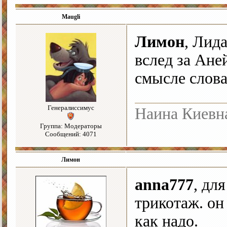
Maugli
Лимон
, Лид
вслед за Ане
смысле слов
Генералиссимус
Наина Киевн
Группа: Модераторы
Сообщений: 4071
Лимон
anna777
, дл
трикотаж. он
как надо.