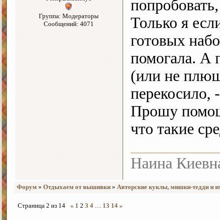
попробовать,
Группа: Модераторы
Только я есл
Сообщений: 4071
готовых набо
помогала. А 
(или не плюш
перекосило, 
Прошу помощ
что такие ср
Наина Киевн
Форум
»
Отдыхаем от вышивки
»
Авторские куклы, мишки-тедди и и
Страница
2
из
14
«
1
2
3
4
…
13
14
»