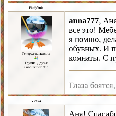
FluffyYula
anna777
, Ан
все это! Меб
я помню, дел
обувных. И п
Генерал-полковник
комнаты. С п
Группа: Друзья
Сообщений: 985
Глаза боятся,
Vichka
Аня! Спасибо