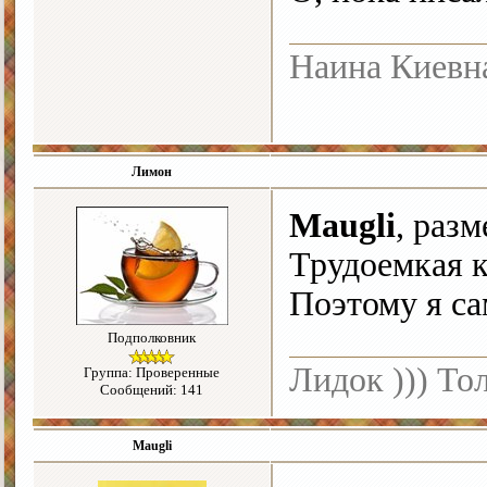
Наина Киевн
Лимон
Maugli
, раз
Трудоемкая к
Поэтому я са
Подполковник
Лидок ))) То
Группа: Проверенные
Сообщений: 141
Maugli