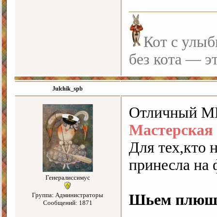
Кот с улыб
без кота — э
Julchik_spb
Отличный МК
Мастерская
Для тех,кто 
принесла на
Генералиссимус
Группа: Администраторы
Шьем плюше
Сообщений: 1871