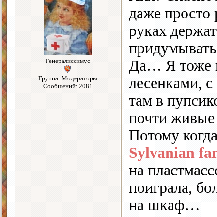
даже просто 
руках держать
придумывать!
Генералиссимус
Да… Я тоже в
Группа: Модераторы
лесенками, с
Сообщений: 2081
там в пупсик
почти живы
Потому когда
Sylvanian fam
на пластмас
поиграла, бо
на шкаф…