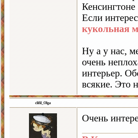
Кенсингтоне 
Если интерес
кукольная 
Ну а у нас, м
очень неплоха
интерьер. Об
всякие. Это 
clifil_Olga
Очень интере