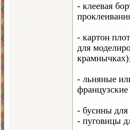
- клеевая бо
проклеивани
- картон пло
для моделир
крамнычках)
- льняные ил
французские 
- бусины для 
- пуговицы д