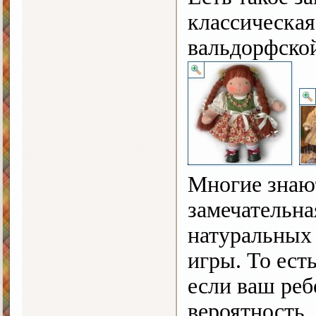
классическая
вальдорфско
Многие знают
замечательна
натуральных 
игры. То ест
если ваш реб
вероятность,