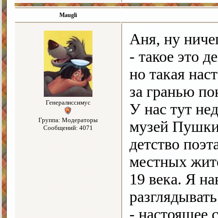
Maugli
Аня, ну ниче
- такое это д
но такая нас
за гранью п
Генералиссимус
У нас тут не
Группа: Модераторы
музей Пушкин
Сообщений: 4071
детство поэт
местных жит
19 века. Я н
разглядыват
- настоящее с