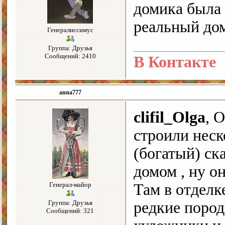
домика была 
реальный до
Генералиссимус
Группа: Друзья
Сообщений: 2410
В Контакте
anna777
clifil_Olga
, 
строили неск
(богатый) ск
домом , ну о
Генерал-майор
Там в отделк
Группа: Друзья
редкие пород
Сообщений: 321