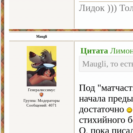
Лидок ))) То
Maugli
Цитата
Лимо
Maugli, то ес
Под "матчаст
Генералиссимус
начала пред
Группа: Модераторы
Сообщений: 4071
достаточно
стихийного 
О, пока пис