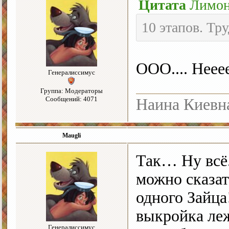
Цитата
Лимо
10 этапов. Тр
ООО.... Неее
Генералиссимус
Группа: Модераторы
Сообщений: 4071
Наина Киевн
Maugli
Так… Ну всё.
можно сказат
одного Зайца
выкройка ле
Генералиссимус