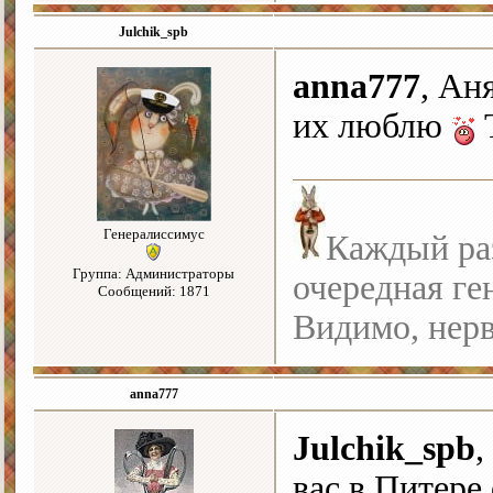
Julchik_spb
anna777
, Ан
их люблю
Т
Генералиссимус
Каждый раз
Группа: Администраторы
очередная ге
Сообщений: 1871
Видимо, нерв
anna777
Julchik_spb
,
вас в Питере