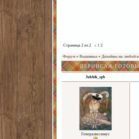
Страница
2
из
2
«
1
2
Форум
»
Вышивка
»
Дизайны на любой в
ВЕРНИСАЖ ГОТОВЫ
Julchik_spb
Генералиссимус