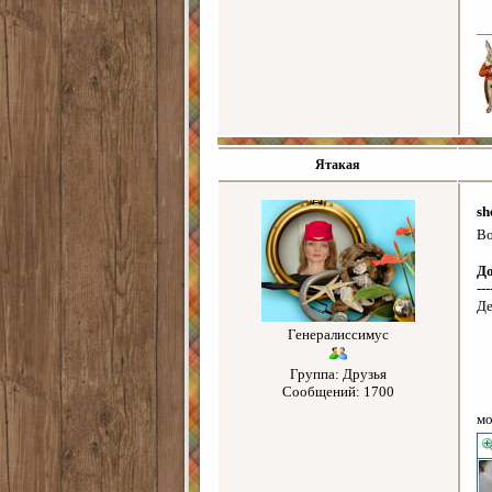
Ятакая
sh
Во
Д
---
Де
Генералиссимус
Группа: Друзья
Сообщений: 1700
мо