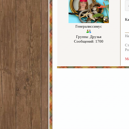
Ка
Генералиссимус
На
Группа: Друзья
Сообщений: 1700
Ст
Р
Мо