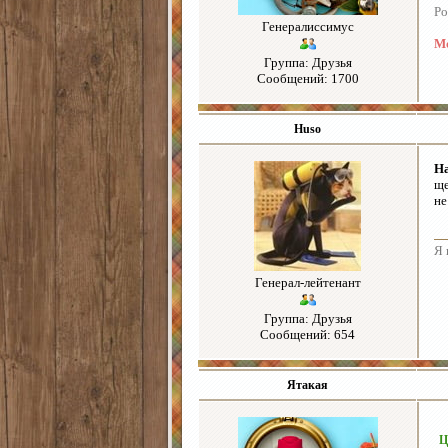
Р
Генералиссимус
Мо
Группа: Друзья
Сообщений: 1700
Huso
Н
ще
не
Я 
Генерал-лейтенант
Группа: Друзья
Сообщений: 654
Ятакая
Ц