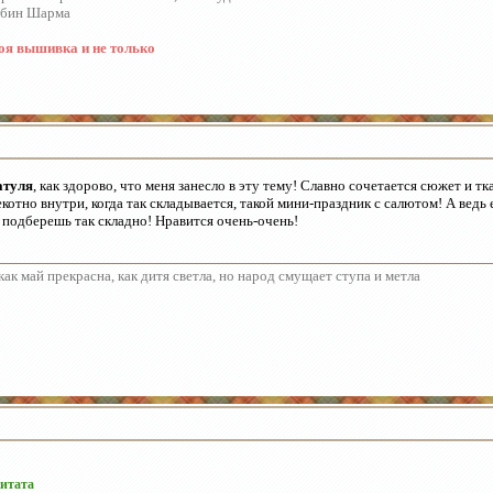
обин Шарма
я вышивка и не только
атуля
, как здорово, что меня занесло в эту тему! Славно сочетается сюжет и т
котно внутри, когда так складывается, такой мини-праздник с салютом! А ведь 
 подберешь так складно! Нравится очень-очень!
как май прекрасна, как дитя светла, но народ смущает ступа и метла
итата