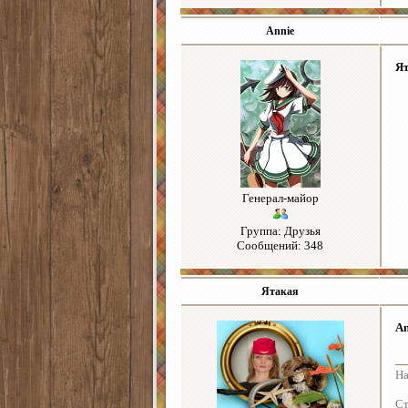
Annie
Я
Генерал-майор
Группа: Друзья
Сообщений: 348
Ятакая
An
На
Ст