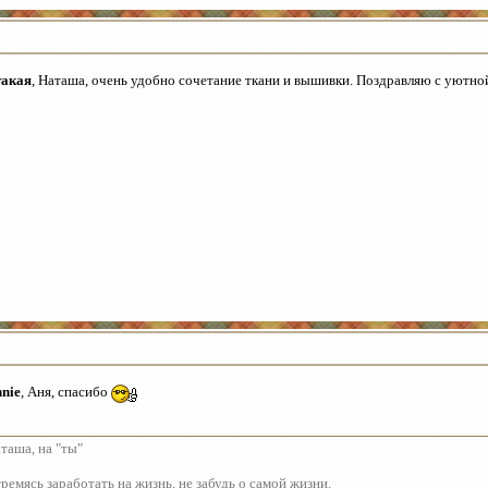
такая
, Наташа, очень удобно сочетание ткани и вышивки. Поздравляю с уютн
nie
, Аня, спасибо
таша, на "ты"
ремясь заработать на жизнь, не забудь о самой жизни.