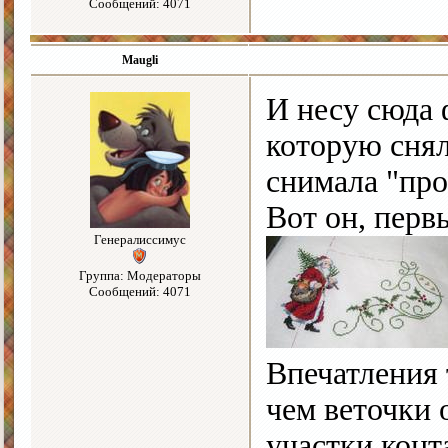
Сообщений: 4071
Maugli
И несу сюда 
которую снял
снимала "пр
Вот он, перв
Генералиссимус
Группа: Модераторы
Сообщений: 4071
Впечатления 
чем веточки 
участки конт