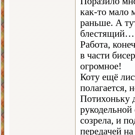
Поразило мно
как-то мало 
раньше. А ту
блестящий…
Работа, коне
в части бисе
огромное!
Коту ещё ли
полагается, 
Потихоньку д
рукодельной 
созрела, и п
передачей на