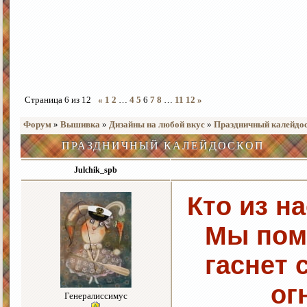
Страница
6
из
12
«
1
2
…
4
5
6
7
8
…
11
12
»
Форум
»
Вышивка
»
Дизайны на любой вкус
»
Праздничный калейдо
ПРАЗДНИЧНЫЙ КАЛЕЙДОСКОП
Julchik_spb
Кто из н
Мы пом
гаснет 
ог
Генералиссимус