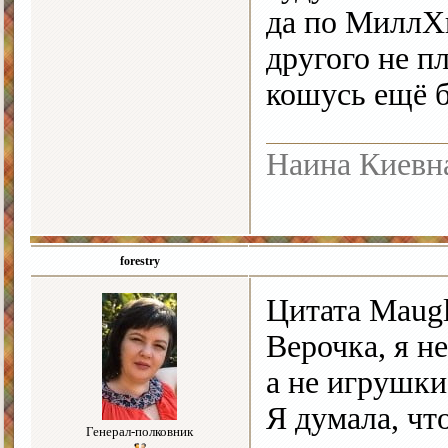
да по МиллХ
другого не п
кошусь ещё б
Наина Киевн
forestry
Цитата Maugl
Верочка, я н
а не игрушки
Я думала, чт
Генерал-полковник