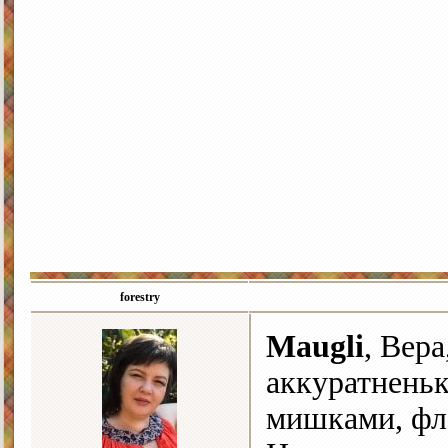
forestry
Maugli
, Вер
аккуратненьк
мишками, ф