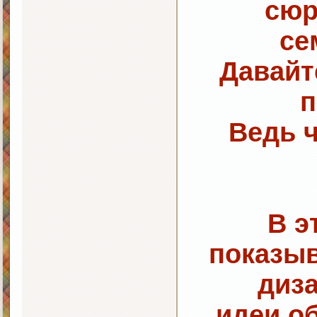
сюр
се
Давайт
п
Ведь ч
В э
показы
диз
идеи,о