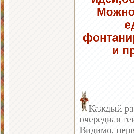
Можно
е
фонтани
и п
Каждый раз
очередная ге
Видимо, нерв