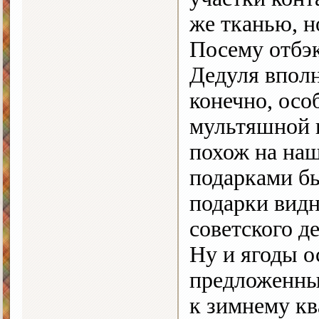
же тканью, н
Посему отбэк
Дедуля вполн
конечно, осо
мультяшной к
похож на наш
подарками бы
подарки вид
советского д
Ну и ягоды 
предложенны
к зимнему кв