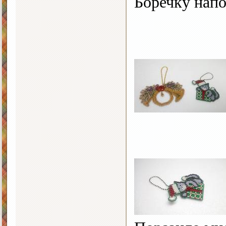
Боречку нап