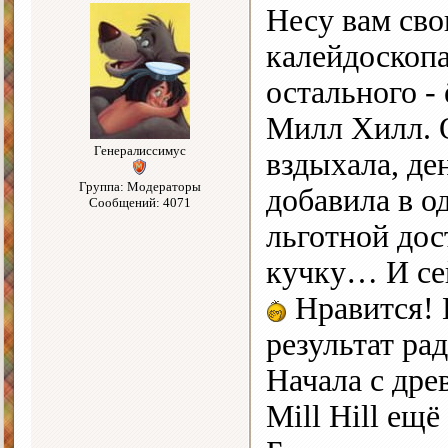
Несу вам сво
калейдоскоп
остального -
Милл Хилл. О
Генералиссимус
вздыхала, де
Группа: Модераторы
добавила в о
Сообщений: 4071
льготной дос
кучку… И сей
Нравится! И
результат рад
Начала с др
Mill Hill ещё