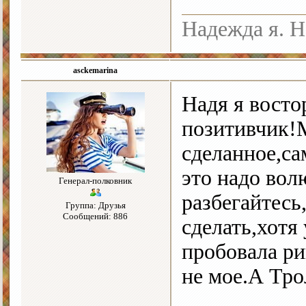
Надежда я. Н
asckemarina
Надя я восто
позитивчик!
сделанное,са
это надо вол
Генерал-полковник
разбегайтесь
Группа: Друзья
Сообщений: 886
сделать,хотя
пробовала р
не мое.А Тр