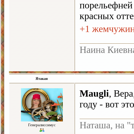
порельефней 
красных отте
+1 жемчужи
Наина Киевн
Ятакая
Maugli
, Вер
году - вот э
Наташа, на "
Генералиссимус