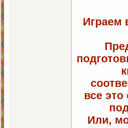
Играем 
Пре
подготов
к
соотв
все это
по
Или, мо