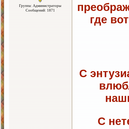
преображ
Группа: Администраторы
Сообщений: 1871
где во
С энтузи
влюб
наш
С не