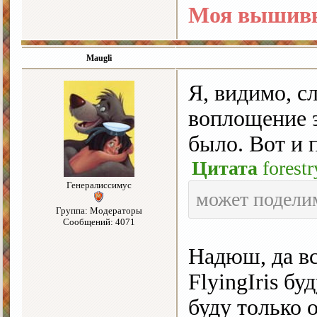
Моя вышивк
Maugli
Я, видимо, с
воплощение э
было. Вот и 
Цитата
forestr
Генералиссимус
может поделим
Группа: Модераторы
Сообщений: 4071
Надюш, да вс
FlyingIris б
буду только о