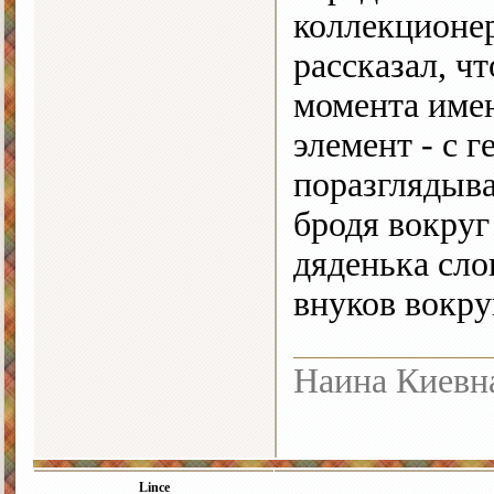
коллекционер
рассказал, ч
момента име
элемент - с 
поразглядыва
бродя вокруг
дяденька сло
внуков вокру
Наина Киевн
Lince