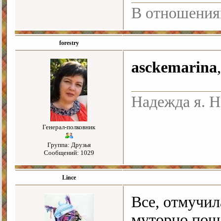
В отношения
forestry
asckemarina
Надежда я. Н
Генерал-полковник
Группа: Друзья
Сообщений: 1029
Lince
Все, отмучи
муторно пошл