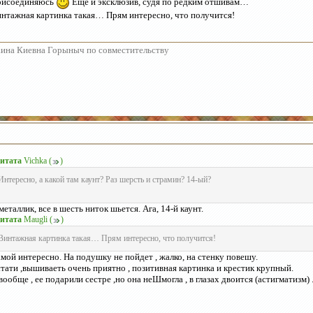
рисоединяюсь
Ещё и эксклюзив, судя по редким отшивам…
нтажная картинка такая… Прям интересно, что получится!
ина Киевна Горыныч по совместительству
итата
Vichka
(
)
Интересно, а какой там каунт? Раз шерсть и страмин? 14-ый?
металлик, все в шесть ниток шьется. Ага, 14-й каунт.
итата
Maugli
(
)
Винтажная картинка такая… Прям интересно, что получится!
мой интересно. На подушку не пойдет , жалко, на стенку повешу.
тати ,вышиваеть очень приятно , позитивная картинка и крестик крупный.
вообще , ее подарили сестре ,но она неШмогла , в глазах двоится (астигматизм) 