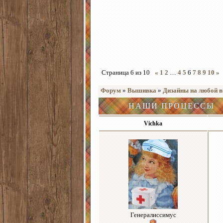
Страница
6
из
10
«
1
2
…
4
5
6
7
8
9
10
»
Форум
»
Вышивка
»
Дизайны на любой в
НАШИ ПРОЦЕССЫ
Vichka
Генералиссимус