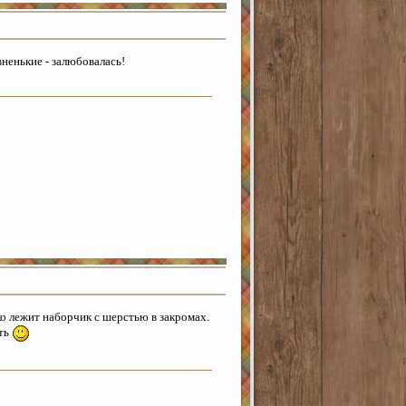
вненькие - залюбовалась!
ко лежит наборчик с шерстью в закромах.
ать