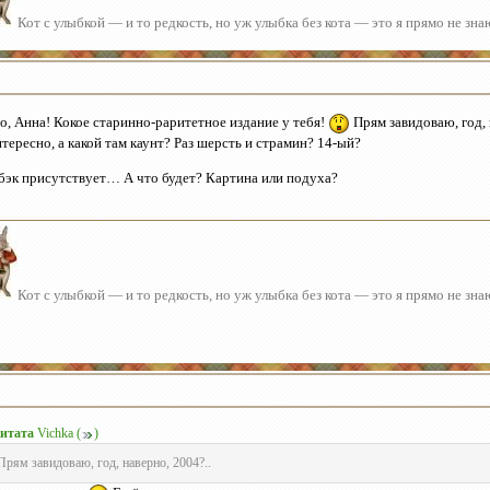
Кот с улыбкой — и то редкость, но уж улыбка без кота — это я прямо не зн
о, Анна! Кокое старинно-раритетное издание у тебя!
Прям завидоваю, год, 
тересно, а какой там каунт? Раз шерсть и страмин? 14-ый?
бэк присутствует… А что будет? Картина или подуха?
Кот с улыбкой — и то редкость, но уж улыбка без кота — это я прямо не зн
итата
Vichka
(
)
Прям завидоваю, год, наверно, 2004?..