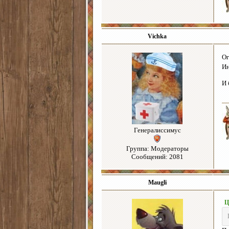
Vichka
Ог
Ин
И 
Генералиссимус
Группа: Модераторы
Сообщений: 2081
Maugli
Ц