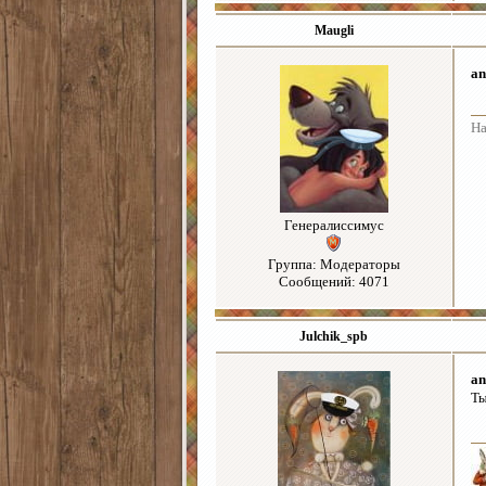
Maugli
an
На
Генералиссимус
Группа: Модераторы
Сообщений: 4071
Julchik_spb
an
Ты