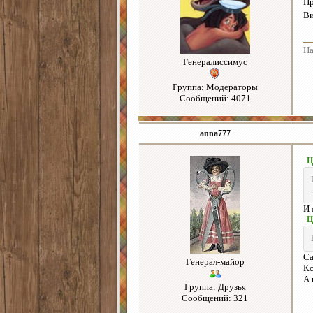
П
Ви
На
Генералиссимус
Группа: Модераторы
Сообщений: 4071
anna777
Ц
.
И 
Ц
Са
Генерал-майор
Кс
А 
Группа: Друзья
Сообщений: 321