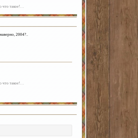
аю что такое!…
наверно, 2004?..
аю что такое!…