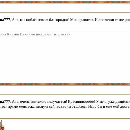
na777
, Аня, как поблёскивает благородно! Мне нравится. И стежочки такие ро
ина Киевна Горыныч по совместительству
na777
, Ань, очень винтажно получается! Красииивооооо! У меня уже давнень
 вот прямо меня всколыхнула сейчас своим отшивом. Надо бы и мне мой дост