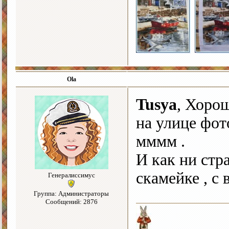
Ola
Tusya
, Хоро
на улице фото
мммм .
И как ни стр
скамейке , с 
Генералиссимус
Группа: Администраторы
Сообщений: 2876