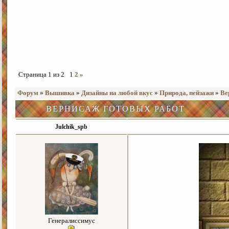
Страница
1
из
2
1
2
»
Форум
»
Вышивка
»
Дизайны на любой вкус
»
Природа, пейзажи
»
Ве
ВЕРНИСАЖ ГОТОВЫХ РАБОТ
Julchik_spb
Генералиссимус