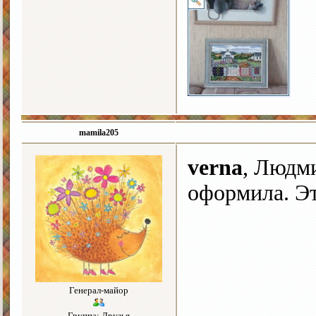
mamila205
verna
, Людми
оформила. Э
Генерал-майор
Группа: Друзья