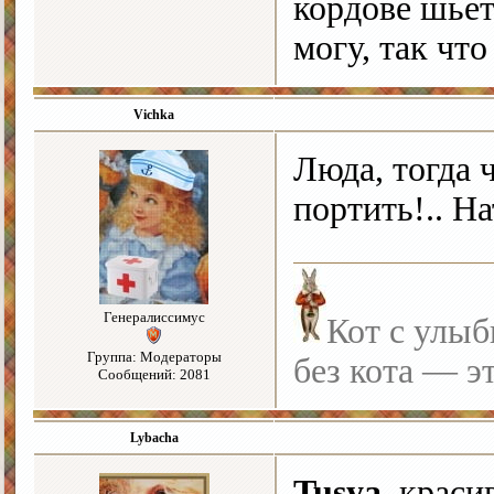
кордове шьет
могу, так что
Vichka
Люда, тогда 
портить!.. Н
Генералиссимус
Кот с улыб
Группа: Модераторы
без кота — э
Сообщений: 2081
Lybacha
Tusya
, краси