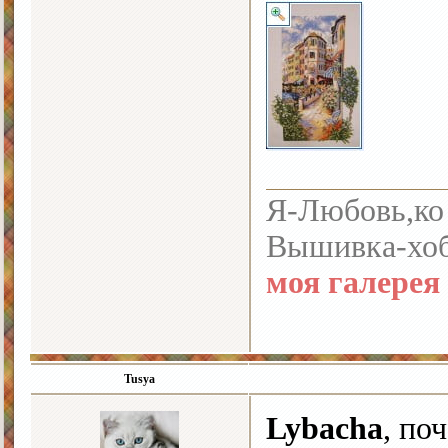
Я-Любовь,ко 
Вышивка-хоб
моя галерея
Tusya
Lybacha
, по