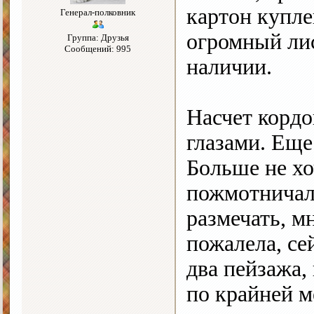
картон купле
Генерал-полковник
огромный лис
Группа: Друзья
Сообщений: 995
наличии.
Насчет кордо
глазами. Еще
Больше не х
пожмотничала
размечать, м
пожалела, се
два пейзажа, 
по крайней м