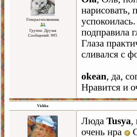
нарисовать, 
успокоилась.
Генерал-полковник
подправила г
Группа: Друзья
Сообщений: 995
Глаза практи
сливался с ф
okean
, да, с
Нравится и о
Vichka
Люда
Tusya
,
очень нра
С