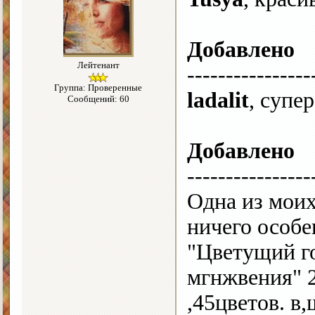
Добавлено
Лейтенант
----------------
Группа: Проверенные
ladalit
, супе
Сообщений: 60
Добавлено
----------------
Одна из моих
ничего особе
"Цветущий го
мгнжвения" 
,45цветов. в