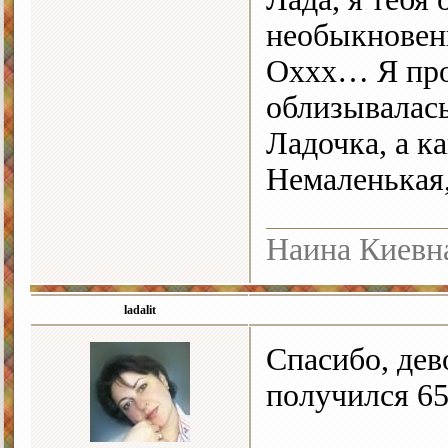
необыкновен
Оххх… Я про
облизывалась,
Ладочка, а к
Немаленькая
Наина Киевн
ladalit
Спасибо, дев
получился 65