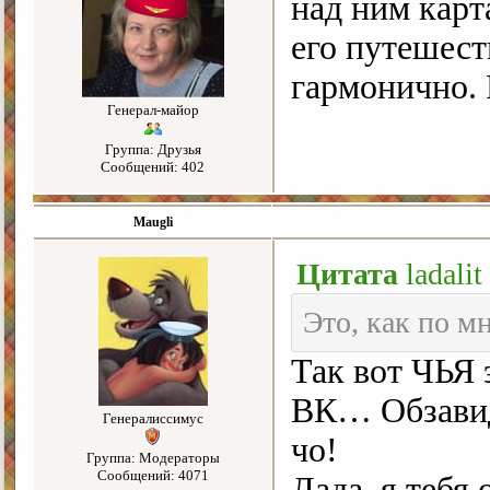
над ним карт
его путешест
гармонично. 
Генерал-майор
Группа: Друзья
Сообщений: 402
Maugli
Цитата
ladalit
Это, как по мн
Так вот ЧЬЯ 
ВК… Обзавид
Генералиссимус
чо!
Группа: Модераторы
Сообщений: 4071
Лада, я тебя