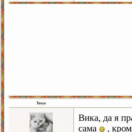
Tusya
Вика, да я п
сама
, кром