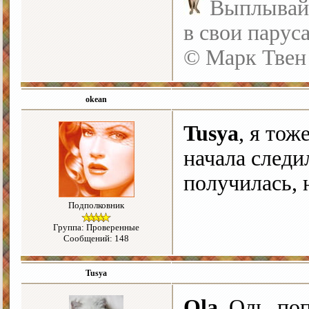
Выплывайте
в свои парус
© Марк Твен
okean
Tusya
, я тож
начала следи
получилась, 
Подполковник
Группа: Проверенные
Сообщений: 148
Tusya
Ola
, Оль, по