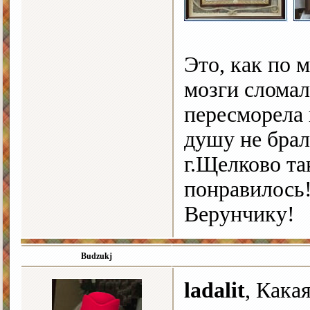
Это, как по м
мозги сломал
пересморела в
душу не брал
г.Щелково та
понравилось
Верунчику!
Budzukj
ladalit
, Кака