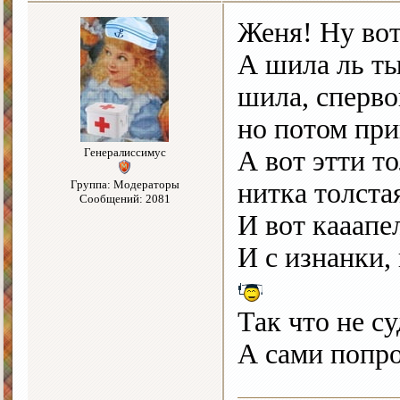
Женя! Ну во
А шила ль ты
шила, сперво
но потом при
Генералиссимус
А вот этти т
Группа: Модераторы
нитка толста
Сообщений: 2081
И вот кааапел
И с изнанки,
Так что не с
А сами попро