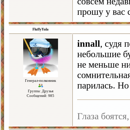
совсем недав
прошу у вас с
FluffyYula
innall
, судя
небольшие бу
не меньше ни
сомнительная
Генерал-полковник
парилась. Н
Группа: Друзья
Сообщений: 985
Глаза боятся,