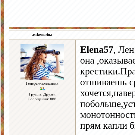
asckemarina
Elena57
, Лен
она ,оказыва
крестики.Пра
отшиваешь ср
Генерал-полковник
хочется,наве
Группа: Друзья
Сообщений: 886
побольше,уст
монотонности
прям капли б