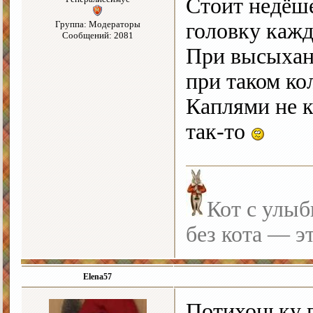
Стоит недёше
Группа: Модераторы
головку кажд
Сообщений: 2081
При высыхани
при таком ко
Каплями не к
так-то
Кот с улыб
без кота — э
Elena57
Потихоньку 