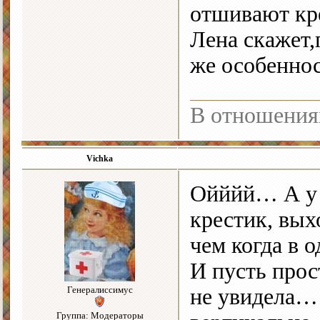
отшивают кре
Лена скажет,
же особенно
В отношения
Vichka
Ойййй… А у м
крестик, вых
чем когда в о
И пусть прос
Генералиссимус
не увидела…
Группа: Модераторы