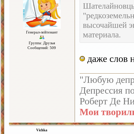
Шателайновцы
"редкоземель
высочайшей э
Генерал-лейтенант
материала.
Группа: Друзья
Сообщений: 509
даже слов 
"Любую депре
Депрессия по
Роберт Де Н
Мои творил
Vichka