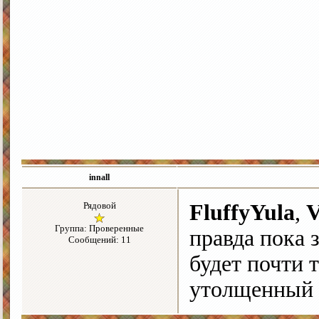
innall
Рядовой
FluffyYula
,
V
Группа: Проверенные
правда пока 
Сообщений: 11
будет почти 
утолщенный 