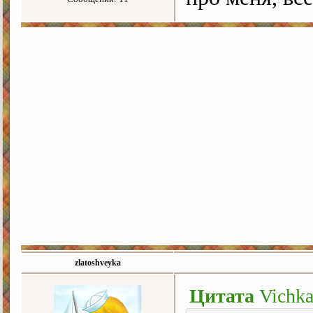
zlatoshveyka
Цитата
Vichk