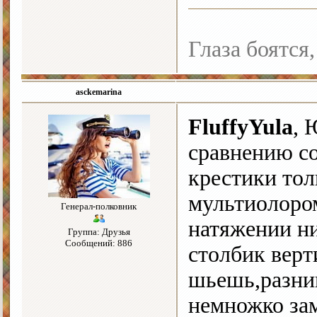
Глаза боятся,
asckemarina
FluffyYula
, 
сравнению со
крестики то
мультиолоро
Генерал-полковник
натяжении ни
Группа: Друзья
Сообщений: 886
столбик верт
шьешь,разниц
немножко зам