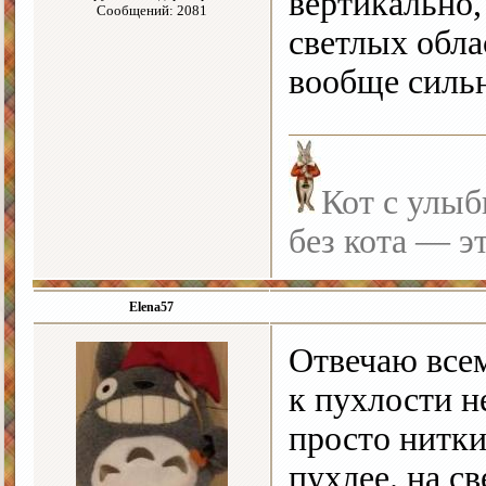
вертикально,
Сообщений: 2081
светлых обла
вообще силь
Кот с улыб
без кота — э
Elena57
Отвечаю всем
к пухлости н
просто нитки
пухлее. на с