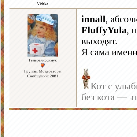
Vichka
innall
, абсо
FluffyYula
, 
выходят.
Я сама имен
Генералиссимус
Группа: Модераторы
Сообщений: 2081
Кот с улыб
без кота — э