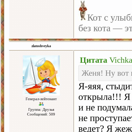
Кот с улыб
без кота — э
zlatoshveyka
Цитата
Vichk
Женя! Ну вот 
Я-яяя, стыд
открыла!!! Я
Генерал-лейтенант
и не подумал
Группа: Друзья
Сообщений: 509
не проступае
ведет? Я жеж