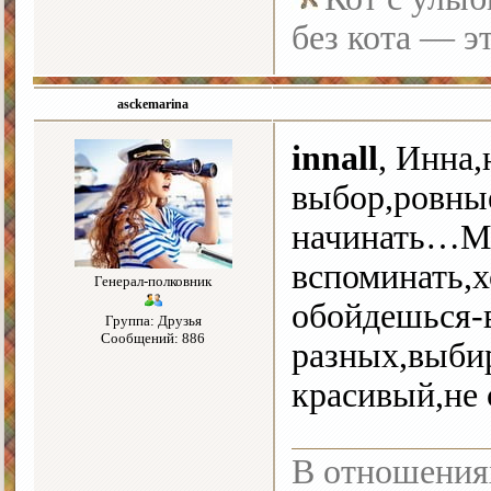
без кота — э
asckemarina
innall
, Инна,
выбор,ровные
начинать…Мн
вспоминать,х
Генерал-полковник
обойдешься-в
Группа: Друзья
Сообщений: 886
разных,выби
красивый,не
В отношения