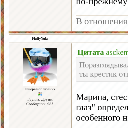
по-прежнему
В отношения
FluffyYula
Цитата
asckem
Поразглядывал
ты крестик отш
Генерал-полковник
Марина, стес
Группа: Друзья
Сообщений: 985
глаз" опреде
особенного н