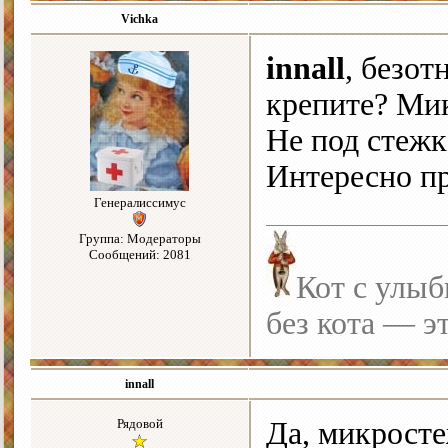
Vichka
innall
, безот
крепите? Ми
Не под стежк
Интересно п
Генералиссимус
Группа: Модераторы
Сообщений: 2081
Кот с улыб
без кота — э
innall
Рядовой
Да, микросте