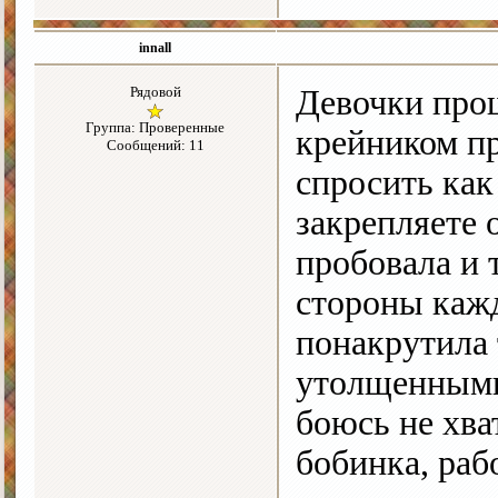
innall
Рядовой
Девочки прош
Группа: Проверенные
крейником пр
Сообщений: 11
спросить как
закрепляете 
пробовала и т
стороны кажд
понакрутила 
утолщенными
боюсь не хва
бобинка, раб