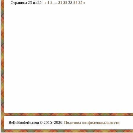
Страница
23
из
25
«
1
2
…
21
22
23
24
25
»
BelleBroderie.com © 2015–
2026.
Политика конфиденциальности