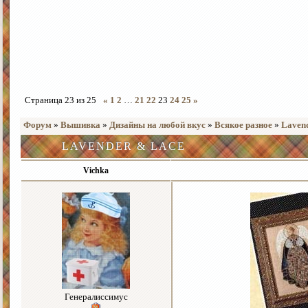
Страница
23
из
25
«
1
2
…
21
22
23
24
25
»
Форум
»
Вышивка
»
Дизайны на любой вкус
»
Всякое разное
»
Laven
LAVENDER & LACE
Vichka
Генералиссимус