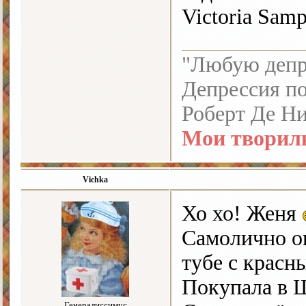
Victoria Sam
"Любую депре
Депрессия по
Роберт Де Н
Мои творил
Vichka
Хо хо! Женя
Самолично оп
тубе с красн
Покупала в 
Генералиссимус