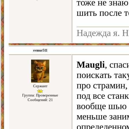
тоже не знаю
шить после т
Надежда я. Н
svmur511
Maugli
, спас
поискать так
про страмин,
Сержант
под все станк
Группа: Проверенные
Сообщений: 21
вообще шью н
меньше заним
определенном