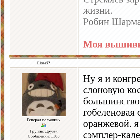
жизни.
Робин Шарм
Моя вышивк
Elena57
Ну я и конгр
слоновую кос
большинство 
гобеленовая с
Генерал-полковник
оранжевой. я
Группа: Друзья
сэмплер-кале
Сообщений: 1106