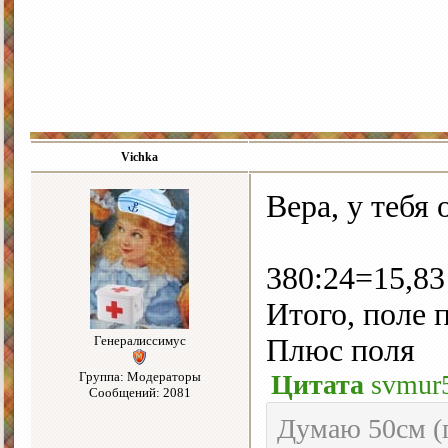
Vichka
Вера, у тебя
380:24=15,83
Итого, поле 
Генералиссимус
Плюс поля
Группа: Модераторы
Цитата
svmur
Сообщений: 2081
Думаю 50см (