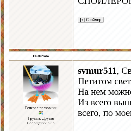
СПОЙЛЕРО
FluffyYula
svmur511
, С
Петитом свет
На нем можно
Из всего выш
Генерал-полковник
всего, по мо
Группа: Друзья
Сообщений: 985