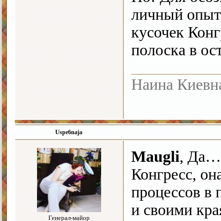
личный опыт.
кусочек Конг
полоска в ос
Наина Киевн
Uspe6naja
Maugli
, Да…
Конгресс, она
процессов в 
и своими кра
Генерал-майор