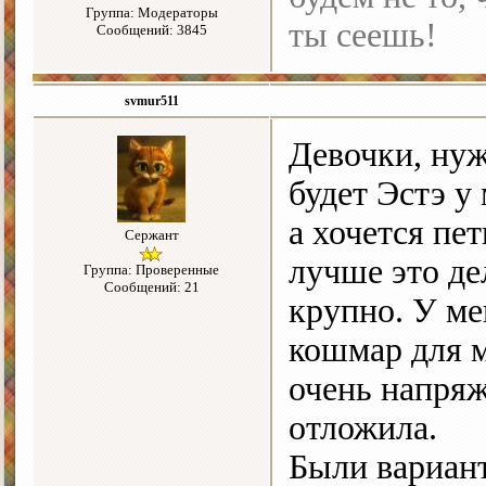
Группа: Модераторы
ты сеешь!
Сообщений: 3845
svmur511
Девочки, нуж
будет Эстэ у 
а хочется пе
Сержант
лучше это де
Группа: Проверенные
Сообщений: 21
крупно. У ме
кошмар для м
очень напряж
отложила.
Были вариан