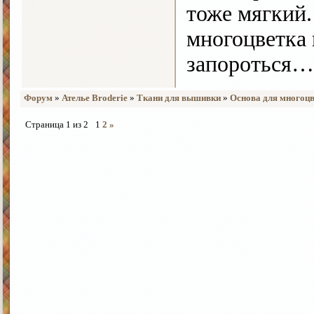
тоже мягкий.
многоцветка 
запороться…
Форум
»
Ателье Broderie
»
Ткани для вышивки
»
Основа для многоц
Страница
1
из
2
1
2
»