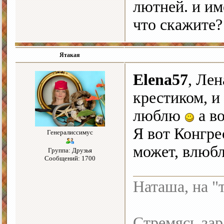
лютней. и им
что скажите?
Ятакая
Elena57
, Ле
крестиком, и 
люблю
а во
Я вот Конгре
Генералиссимус
может, влюб
Группа: Друзья
Сообщений: 1700
Наташа, на "
Стремясь зар