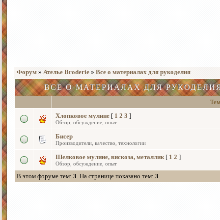
Форум
»
Ателье Broderie
»
Все о материалах для рукоделия
ВСЕ О МАТЕРИАЛАХ ДЛЯ РУКОДЕЛИ
Те
Хлопковое мулине
[
1
2
3
]
Обзор, обсуждение, опыт
Бисер
Производители, качество, технологии
Шелковое мулине, вискоза, металлик
[
1
2
]
Обзор, обсуждение, опыт
В этом форуме тем:
3
. На странице показано тем:
3
.