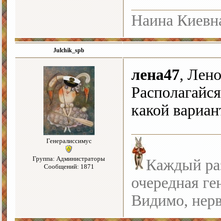
Наина Киевн
Julchik_spb
лена47
, Лен
Располагайся
какой вариан
Генералиссимус
Группа: Администраторы
Каждый раз
Сообщений: 1871
очередная ге
Видимо, нерв