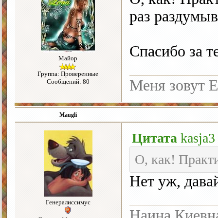
раз раздумыв
Спасибо за т
Майор
Группа: Проверенные
Меня зовут Е
Сообщений: 80
Maugli
Цитата
kasja3
О, как! Практ
Нет уж, дав
Генералиссимус
Наина Киевн