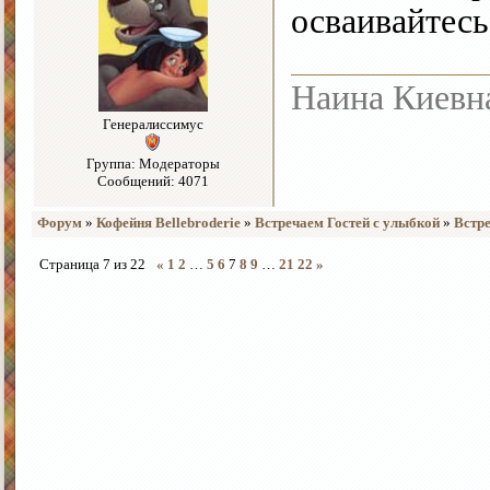
осваивайтесь
Наина Киевн
Генералиссимус
Группа: Модераторы
Сообщений: 4071
Форум
»
Кофейня Bellebroderie
»
Встречаем Гостей с улыбкой
»
Встре
Страница
7
из
22
«
1
2
…
5
6
7
8
9
…
21
22
»