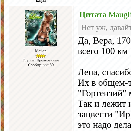
kasja3
Цитата
Maugl
Нет уж, дава
Да, Вера, 17
всего 100 к
Майор
Группа: Проверенные
Сообщений: 80
Лена, спасиб
Их в общем-т
"Гортензий" 
Так и лежит 
зацвести "Ир
это надо дела