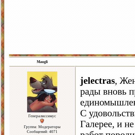
Maugli
jelectras
, Же
рады вновь 
единомышле
С удовольств
Генералиссимус
Галерее, и не
Группа: Модераторы
Сообщений: 4071
работ пород