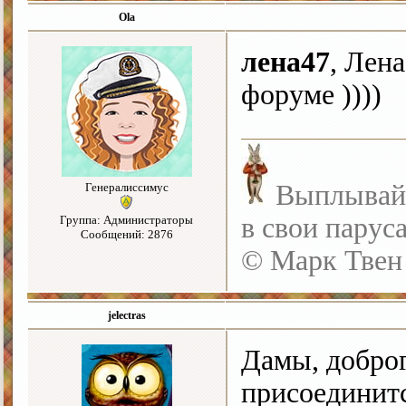
Ola
лена47
, Лена
форуме ))))
Выплывайте
Генералиссимус
в свои парус
Группа: Администраторы
Сообщений: 2876
© Марк Твен
jelectras
Дамы, доброг
присоединит