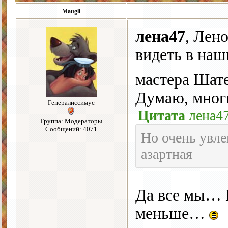
Maugli
лена47
, Лен
видеть в наш
мастера Шат
Думаю, многи
Генералиссимус
Цитата
лена4
Группа: Модераторы
Сообщений: 4071
Но очень увле
азартная
Да все мы… Н
меньше…