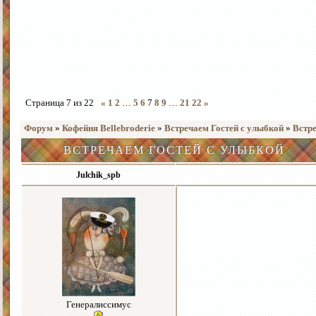
Страница
7
из
22
«
1
2
…
5
6
7
8
9
…
21
22
»
Форум
»
Кофейня Bellebroderie
»
Встречаем Гостей с улыбкой
»
Встре
ВСТРЕЧАЕМ ГОСТЕЙ С УЛЫБКОЙ
Julchik_spb
Генералиссимус