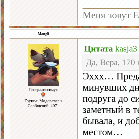
Меня зовут Е
Maugli
Цитата
kasja3
Да, Вера, 170
Эххх… Преда
минувших дн
Генералиссимус
подруга до с
Группа: Модераторы
Сообщений: 4071
заметный в т
бывала, и до
местом…