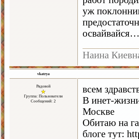
уж поклонни
предостаточн
освайвайся… 
Наина Киевн
vkatrya
Рядовой
всем здравств
Группа: Пользователи
В инет-жизн
Сообщений: 2
Москве
Обитаю на гале
блоге тут: htt