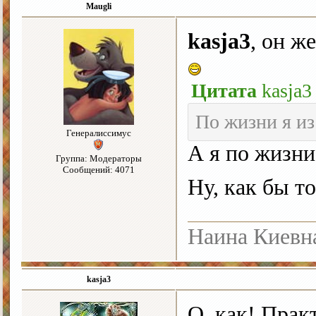
Maugli
kasja3
, он ж
Цитата
kasja3
По жизни я из
Генералиссимус
А я по жизни
Группа: Модераторы
Сообщений: 4071
Ну, как бы т
Наина Киевн
kasja3
О, как! Прак