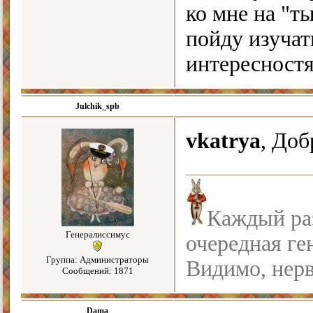
ко мне на "т
пойду изучат
интересност
Julchik_spb
vkatrya
, Доб
Каждый раз
Генералиссимус
очередная ге
Группа: Администраторы
Видимо, нерв
Сообщений: 1871
Dama