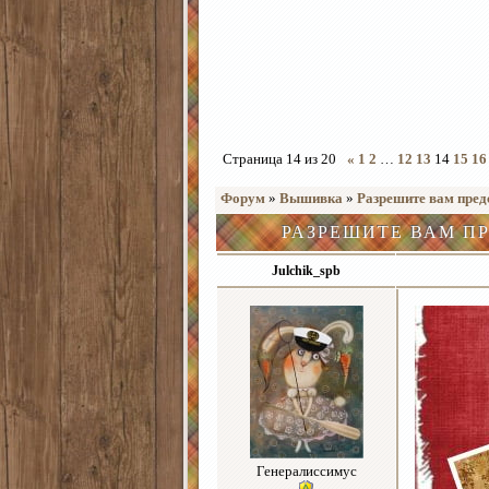
Страница
14
из
20
«
1
2
…
12
13
14
15
16
Форум
»
Вышивка
»
Разрешите вам предс
РАЗРЕШИТЕ ВАМ ПР
Julchik_spb
Генералиссимус