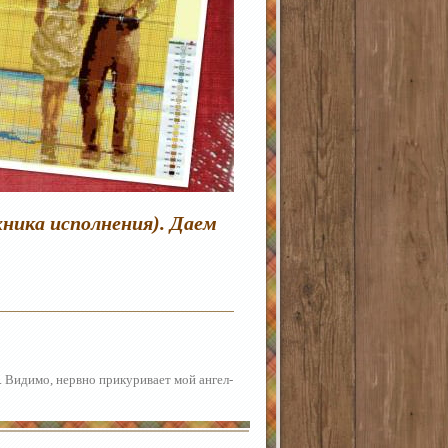
хника исполнения). Даем
. Видимо, нервно прикуривает мой ангел-