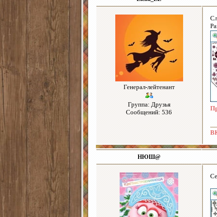
Сл
Ра
Генерал-лейтенант
Группа: Друзья
Пр
Сообщений: 536
ВК
НЮШ@
Се