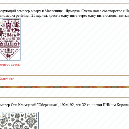
едующий семплер в пару к Масленице - Ярмарка. Схема моя в соавторстве с 
вномерка perleinen 25 каунта, крест в одну нить через одну нить основы, нитк
оцесс здесь
онтакте
мплер Оли Климцевой "Обережная", 192х192, лён 32 ct., нитки ПНК им.Кирова