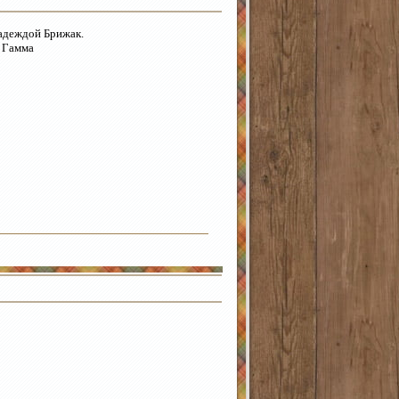
Надеждой Брижак.
и Гамма