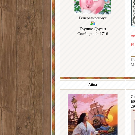
Генералиссимус
Группа: Друзья
Сообщений: 1716
пр
И 
Ни
М.
Айна
Сх
Б0
29