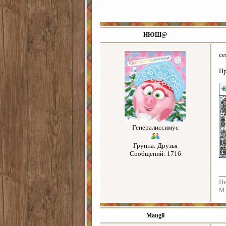
НЮШ@
се
П
Генералиссимус
Группа: Друзья
Сообщений: 1716
Ни
М.
Maugli