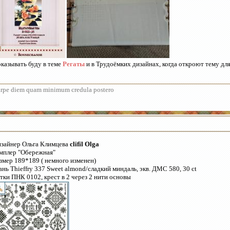
казывать буду в теме
Регаты
и в Трудоёмких дизайнах, когда откроют тему для
rpe diem quam minimum credula postero
зайнер Ольга Климцева
clifil Olga
мплер "Обережная"
змер 189*189 ( немного изменен)
ань Thieffry 337 Sweet almond/сладкий миндаль, экв. ДМС 580, 30 ct
тки ПНК 0102, крест в 2 через 2 нити основы