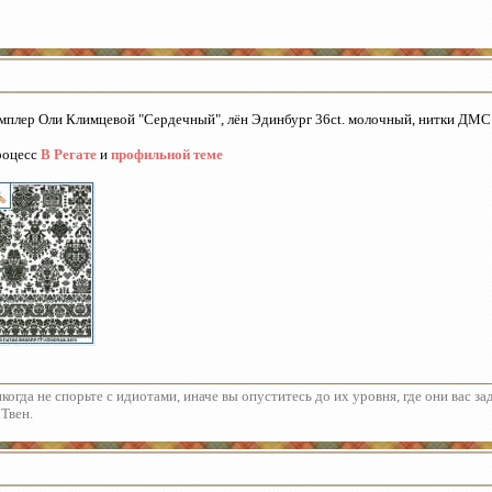
мплер Оли Климцевой "Сердечный", лён Эдинбург 36ct. молочный, нитки ДМС 
роцесс
В Регате
и
профильной теме
когда не спорьте с идиотами, иначе вы опуститесь до их уровня, где они вас з
Твен.