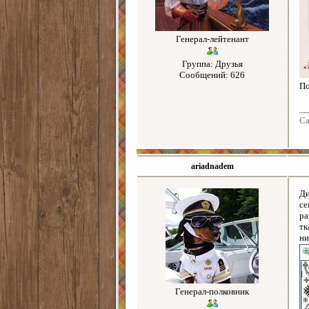
Генерал-лейтенант
Группа: Друзья
Сообщений: 626
По
Ca
ariadnadem
Ди
се
ра
тк
ни
Генерал-полковник