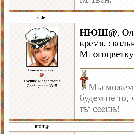
shelen
НЮШ@
, Ол
время. сколь
Многоцветку
Генералиссимус
Группа: Модераторы
Мы можем с
Сообщений: 3845
будем не то, 
ты сеешь!
НЮШ@