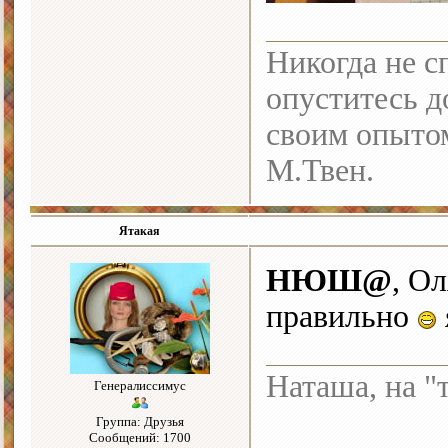
Никогда не с
опуститесь до
своим опыто
М.Твен.
Ятакая
НЮШ@
, О
правильно
Наташа, на "
Генералиссимус
Группа: Друзья
Сообщений: 1700