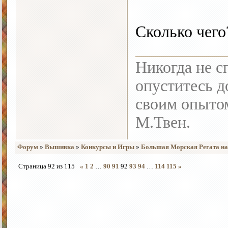
Сколько чего
Никогда не с
опуститесь до
своим опыто
М.Твен.
Форум
»
Вышивка
»
Конкурсы и Игры
»
Большая Морская Регата на 
Страница
92
из
115
«
1
2
…
90
91
92
93
94
…
114
115
»