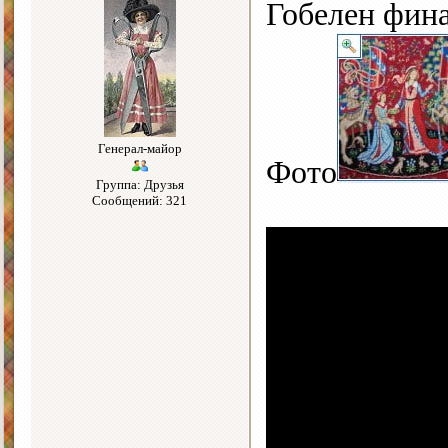
Гобелен фин
Генерал-майор
Фото
Группа: Друзья
Сообщений: 321