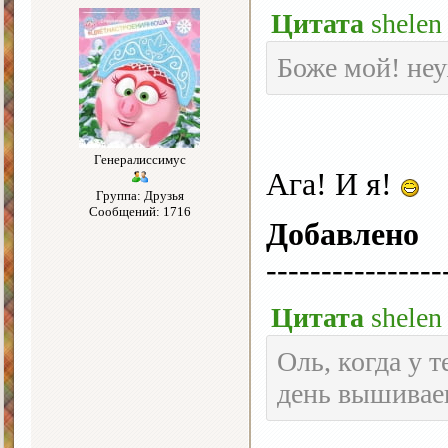
Цитата
shelen
Боже мой! неу
Генералиссимус
Ага! И я!
Группа: Друзья
Сообщений: 1716
Добавлено
----------------
Цитата
shelen
Оль, когда у т
день вышива