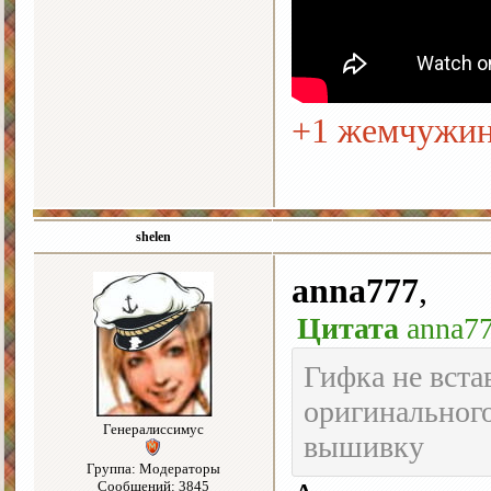
+1 жемчужи
shelen
anna777
,
Цитата
anna7
Гифка не вста
оригинального
Генералиссимус
вышивку
Группа: Модераторы
Сообщений: 3845