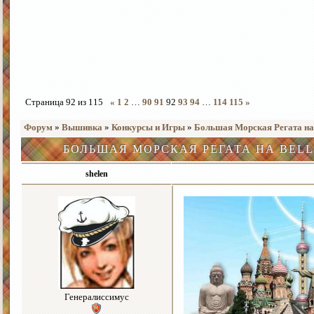
Страница
92
из
115
«
1
2
…
90
91
92
93
94
…
114
115
»
Форум
»
Вышивка
»
Конкурсы и Игры
»
Большая Морская Регата на 
БОЛЬШАЯ МОРСКАЯ РЕГАТА НА BELL
shelen
Генералиссимус