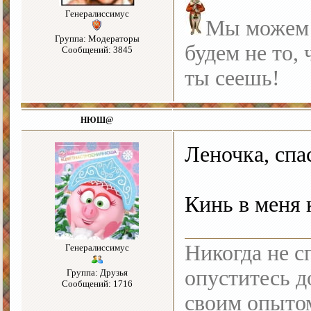
Генералиссимус
Мы можем с
Группа: Модераторы
будем не то, 
Сообщений: 3845
ты сеешь!
НЮШ@
Леночка, спас
Кинь в меня
Никогда не с
Генералиссимус
опуститесь до
Группа: Друзья
Сообщений: 1716
своим опыто