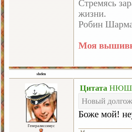
Стремясь зар
жизни.
Робин Шарм
Моя вышивк
shelen
Цитата
НЮ
Новый долгож
Боже мой! не
Генералиссимус