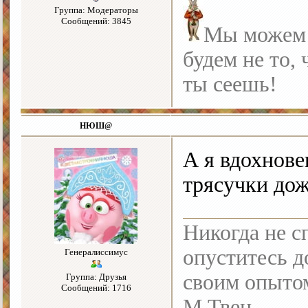
Группа: Модераторы
Сообщений: 3845
Мы можем с
будем не то, 
ты сеешь!
НЮШ@
А я вдохнов
трясучки до
Никогда не с
опуститесь до
Генералиссимус
своим опыто
Группа: Друзья
Сообщений: 1716
М.Твен.