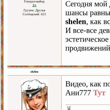
Генерал-майор
Сегодня мой 
Группа: Друзья
шансы равны
Сообщений: 423
shelen
, как 
И все-все де
эстетическое
продвижений
shelen
Видео, как п
Ани777
Тут