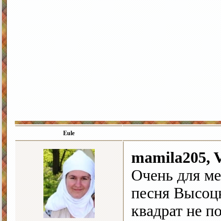
Eule
mamila205, 
Очень для ме
песня Высоцк
квадрат не п