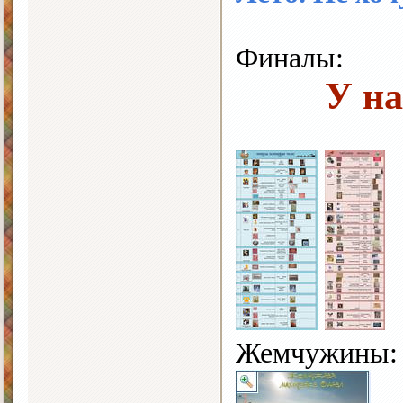
Финалы:
У на
Жемчужины: