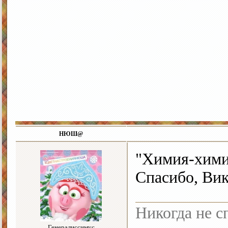
НЮШ@
"Химия-химия
Спасибо, Вик
Никогда не с
Генералиссимус