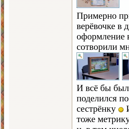
Примерно при
верёвочке в 
оформление 
сотворили м
И всё бы был
поделился по
сестрёнку
И
тоже метрику