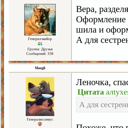
Вера, раздел
Оформление 
шила и офор
А для сестре
Генерал-майор
Группа: Друзья
Сообщений: 358
Maugli
Леночка, спа
Цитата
алtyxe
А для сестрен
Генералиссимус
Похоже, что