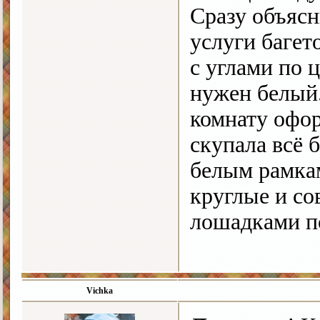
Сразу объясн
услуги багет
с углами по 
нужен белый.
комнату офор
скупала всё 
белым рамкам
круглые и со
лошадками по
Vichka