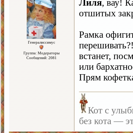
Лиля
, вау! 
отшитых зак
Рамка офигит
Генералиссимус
перешивать?
Группа: Модераторы
встанет, пос
Сообщений: 2081
или бархатн
Прям кофетка
Кот с улыб
без кота — э