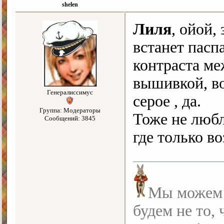
shelen
Лиля
, ойой,
встанет пасп
контраста ме
вышивкой, во
Генералиссимус
серое , да.
Группа: Модераторы
Тоже не любл
Сообщений: 3845
где только во
Мы можем с
будем не то, 