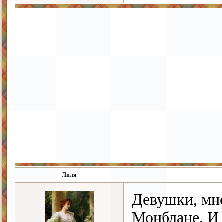
Лиля
Девушки, мне
Монблане. И