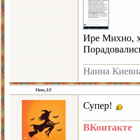
Ире Михно, х
Порадовались
Наина Киевн
Elena_EZ
Супер!
ВКонтакте