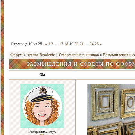
Страница
19
из
25
«
1
2
…
17
18
19
20
21
…
24
25
»
Форум
»
Ателье Broderie
»
Оформление вышивок
»
Размышления и с
РАЗМЫШЛЕНИЯ И СОВЕТЫ ПО ОФО
Ola
Генералиссимус