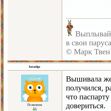
Выплывайте
в свои парус
© Марк Твен
hasaolga
Вышивала же
получился, р
что паспарту
довериться.
Полковник