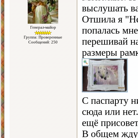
выслушать в
Отшила я "Н
Генерал-майор
попалась мне
Группа: Проверенные
перешивай на
Сообщений: 250
размеры рам
С паспарту н
сюда или нет
ещё присовет
В общем жду