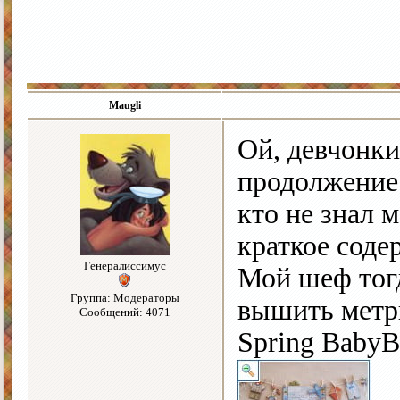
Maugli
Ой, девчонк
продолжение 
кто не знал 
краткое сод
Генералиссимус
Мой шеф тогд
Группа: Модераторы
вышить метри
Сообщений: 4071
Spring BabyB