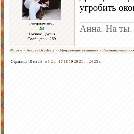
угробить око
Генерал-майор
Анна. На ты.
Группа: Друзья
Сообщений: 269
Форум
»
Ателье Broderie
»
Оформление вышивок
»
Размышления и с
Страница
19
из
25
«
1
2
…
17
18
19
20
21
…
24
25
»