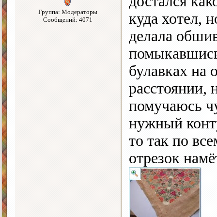
достался как
Группа: Модераторы
куда хотел, н
Сообщений: 4071
делала обшив
помыкавшись 
булавках на 
расстоянии, 
помучаюсь чу
нужный конту
то так по вс
отрезок намё