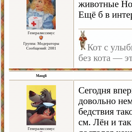
животные Но
Ещё б в инте
Генералиссимус
Группа: Модераторы
Кот с улыб
Сообщений: 2081
без кота — э
Maugli
Сегодня впер
довольно нем
бедствия так
см. Лён и та
Генералиссимус