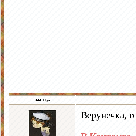
clifil_Olga
Верунечка, г