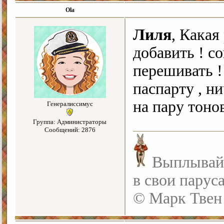
Ola
Лиля
, Какая
добавить ! со
перешивать !
паспарту , н
на пару тоно
Генералиссимус
Группа: Администраторы
Сообщений: 2876
Выплывайте
в свои парус
© Марк Твен