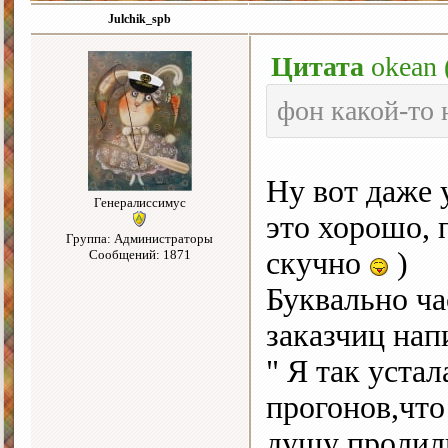
Julchik_spb
Цитата
okean
фон какой-то 
Ну вот даже 
Генералиссимус
это хорошо, 
Группа: Администраторы
скучно
)
Сообщений: 1871
Буквально ча
заказчиц нап
" Я так уста
прогонов,что
душу пролили