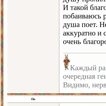
И такой бла
побаиваюсь р
душа поет. Н
аккуратно и 
очень благоро
Каждый раз
очередная ге
Видимо, нерв
Ola