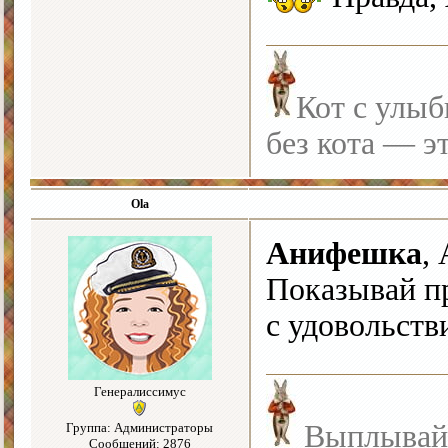
Кот с улыб
без кота — э
Ola
Анифешка
,
Показывай п
с удовольств
Генералиссимус
Выплывайте
Группа: Администраторы
Сообщений: 2876