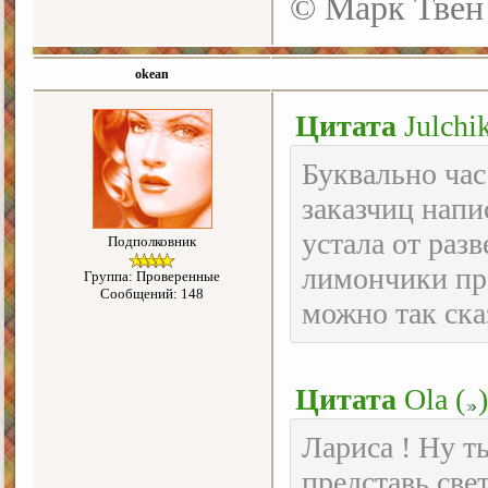
© Марк Твен
okean
Цитата
Julchi
Буквально час
заказчиц напи
устала от раз
Подполковник
лимончики пр
Группа: Проверенные
Сообщений: 148
можно так сказ
Цитата
Ola
(
)
Лариса ! Ну т
представь све