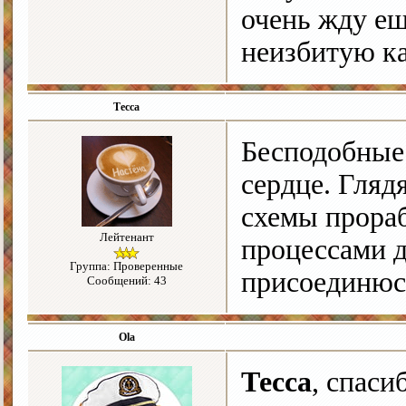
очень жду ещ
неизбитую к
Тесса
Бесподобные 
сердце. Гляд
схемы прораб
Лейтенант
процессами д
Группа: Проверенные
присоединюс
Сообщений: 43
Ola
Тесса
, спаси