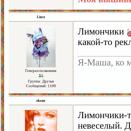
Lince
Лимончики
какой-то рекл
Я-Маша, ко м
Генерал-полковник
Группа: Друзья
Сообщений: 1109
okean
Лимончики-то
невеселый. Д