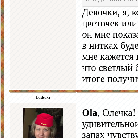
Девочки, я, к
цветочек или
он мне показ
в нитках буд
мне кажется 
что светлый 
итоге получи
Budzukj
Ola
, Олечка
удивительной
запах чувств