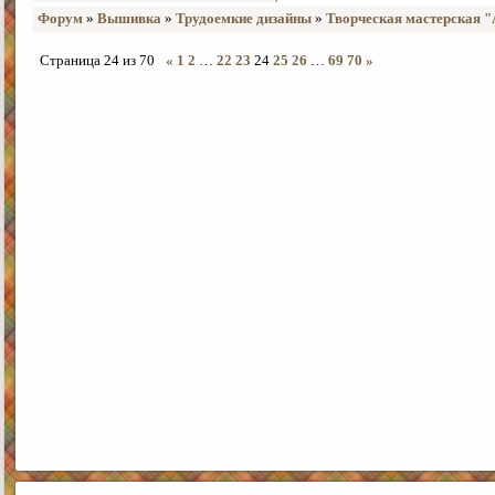
Форум
»
Вышивка
»
Трудоемкие дизайны
»
Творческая мастерская 
Страница
24
из
70
«
1
2
…
22
23
24
25
26
…
69
70
»