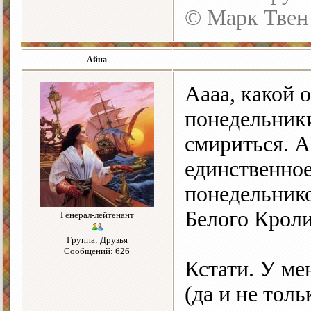
© Марк Твен
Айна
Аааа, какой 
понедельники
смириться. А
единственное
понедельнико
Белого Кроли
Генерал-лейтенант
Группа: Друзья
Сообщений: 626
Кстати. У ме
(да и не толь