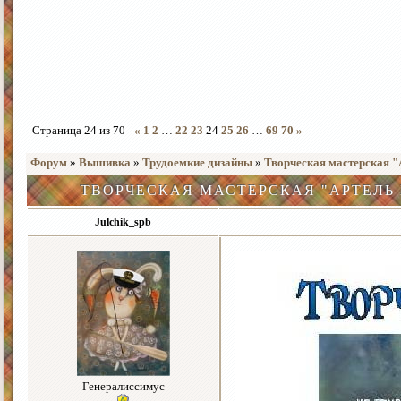
Страница
24
из
70
«
1
2
…
22
23
24
25
26
…
69
70
»
Форум
»
Вышивка
»
Трудоемкие дизайны
»
Творческая мастерская 
ТВОРЧЕСКАЯ МАСТЕРСКАЯ "АРТЕЛЬ
Julchik_spb
Генералиссимус