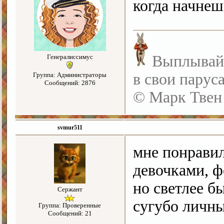
когда начнешь
Выплывайте
Генералиссимус
в свои парус
Группа: Администраторы
Сообщений: 2876
© Марк Твен
svmur511
мне понравил
девочками, ф
но светлее б
Сержант
сугубо личны
Группа: Проверенные
Сообщений: 21