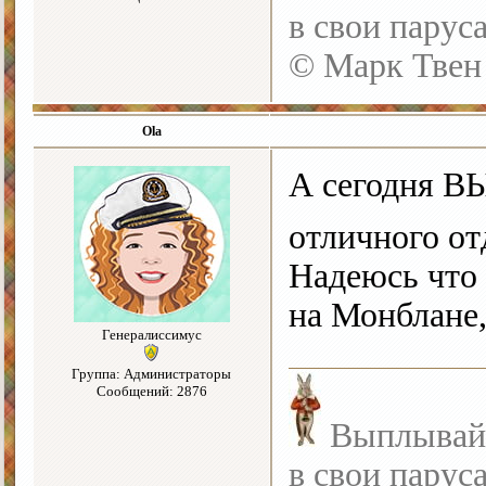
в свои парус
© Марк Твен
Ola
А сегодня В
отличного от
Надеюсь что 
на Монблане,
Генералиссимус
Группа: Администраторы
Сообщений: 2876
Выплывайте
в свои парус