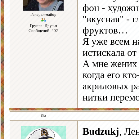
фон - художн
Генерал-майор
"вкусная" - 
Группа: Друзья
фруктов…
Сообщений: 402
Я уже всем 
истискала от
А мне жених 
когда его кто
акриловых рас
нитки перемо
Ola
Budzukj
, Ле