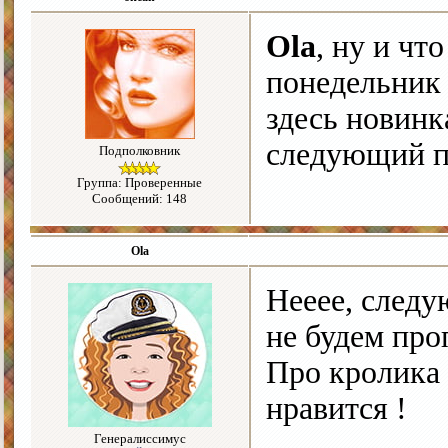
Ola
, ну и чт
понедельник 
здесь новинк
следующий п
Подполковник
Группа: Проверенные
Сообщений: 148
Ola
Нееее, следу
не будем проп
Про кролика 
нравится !
Генералиссимус