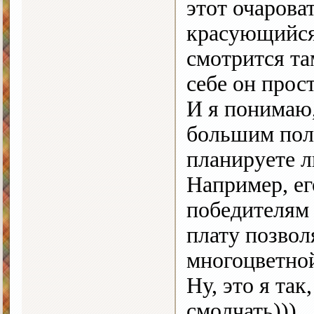
этот очарова
красующийся
смотрится та
себе он прос
И я понимаю,
большим поло
планируете л
Например, ег
победителям
плату позвол
многоцветно
Ну, это я так
смолчать)))