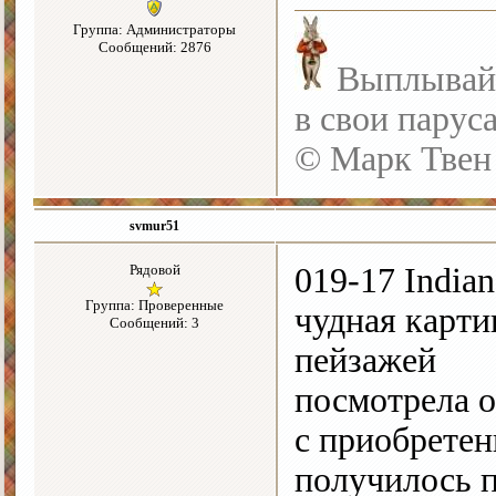
Группа: Администраторы
Сообщений: 2876
Выплывайте
в свои парус
© Марк Твен
svmur51
Рядовой
019-17 India
Группа: Проверенные
чудная карти
Сообщений: 3
пейзажей
посмотрела о
с приобретен
получилось п