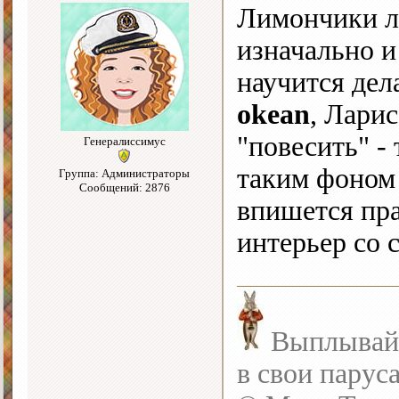
Лимончики ли
изначально и
научится дела
okean
, Лари
"повесить" -
Генералиссимус
таким фоном 
Группа: Администраторы
Сообщений: 2876
впишется пр
интерьер со
Выплывайте
в свои парус