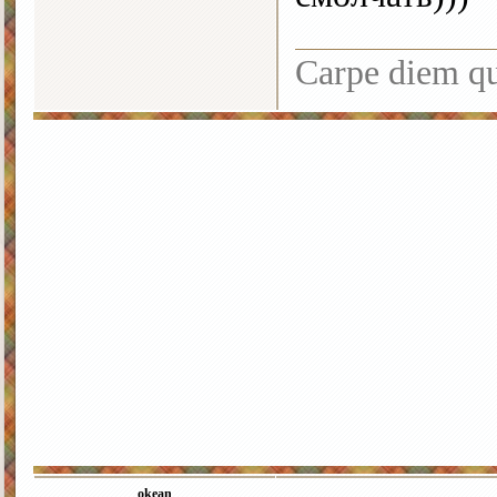
Carpe diem q
okean