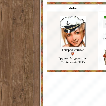
shelen
Ц
Ко
у 
Генералиссимус
Группа: Модераторы
Сообщений: 3845