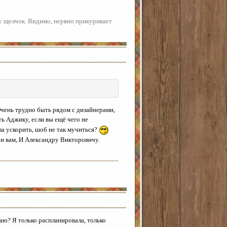
шу щелчок. Видимо, нервно прикуривает
Очень трудно быть рядом с дизайнерами,
ь Аджику, если вы ещё чего не
а ускорить, шоб не так мучиться?
и вам, И Александру Викторовичу.
аю? Я только распланировала, только