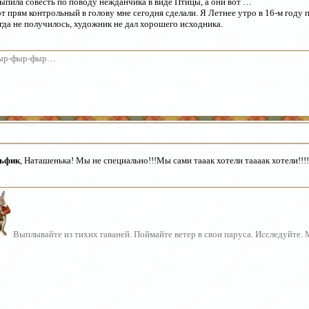
ыпила совесть по поводу нежданчика в виде Птицы, а они вот …
т прям контрольный в голову мне сегодня сделали. Я Летнее утро в 16-м году 
гда не получилось, художник не дал хорошего исходника.
ыр-фыр-фыр…
льфик
, Наташенька! Мы не специально!!!Мы сами тааак хотели таааак хотели!!!! 
Выплывайте из тихих гаваней. Поймайте ветер в свои паруса. Исследуйте.