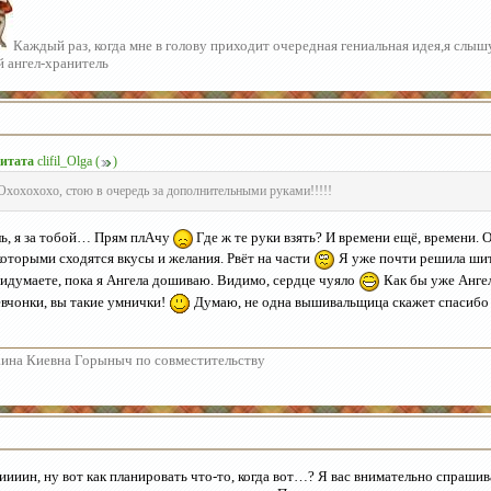
Каждый раз, когда мне в голову приходит очередная гениальная идея,я слы
й ангел-хранитель
итата
clifil_Olga
(
)
Охохохохо, стою в очередь за дополнительными руками!!!!!
ь, я за тобой… Прям плАчу
Где ж те руки взять? И времени ещё, времени. 
которыми сходятся вкусы и желания. Рвёт на части
Я уже почти решила шит
идумаете, пока я Ангела дошиваю. Видимо, сердце чуяло
Как бы уже Ангел
вчонки, вы такие умнички!
Думаю, не одна вышивальщица скажет спасибо 
ина Киевна Горыныч по совместительству
иииин, ну вот как планировать что-то, когда вот…? Я вас внимательно спрашив