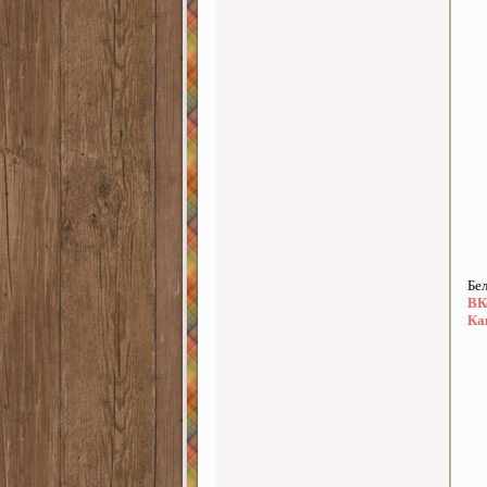
Бе
ВК
Ка