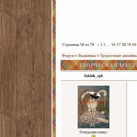
Страница
58
из
70
«
1
2
…
56
57
58
59
60
Форум
»
Вышивка
»
Трудоемкие дизайн
ТВОРЧЕСКАЯ МАСТ
Julchik_spb
Генералиссимус