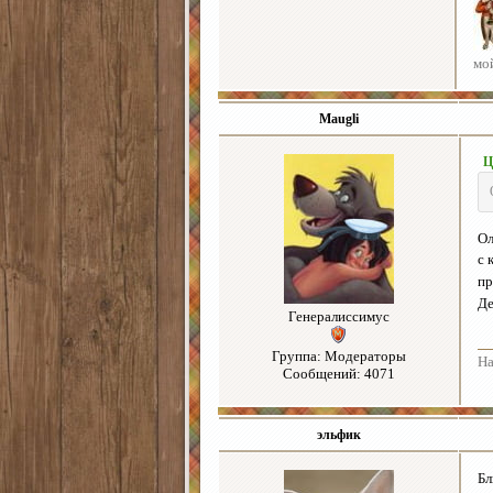
мо
Maugli
Ц
Ол
с 
пр
Де
Генералиссимус
Группа: Модераторы
На
Сообщений: 4071
эльфик
Бл