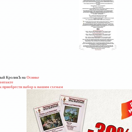
лый КроликЪ на
Осинке
онтакте
к приобрести набор к нашим схемам