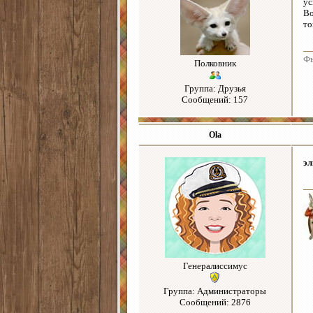
ус
Во
то
Ф
Полковник
Группа: Друзья
Сообщений: 157
Ola
э
Генералиссимус
Группа: Администраторы
Сообщений: 2876