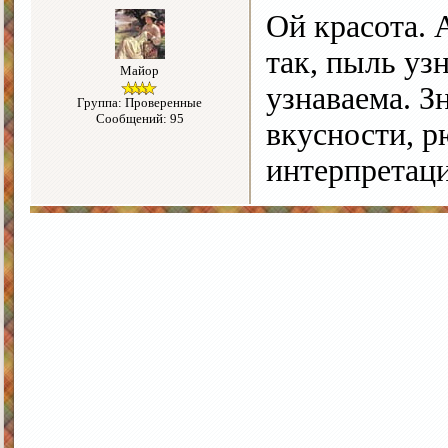
Ой красота. 
так, пыль уз
Майор
узнаваема. З
Группа: Проверенные
Сообщений: 95
вкусности, р
интерпретаци