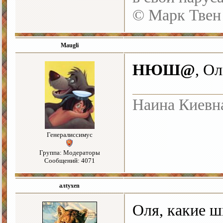
© Марк Твен
Maugli
НЮШ@
, Ол
Наина Киевн
Генералиссимус
Группа: Модераторы
Сообщений: 4071
алtyxen
Оля, какие 