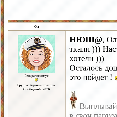
Ola
НЮШ@
, Ол
ткани ))) На
хотели )))
Осталось дош
это пойдет !
Генералиссимус
Группа: Администраторы
Сообщений: 2876
Выплывайте
в свои парус