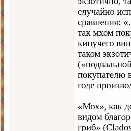
экзотично, т
случайно исп
сравнения: 
так мхом пок
кипучего вин
таком экзоти
(«подвальной
покупателю в
годе произво
«Мох», как д
видом благор
гриб» (Clados