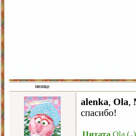
НЮШ@
alenka
,
Ola
,
спасибо!
Цитата
Ola
(
)