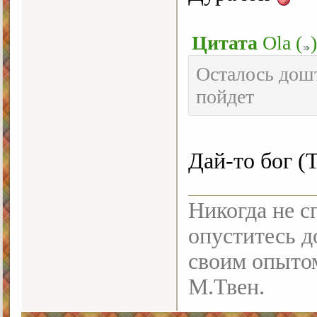
Цитата
Ola
(
)
Осталось дошт
пойдет
Дай-то бог (
Никогда не с
опуститесь до
своим опыто
М.Твен.