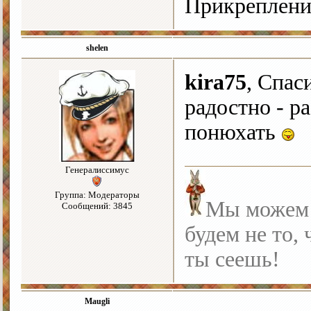
Прикреплени
shelen
kira75
, Спас
радостно - р
понюхать
Генералиссимус
Группа: Модераторы
Мы можем с
Сообщений: 3845
будем не то, 
ты сеешь!
Maugli