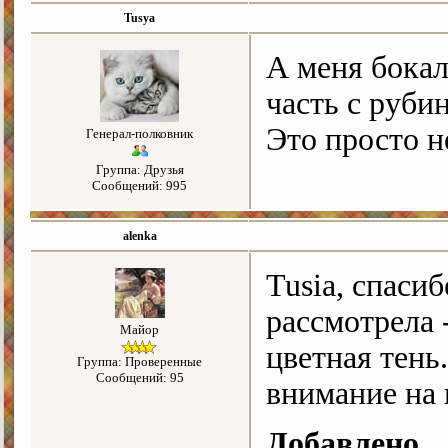
Tusya
А меня бокал
часть с руби
Это просто н
Генерал-полковник
Группа: Друзья
Сообщений: 995
alenka
Tusia, спаси
рассмотрела 
Майор
цветная тень
Группа: Проверенные
Сообщений: 95
внимание на 
Добавлено