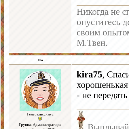
Никогда не с
опуститесь до
своим опыто
М.Твен.
Ola
kira75
, Спас
хорошенькая 
- не передать 
Генералиссимус
Выплывайте
Группа: Администраторы