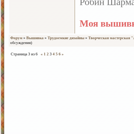
Робин Шарм
Моя вышивк
Форум
»
Вышивка
»
Трудоемкие дизайны
»
Творческая мастерская 
обсуждения)
Страница
3
из
6
«
1
2
3
4
5
6
»