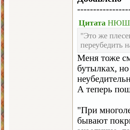
----------------
Цитата
НЮ
"Это же плесен
переубедить на
Меня тоже см
бутылках, но
неубедительн
А теперь пош
"При многоле
бывают покр