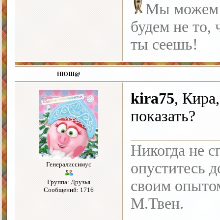
Мы можем с
будем не то, 
ты сеешь!
НЮШ@
kira75
, Кира
показать?
Никогда не с
опуститесь до
Генералиссимус
своим опыто
Группа: Друзья
Сообщений: 1716
М.Твен.