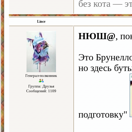
без кота — э
Lince
НЮШ@
, п
Это Брунелло
но здесь бу
Генерал-полковник
Группа: Друзья
Сообщений: 1109
подготовку"