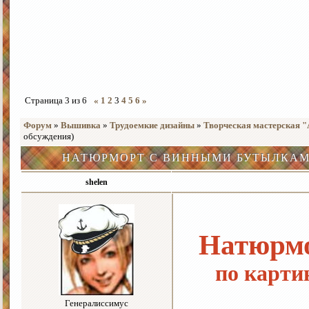
Страница
3
из
6
«
1
2
3
4
5
6
»
Форум
»
Вышивка
»
Трудоемкие дизайны
»
Творческая мастерская 
обсуждения)
НАТЮРМОРТ С ВИННЫМИ БУТЫЛКАМИ
shelen
Натюрмо
по карти
Генералиссимус