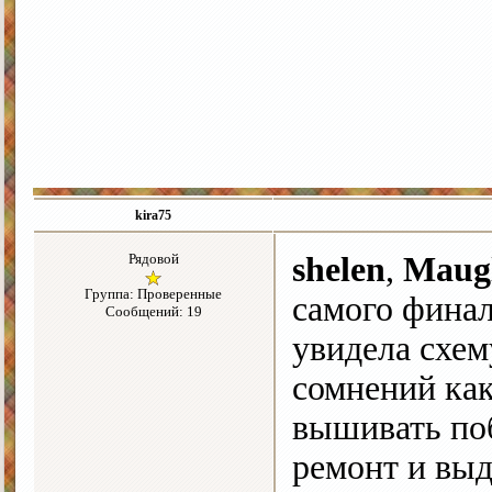
kira75
Рядовой
shelen
,
Maug
Группа: Проверенные
самого финал
Сообщений: 19
увидела схем
сомнений как
вышивать поб
ремонт и выд