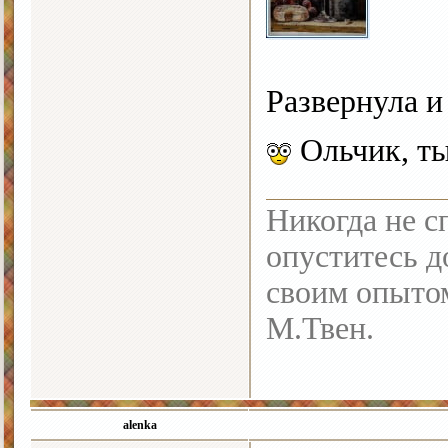
Развернула и
Ольчик, ты
Никогда не с
опуститесь до
своим опыто
М.Твен.
alenka