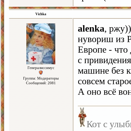
Vichka
alenka
, ржу)
нувориш из Р
Европе - что
с привидения
Генералиссимус
машине без к
Группа: Модераторы
совсем старо
Сообщений: 2081
А оно всё во
Кот с улыб