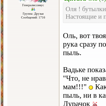
Генералиссимус
Оля ! бутылки 
Группа: Друзья
Настоящие и п
Сообщений: 1716
Оль, вот твоя
рука сразу по
пыль.
Вадьке показа
"Что, не нра
мам!!!"
Как
пыль, ни в к
Дурачок