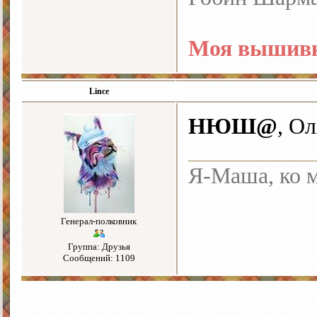
Моя вышивк
Lince
НЮШ@
, О
Я-Маша, ко м
Генерал-полковник
Группа: Друзья
Сообщений: 1109