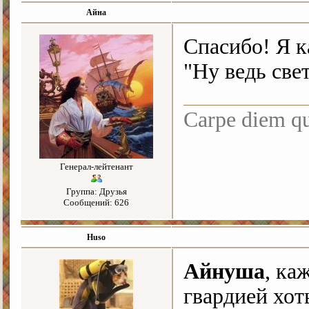
Айна
Спасибо! Я 
"Ну ведь све
Carpe diem q
Генерал-лейтенант
Группа: Друзья
Сообщений: 626
Huso
Айнуша
, ка
гвардией хот