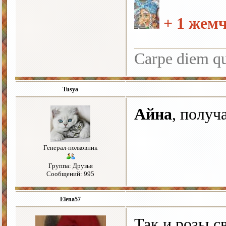
+ 1 жем
Carpe diem q
Tusya
Айна
, получ
Генерал-полковник
Группа: Друзья
Сообщений: 995
Elena57
Так и розы св