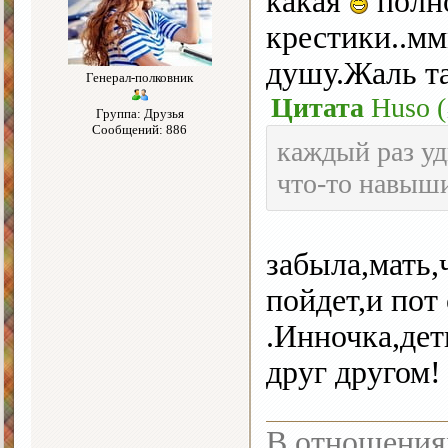
какая
полно
крестики..мм
душу.Жаль т
Генерал-полковник
Цитата
Huso
(
Группа: Друзья
Сообщений: 886
каждый раз уд
что-то навыш
забыла,мать,
пойдет,и пот
.Инночка,дет
друг другом!
В отношения