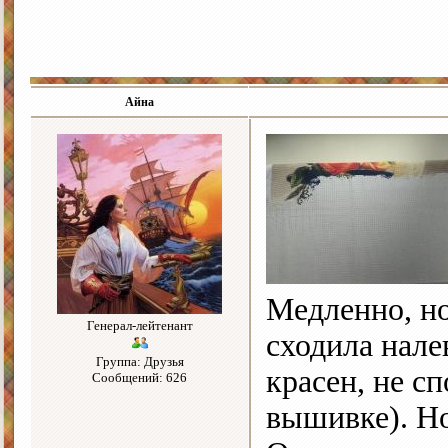
Айна
Медленно, н
Генерал-лейтенант
сходила нале
Группа: Друзья
красен, не с
Сообщений: 626
вышивке). Н