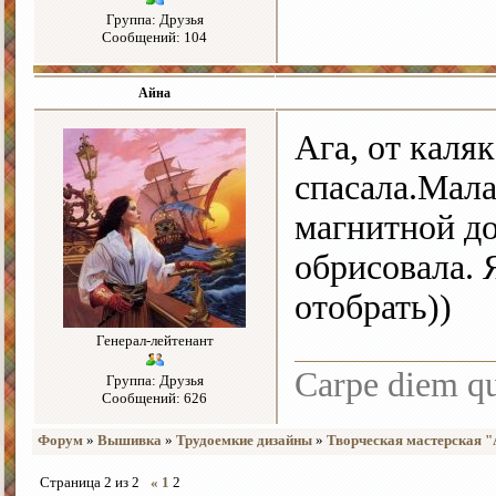
Группа: Друзья
Сообщений: 104
Айна
Ага, от каля
спасала.Мала
магнитной д
обрисовала. 
отобрать))
Генерал-лейтенант
Carpe diem q
Группа: Друзья
Сообщений: 626
Форум
»
Вышивка
»
Трудоемкие дизайны
»
Творческая мастерская 
Страница
2
из
2
«
1
2