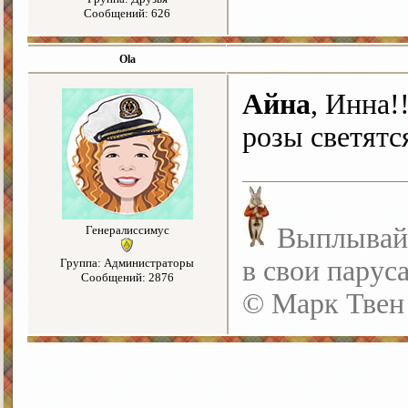
Сообщений: 626
Ola
Айна
, Инна!
розы светятся
Выплывайте
Генералиссимус
в свои парус
Группа: Администраторы
Сообщений: 2876
© Марк Твен