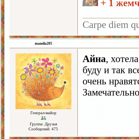
+ 1 жем
Carpe diem q
mamila205
Айна
, хотел
буду и так в
очень нравят
Замечательно
Генерал-майор
Группа: Друзья
Сообщений: 475