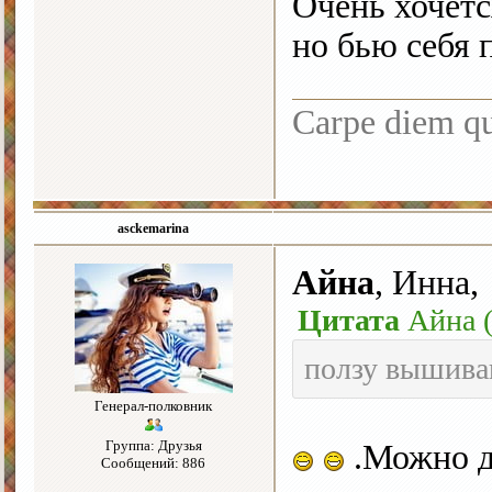
Очень хочетс
но бью себя 
Carpe diem q
asckemarina
Айна
, Инна,
Цитата
Айна
ползу вышива
Генерал-полковник
Группа: Друзья
.Можно д
Сообщений: 886