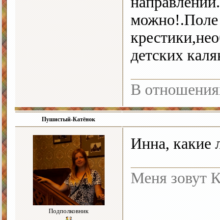
направлении
можно!.Поле
крестики,не
детских кал
В отношения
Пушистый-Катёнок
Инна, какие 
Меня зовут К
Подполковник