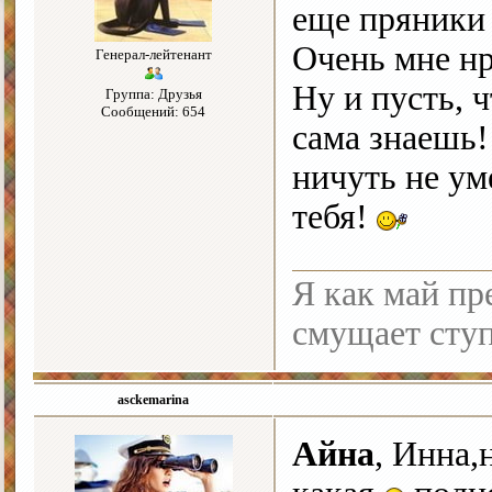
еще пряник
Очень мне нр
Генерал-лейтенант
Ну и пусть, 
Группа: Друзья
Сообщений: 654
сама знаешь!
ничуть не ум
тебя!
Я как май пре
смущает ступ
asckemarina
Айна
, Инна,