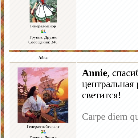
Генерал-майор
Группа: Друзья
Сообщений: 348
Айна
Annie
, спас
центральная 
светится!
Carpe diem q
Генерал-лейтенант
Группа: Друзья