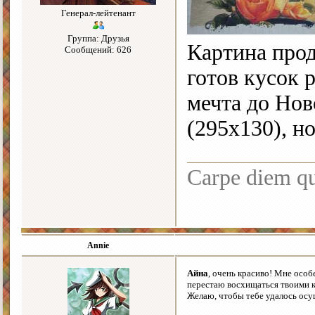
Генерал-лейтенант
Группа: Друзья
Картина прод
Сообщений: 626
готов кусок 
мечта до Нов
(295х130), но
Carpe diem q
Annie
Айна
, очень красиво! Мне особ
перестаю восхищаться твоими 
Желаю, чтобы тебе удалось осу