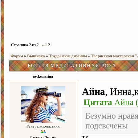
Страница
2
из
2
«
1
2
Форум
»
Вышивка
»
Трудоемкие дизайны
»
Творческая мастерская 
Б055-18 МЕДИТАТИВНАЯ РОЗА
asckemarina
Айна
, Инна,
Цитата
Айна
Безумно нравя
подсвечены
Генерал-полковник
Группа: Друзья