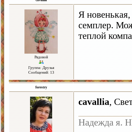
cavallia
Я новенькая,
семплер. Мо
теплой компа
Рядовой
Группа: Друзья
Сообщений: 13
forestry
cavallia
, Све
Надежда я. Н