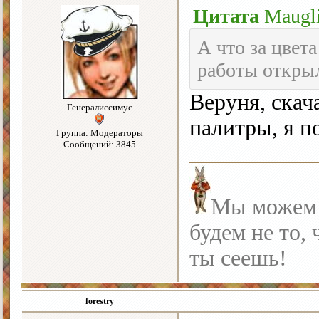
Цитата
Maugl
А что за цвета
работы откр
Веруня, скач
Генералиссимус
палитры, я п
Группа: Модераторы
Сообщений: 3845
Мы можем с
будем не то, 
ты сеешь!
forestry