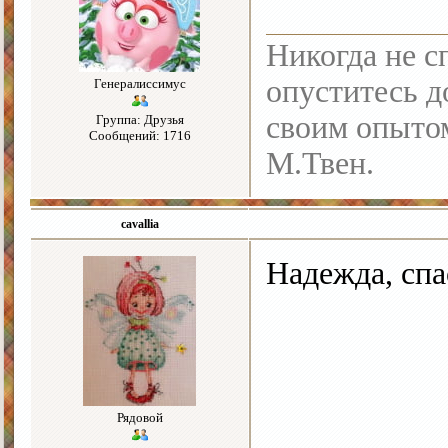
Никогда не с
опуститесь до
Генералиссимус
своим опыто
Группа: Друзья
Сообщений: 1716
М.Твен.
cavallia
Надежда, спа
Рядовой