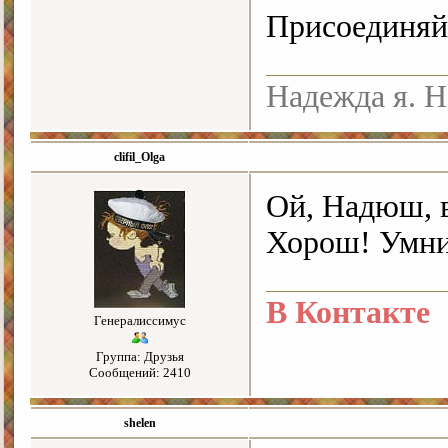
Присоединяйт
Надежда я. Н
clifil_Olga
Ой, Надюш, в
Хорош! Умни
В Контакте
Генералиссимус
Группа: Друзья
Сообщений: 2410
shelen