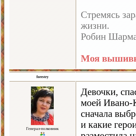
Стремясь зар
жизни.
Робин Шарм
Моя вышивк
forestry
Девочки, спа
моей Ивано-К
сначала выбр
и какие геро
Генерал-полковник
разместила на