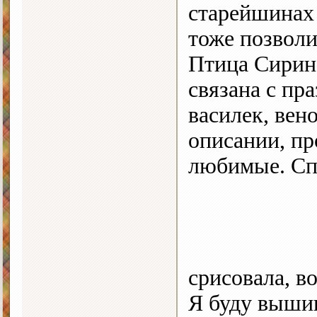
старейшинах 
тоже позвол
Птица Сирин,
связана с пр
василек, вен
описании, пр
любимые. Спр
срисовала, в
Я буду вышив