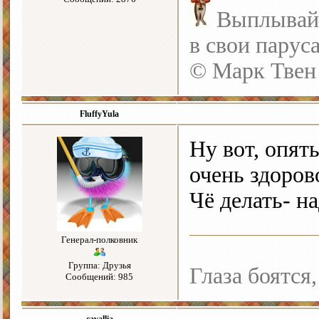
Выплывайте
в свои парус
© Марк Твен
FluffyYula
Ну вот, опят
очень здоров
Чё делать- н
Генерал-полковник
Группа: Друзья
Глаза боятся,
Сообщений: 985