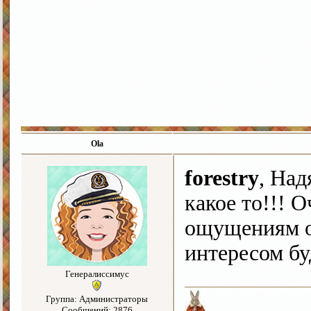
Ola
forestry
, Над
какое то!!! 
ощущениям о
интересом бу
Генералиссимус
Группа: Администраторы
Сообщений: 2876