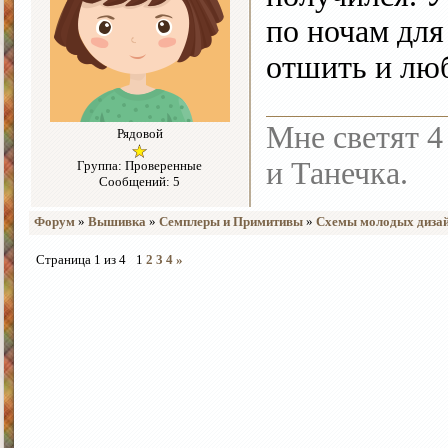
по ночам для
отшить и люб
Мне светят 4
Рядовой
и Танечка.
Группа: Проверенные
Сообщений: 5
Форум
»
Вышивка
»
Семплеры и Примитивы
»
Схемы молодых дизай
Страница
1
из
4
1
2
3
4
»