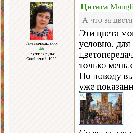
Цитата
Maugl
А что за цвета
Эти цвета мо
условно, для
Генерал-полковник
цветопередач
Группа: Друзья
Сообщений: 1029
только мешает
По поводу вы
уже показан
Сначала зак