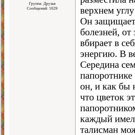
Группа: Друзья
верхнем углу
Сообщений: 1029
Он защищает
болезней, от 
вбирает в се
энергию. В в
Середина сем
папоротнике 
он, и как бы 
что цветок э
папоротнико
каждый имел 
талисман мож