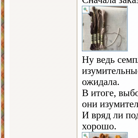
Ну ведь семп
изумительные
ожидала.
В итоге, выб
они изумите
И вряд ли по
хорошо.