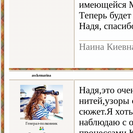
имеющейся М
Теперь буде
Надя, спасиб
Наина Киевн
asckemarina
Надя,это оче
нитей,узоры 
сюжет.Я хот
наблюдаю с 
Генерал-полковник
процессами.К