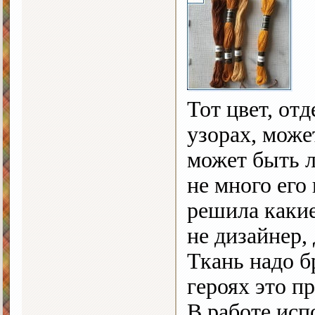
Тот цвет, от
узорах, може
может быть л
не много его
решила какие
не дизайнер, 
Ткань надо б
героях это п
В работе исп