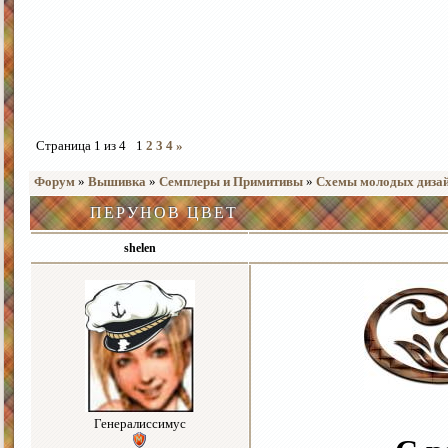
Страница
1
из
4
1
2
3
4
»
Форум
»
Вышивка
»
Семплеры и Примитивы
»
Схемы молодых дизай
ПЕРУНОВ ЦВЕТ
shelen
Генералиссимус