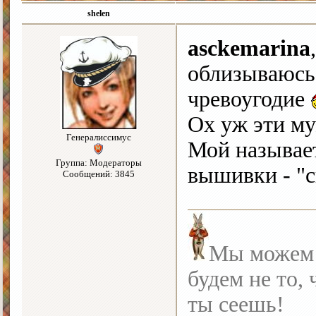
shelen
asckemarina
облизываюсь,
чревоугодие
Ох уж эти 
Генералиссимус
Мой называет
Группа: Модераторы
вышивки - "
Сообщений: 3845
Мы можем с
будем не то, 
ты сеешь!