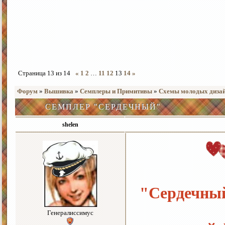
Страница
13
из
14
«
1
2
…
11
12
13
14
»
Форум
»
Вышивка
»
Семплеры и Примитивы
»
Схемы молодых дизай
СЕМПЛЕР "СЕРДЕЧНЫЙ"
shelen
"Сердечный
Генералиссимус