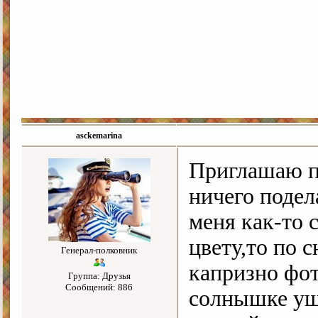
asckemarina
Приглашаю п
ничего подел
меня как-то 
цвету,то по 
Генерал-полковник
капризно фот
Группа: Друзья
Сообщений: 886
солнышке уше