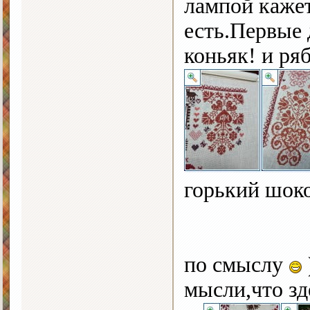
лампой каже
есть.Первые 
коньяк! и ряб
горький шоко
по смыслу
мысли,что зд