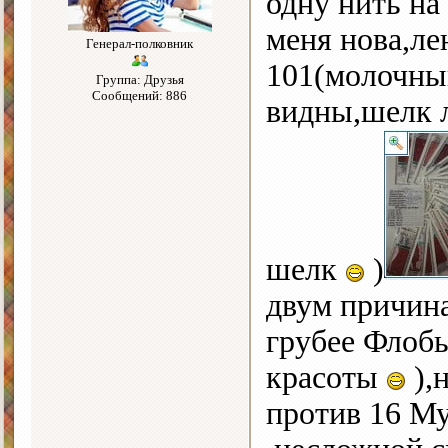
одну нить на
меня нова,ле
Генерал-полковник
101(молочны
Группа: Друзья
Сообщений: 886
видны,шелк л
шелк
)
двум причин
грубее Флобы
красоты
),
против 16 М