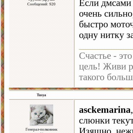
Если дмсами 
Сообщений: 920
очень сильно,
быстро моточ
одну нитку з
Счастье - это
цель! Живи р
такого больш
Tusya
asckemarina
слюнки теку
Изящно, неж
Генерал-полковник