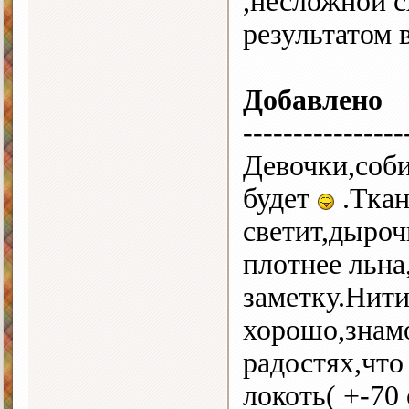
,несложной 
результатом 
Добавлено
----------------
Девочки,соби
будет
.Ткан
светит,дыроч
плотнее льна
заметку.Нит
хорошо,знамо
радостях,что
локоть( +-70