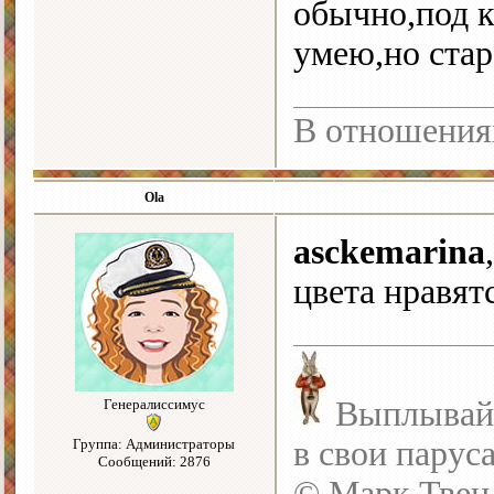
обычно,под к
умею,но стар
В отношения
Ola
asckemarina
цвета нравят
Выплывайте
Генералиссимус
в свои парус
Группа: Администраторы
Сообщений: 2876
© Марк Твен