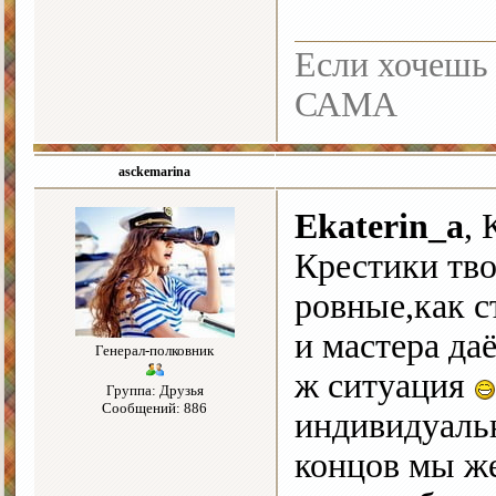
Если хочешь 
САМА
asckemarina
Ekaterin_a
, 
Крестики тво
ровные,как с
и мастера да
Генерал-полковник
ж ситуация
Группа: Друзья
Сообщений: 886
индивидуаль
концов мы же