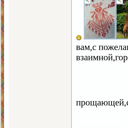
вам,с пожел
взаимной,го
прощающей,с