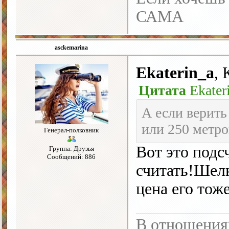
САМА
asckemarina
Ekaterin_a
, 
Цитата
Ekater
А если верить
или 250 метр
Генерал-полковник
Вот это подс
Группа: Друзья
Сообщений: 886
считать!Шел
цена его тож
В отношения