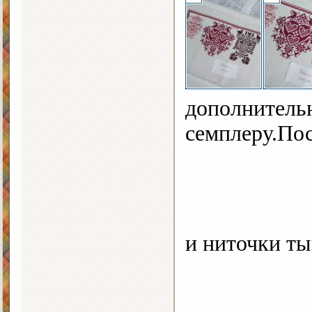
дополнитель
семплеру.Пос
и ниточки т