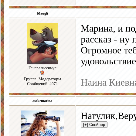
Maugli
Марина, и по
рассказ - ну
Огромное теб
удовольстви
Генералиссимус
Группа: Модераторы
Наина Киевн
Сообщений: 4071
asckemarina
Натулик,Вер