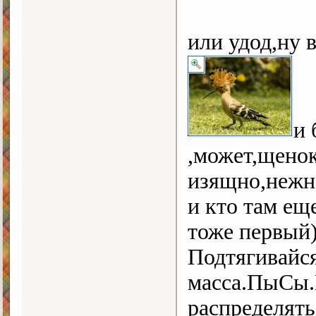
или удод,ну 
и 
,может,щено
изящно,нежн
и кто там ещ
тоже первый
Подтягивайся
масса.ПыСы.
распределять