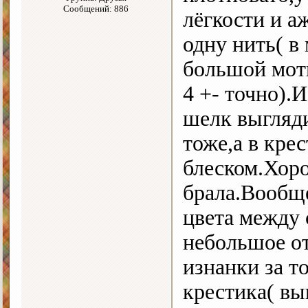
Сообщений: 886
лёгкости и а
одну нить( в 
большой моти
4 +- точно).
шелк выгляди
тоже,а в кре
блеском.Хоро
брала.Вообще
цвета между 
небольшое от
изнанки за т
крестика( вы