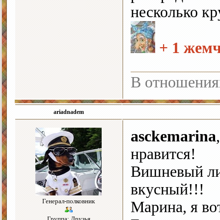
несколько кр
+ 1 жем
В отношения
ariadnadem
asckemarina
нравится!
Вишневый ли
вкусный!!!
Генерал-полковник
Марина, я во
Группа: Друзья