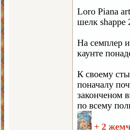
Loro Piana a
шелк shappe 
На семплер и
каунте понад
К своему сты
поначалу поч
законченом в
по всему пол
+ 2 жем