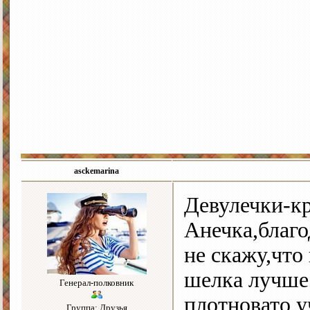
asckemarina
Девулечки-к
Анечка,благо
не скажу,что
шелка лучше.
Генерал-полковник
плотновато,у
Группа: Друзья