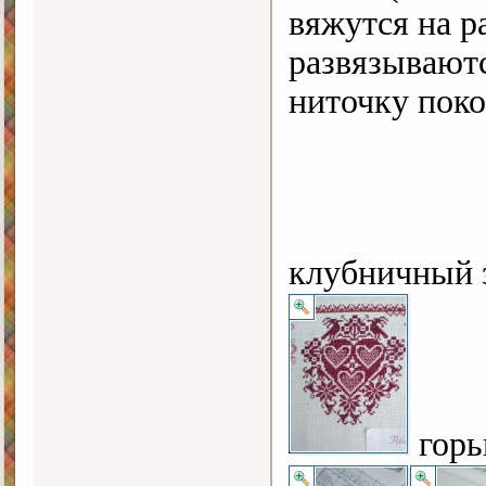
вяжутся на ра
развязываютс
ниточку поко
клубничный
горь