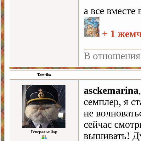
а все вместе
+ 1 жем
В отношения
Tamriko
asckemarina
семплер, я с
не волновать
сейчас смотр
Генерал-майор
вышивать! Д