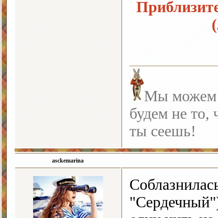
Приблизите
Мы можем с
будем не то, 
ты сеешь!
asckemarina
Соблазнилась
"Сердечный"