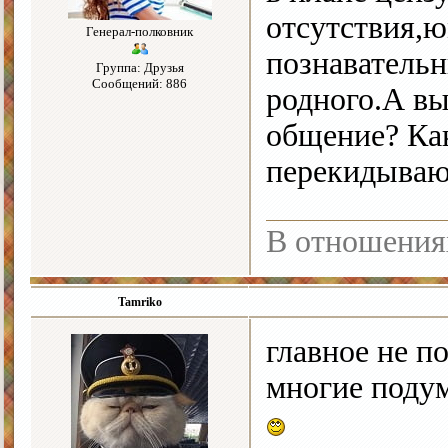
отсутствия,
Генерал-полковник
познавательн
Группа: Друзья
Сообщений: 886
родного.А в
общение? Ка
перекидываю
В отношения
Tamriko
главное не п
многие поду