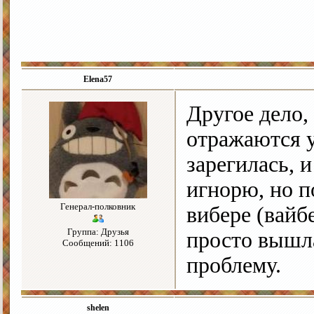
Elena57
Другое дело,
отражаются у
зарегилась, 
игнорю, но по
Генерал-полковник
вибере (вайб
Группа: Друзья
просто вышла
Сообщений: 1106
проблему.
shelen