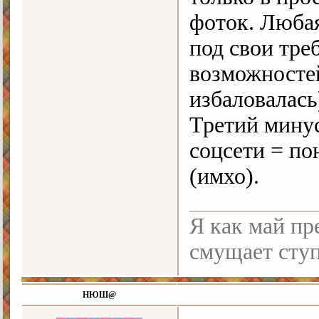
фоток. Любая
под свои тре
возможностей
избаловалась
Третий минус
соцсети = по
(имхо).
Я как май пре
смущает ступ
НЮШ@