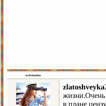
asckemarina
zlatoshveyka
жизни.Очень
в плане ценз