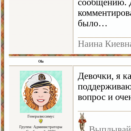
сообщению. 
комментирова
было…
Наина Киевн
Ola
Девочки, я к
поддерживаю
вопрос и оче
Генералиссимус
Выплывайте
Группа: Администраторы