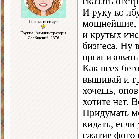
сказать отстр
И руку ко лб
мощнейшие, 
Генералиссимус
и крутых инс
Группа: Администраторы
Сообщений: 2876
бизнеса. Ну в
организоват
Как всех бег
вышивай и тр
хочешь, опов
хотите нет. 
Придумать мо
кидать, если
сжатие фото 