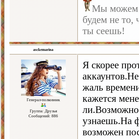
Мы можем с
будем не то, 
ты сеешь!
asckemarina
Я скорее про
аккаунтов.Не
жаль времени
кажется мен
Генерал-полковник
ли.Возможно,
Группа: Друзья
Сообщений: 886
узнаешь.На ф
возможен пос