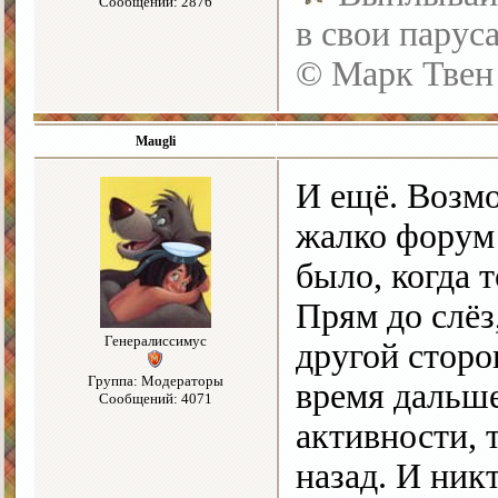
Сообщений: 2876
в свои парус
© Марк Твен
Maugli
И ещё. Возмо
жалко фору
было, когда 
Прям до слёз
Генералиссимус
другой сторо
Группа: Модераторы
время дальше
Сообщений: 4071
активности, 
назад. И ник