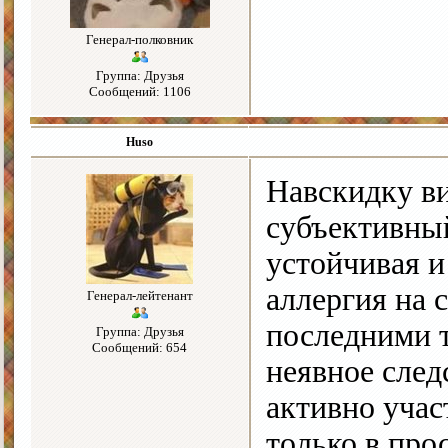
Генерал-полковник
Группа: Друзья
Сообщений: 1106
Huso
Навскидку 
субъективный
устойчивая 
аллергия на с
Генерал-лейтенант
последними т
Группа: Друзья
Сообщений: 654
неявное следс
активно учас
только в про