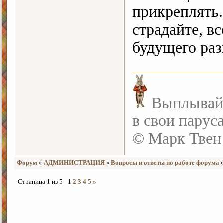
прикреплять.
страдайте, в
будущего раз
Выплывайте
в свои парус
© Марк Твен
Форум
»
АДМИНИСТРАЦИЯ
»
Вопросы и ответы по работе форума
Страница
1
из
5
1
2
3
4
5
»