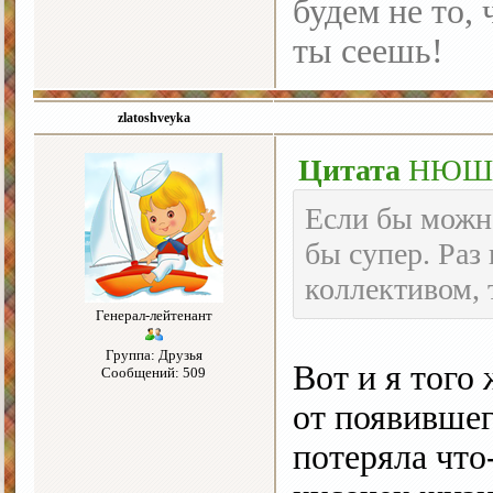
будем не то, 
ты сеешь!
zlatoshveyka
Цитата
НЮ
Если бы можно
бы супер. Раз 
коллективом, 
Генерал-лейтенант
Группа: Друзья
Вот и я того 
Сообщений: 509
от появившег
потеряла что