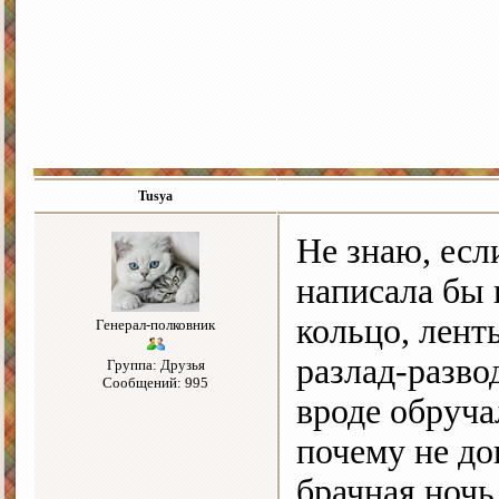
Tusya
Не знаю, есл
написала бы 
кольцо, лент
Генерал-полковник
разлад-разво
Группа: Друзья
Сообщений: 995
вроде обруча
почему не до
брачная ночь