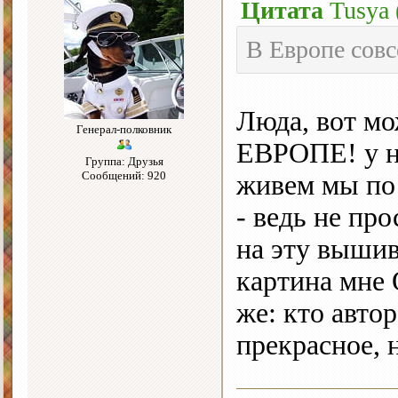
Цитата
Tusya
В Европе совс
Люда, вот м
Генерал-полковник
ЕВРОПЕ! у на
Группа: Друзья
Сообщений: 920
живем мы по 
- ведь не про
на эту выши
картина мне
же: кто авто
прекрасное, 