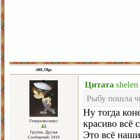
clifil_Olga
Цитата
shelen
Рыбу пошла ч
Ну тогда ко
красиво всё 
Генералиссимус
Это всё наши
Группа: Друзья
Сообщений: 2410