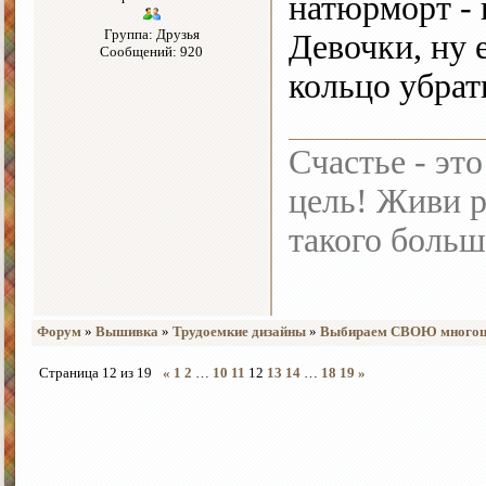
натюрморт - 
Группа: Друзья
Девочки, ну 
Сообщений: 920
кольцо убра
Счастье - это
цель! Живи р
такого больш
Форум
»
Вышивка
»
Трудоемкие дизайны
»
Выбираем СВОЮ многоц
Страница
12
из
19
«
1
2
…
10
11
12
13
14
…
18
19
»