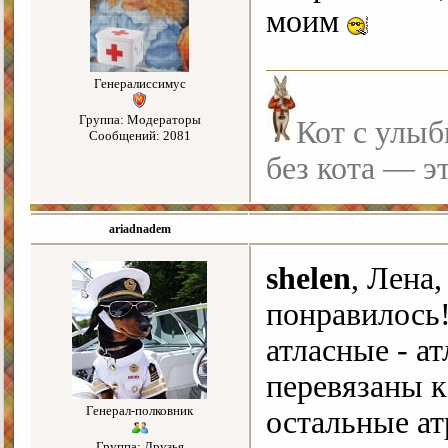
моим
Генералиссимус
Группа: Модераторы
Кот с улыб
Сообщений: 2081
без кота — э
ariadnadem
shelen
, Лена,
понравилось!
атласные - а
перевязаны к
Генерал-полковник
остальные а
Группа: Друзья