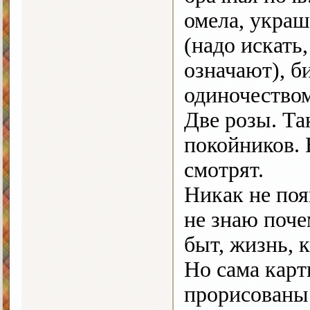
омела, украш
(надо искать
означают), б
одиночеством
Две розы. Так
покойников. 
смотрят.
Никак не поя
не знаю поче
быт, жизнь, 
Но сама карт
прорисованы 