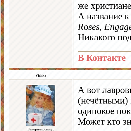
же христиане
А название к
Roses, Engage
Никакого под
В Контакте
Vichka
А вот лавров
(нечётными) 
одинокое по
Может кто з
Генералиссимус