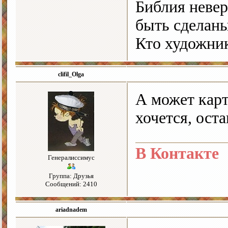
Библия невер
быть сделан
Кто художни
clifil_Olga
А может карт
хочется, ост
В Контакте
Генералиссимус
Группа: Друзья
Сообщений: 2410
ariadnadem