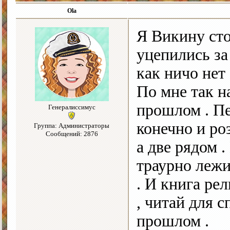
Ola
Я Викину сто
уцепились за
как ничо нет 
По мне так н
прошлом . Пе
Генералиссимус
конечно и роз
Группа: Администраторы
Сообщений: 2876
а две рядом .
траурно лежи
. И книга рел
, читай для 
прошлом .