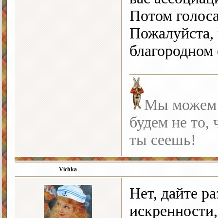
Потом голоса
Пожалуйста, 
благородном 
Мы можем с
будем не то, 
ты сеешь!
Vichka
Нет, дайте р
искренности,