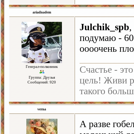
ariadnadem
Julchik_spb
,
подумаю - 60
оооочень пло
Генерал-полковник
Счастье - это
Группа: Друзья
цель! Живи р
Сообщений: 920
такого больш
verna
А разве гобе