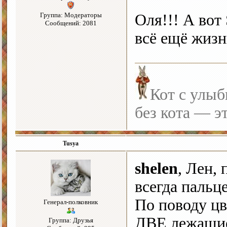
Группа: Модераторы
Оля!!! А вот 
Сообщений: 2081
всё ещё жиз
Кот с улыб
без кота — э
Tusya
shelen
, Лен,
всегда пальц
По поводу цв
Генерал-полковник
ДВЕ лежащие 
Группа: Друзья