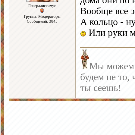
дома они по 
Генералиссимус
Вообще все э
Группа: Модераторы
А кольцо - н
Сообщений: 3845
Или руки 
Мы можем с
будем не то, 
ты сеешь!