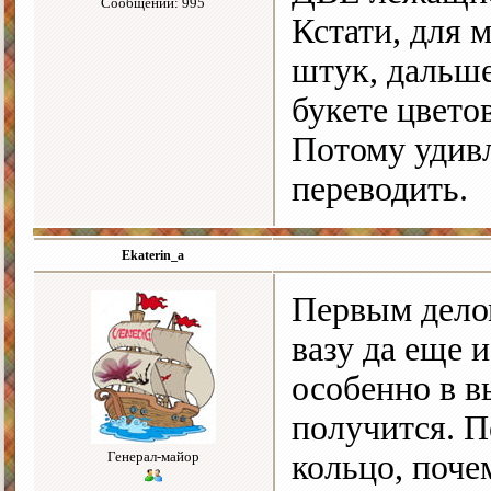
Сообщений: 995
Кстати, для 
штук, дальше
букете цвето
Потому удивл
переводить.
Ekaterin_a
Первым дело
вазу да еще 
особенно в в
получится. П
Генерал-майор
кольцо, поче