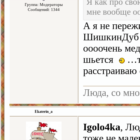
Я как про сво
Группа: Модераторы
мне вообще оо
Сообщений: 1344
А я не пере
ШишкинДуб от
оооочень мед
шьется
…та
расстраиваю
Люда, со мно
Ekaterin_a
Igolo4ka
, Лю
тоже не мале