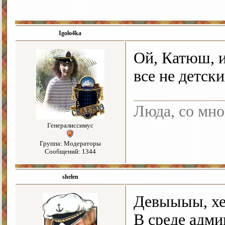
Igolo4ka
Ой, Катюш, и 
все не детск
Люда, со мно
Генералиссимус
Группа: Модераторы
Сообщений: 1344
shelen
Девыыыы, хе
В среде адми