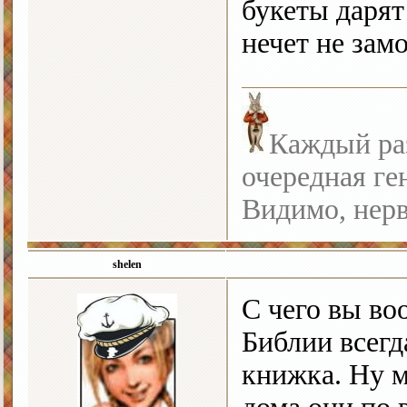
букеты дарят
нечет не за
Каждый раз
очередная ге
Видимо, нерв
shelen
С чего вы во
Библии всегд
книжка. Ну м