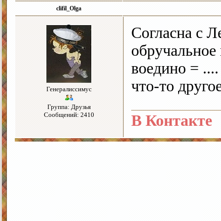
clifil_Olga
Согласна с Л
обручальное
воедино = ...
что-то друго
Генералиссимус
Группа: Друзья
Сообщений: 2410
В Контакте