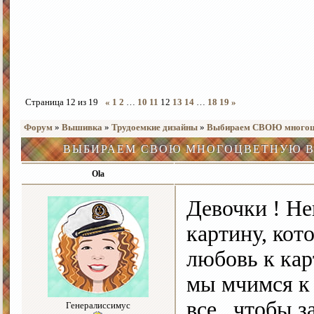
Страница
12
из
19
«
1
2
…
10
11
12
13
14
…
18
19
»
Форум
»
Вышивка
»
Трудоемкие дизайны
»
Выбираем СВОЮ многоц
ВЫБИРАЕМ СВОЮ МНОГОЦВЕТНУЮ 
Ola
Девочки ! Н
картину, кот
любовь к кар
мы мчимся к 
все , чтобы з
Генералиссимус