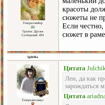
маленький до
красоты долж
сюжеты не п
Генерал-майор
Если честно,
Группа: Друзья
сюжет в раме
Сообщений: 404
Igolo4ka
Цитата
Julchi
Лен, да как п
зарождаться м
Цитата
ariad
Генералиссимус