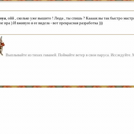
sya
, ойй , сколько уже вышито ! Люда , ты спишь ? Каааак вы так быстро мастр
е нра ) И вживую я ее видела - вот прекрасная разработка )))
Выплывайте из тихих гаваней. Поймайте ветер в свои паруса. Исследуйте.