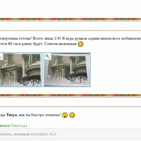
твертинка готова! Всего лишь 1/4! Я ведь думала одним махом всех побивахом!
чти 60 см в длину будет. Совсем маленькая
юда
Tusya
, как ты быстро чешешь!
итата
Tusya
(
)
Боялась, маленькая получится. Ага!