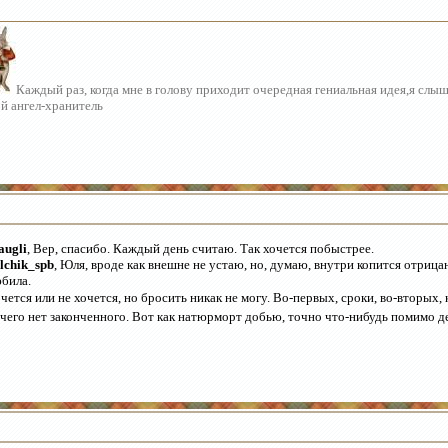
Каждый раз, когда мне в голову приходит очередная гениальная идея,я слы
й ангел-хранитель
ugli
, Вер, спасибо. Каждый день считаю. Так хочется побыстрее.
lchik_spb
, Юля, вроде как внешне не устаю, но, думаю, внутри копится отрицан
била.
чется или не хочется, но бросить никак не могу. Во-первых, сроки, во-вторых,
чего нет законченного. Вот как натюрморт добью, точно что-нибудь помимо де