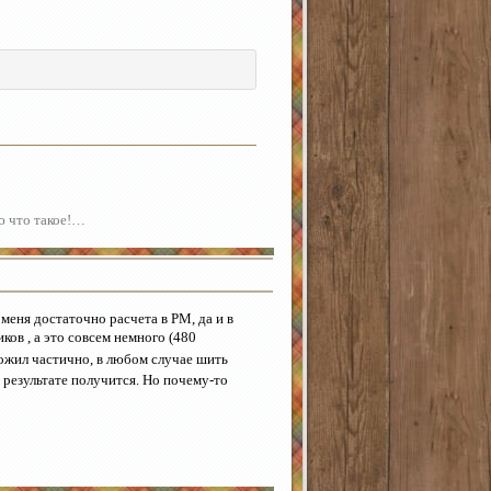
аю что такое!…
 меня достаточно расчета в РМ, да и в
иков , а это совсем немного (480
ожил частично, в любом случае шить
в результате получится. Но почему-то