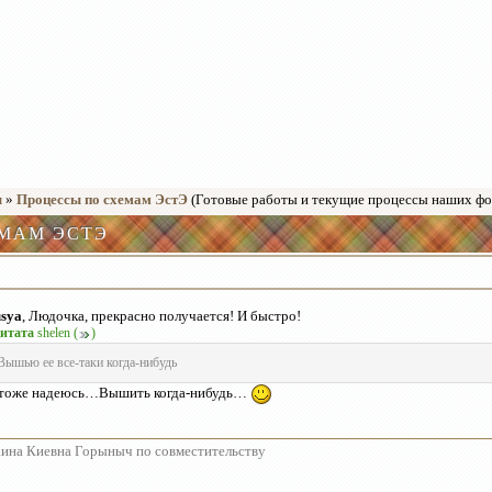
ы
»
Процессы по схемам ЭстЭ
(Готовые работы и текущие процессы наших ф
МАМ ЭСТЭ
sya
, Людочка, прекрасно получается! И быстро!
итата
shelen
(
)
Вышью ее все-таки когда-нибудь
тоже надеюсь…Вышить когда-нибудь…
ина Киевна Горыныч по совместительству