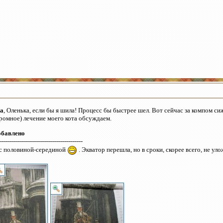
a
, Оленька, если бы я шила! Процесс бы быстрее шел. Вот сейчас за компом с
ромное) лечение моего кота обсуждаем.
обавлено
------------------------------------------
с половиной-серединой
. Экватор перешла, но в сроки, скорее всего, не уло