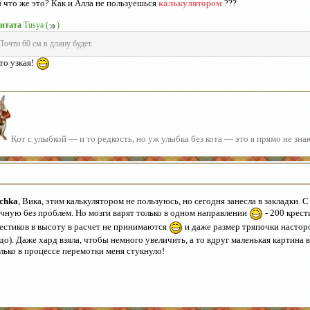
 что же это? Как и Алла не пользуешься
калькулятором
???
итата
Tusya
(
)
Почти 60 см в длину будет.
то узкая!
Кот с улыбкой — и то редкость, но уж улыбка без кота — это я прямо не зн
chka
, Вика, этим калькулятором не пользуюсь, но сегодня занесла в закладки. С
чную без проблем. Но мозги варят только в одном направлении
- 200 крест
естиков в высоту в расчет не принимаются
и даже размер тряпочки настор
до). Даже хард взяла, чтобы немного увеличить, а то вдруг маленькая картина 
лько в процессе перемотки меня стукнуло!