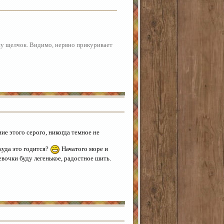
шу щелчок. Видимо, нервно прикуривает
ие этого серого, никогда темное не
 куда это годится?
Начатого море и
вочки буду легенькое, радостное шить.