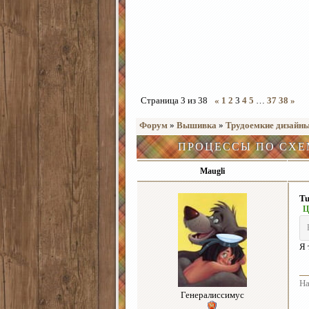
Страница
3
из
38
«
1
2
3
4
5
…
37
38
»
Форум
»
Вышивка
»
Трудоемкие дизайн
ПРОЦЕССЫ ПО СХЕ
Maugli
Tu
Ц
Я 
На
Генералиссимус