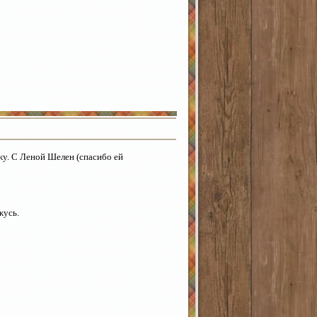
ижу. С Леной Шелен (спасибо ей
жусь.