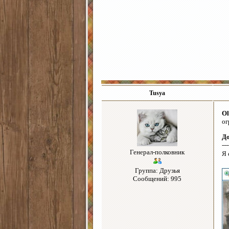
Tusya
Ol
ог
Д
---
Генерал-полковник
Я 
Группа: Друзья
Сообщений: 995