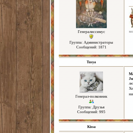
мо
Генералиссимус
Группа: Администраторы
Сообщений: 1871
Tusya
Ma
Ju
лю
Хо
ни
Генерал-полковник
Группа: Друзья
Сообщений: 995
Kissa