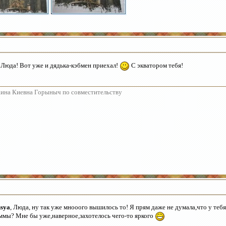
 Люда! Вот уже и дядька-кэбмен приехал!
С экватором тебя!
ина Киевна Горыныч по совместительству
sya
, Люда, ну так уже мнооого вышилось то! Я прям даже не думала,что у тебя
ммы? Мне бы уже,наверное,захотелось чего-то яркого