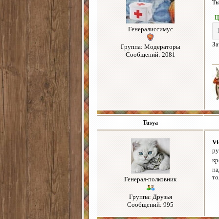
Ты
Ц
Генералиссимус
За
Группа: Модераторы
Сообщений: 2081
Tusya
Vi
ру
кр
на
то
Генерал-полковник
Группа: Друзья
Сообщений: 995