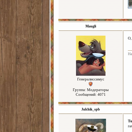
Maugli
О,
На
Генералиссимус
Группа: Модераторы
Сообщений: 4071
Julchik_spb
Tu
га