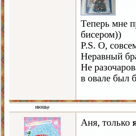
Теперь мне п
бисером))
P.S. О, совс
Неравный бр
Не разочарова
в овале был 
НЮШ@
Аня, только