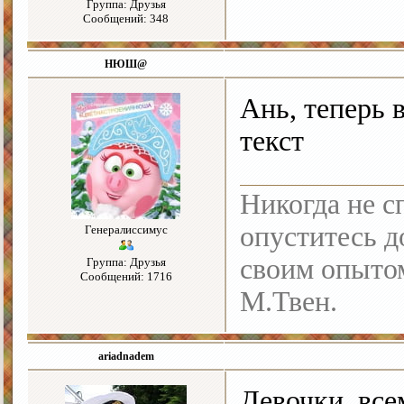
Группа: Друзья
Сообщений: 348
НЮШ@
Ань, теперь
текст
Никогда не с
опуститесь до
Генералиссимус
своим опыто
Группа: Друзья
Сообщений: 1716
М.Твен.
ariadnadem
Девочки, все