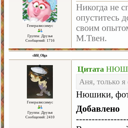
Никогда не с
опуститесь до
своим опыто
Генералиссимус
М.Твен.
Группа: Друзья
Сообщений: 1716
clifil_Olga
Цитата
НЮ
Аня, только я
Нюшики, фот
Генералиссимус
Добавлено
Группа: Друзья
----------------
Сообщений: 2410