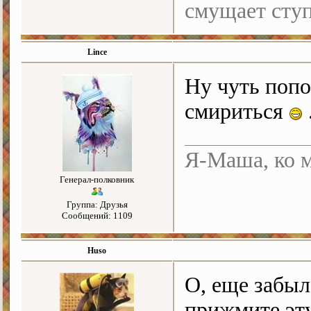
смущает ступ
Lince
Ну чуть попо
смириться
Я-Маша, ко м
Генерал-полковник
Группа: Друзья
Сообщений: 1109
Huso
О, еще забыл
прижмите эту