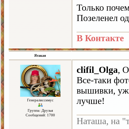
Только поче
Позеленел од
В Контакте
Ятакая
clifil_Olga
, 
Все-таки фот
вышивки, уже
лучше!
Генералиссимус
Группа: Друзья
Сообщений: 1700
Наташа, на "