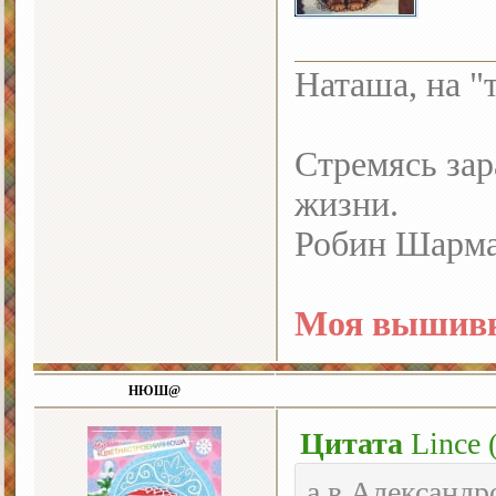
Наташа, на "
Стремясь зар
жизни.
Робин Шарм
Моя вышивк
НЮШ@
Цитата
Lince
а в Александр