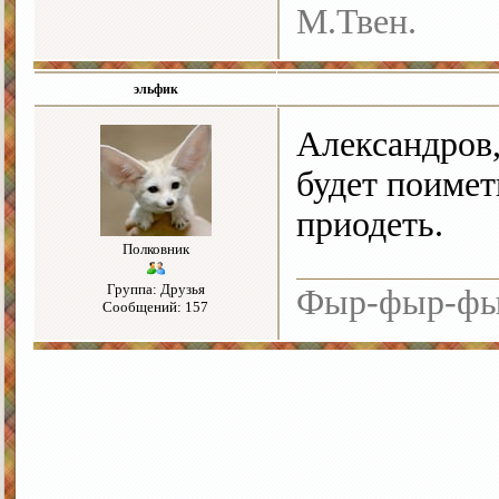
М.Твен.
эльфик
Александров,
будет поимет
приодеть.
Полковник
Группа: Друзья
Фыр-фыр-ф
Сообщений: 157