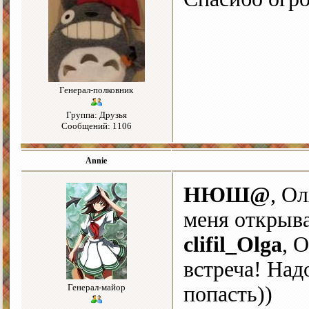
Генерал-полковник
Группа: Друзья
Сообщений: 1106
Annie
НЮШ@
, О
меня открыва
clifil_Olga
, 
встреча! Над
Генерал-майор
попасть))