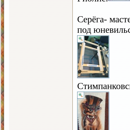
Серёга- маст
под юневиль
Стимпанковс