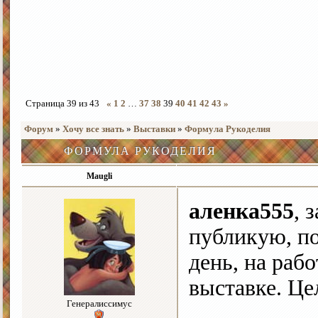
Страница
39
из
43
«
1
2
…
37
38
39
40
41
42
43
»
Форум
»
Хочу все знать
»
Выставки
»
Формула Рукоделия
ФОРМУЛА РУКОДЕЛИЯ
Maugli
аленка555
, 
публикую, по
день, на раб
выставке. Це
Генералиссимус