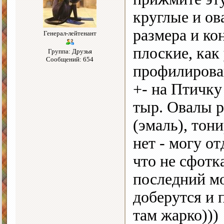
круглые и ов
размера и ко
Генерал-лейтенант
плоские, ка
Группа: Друзья
Сообщений: 654
профилирова
+- на Птичку
тыр. Овалы р
(эмаль), тон
нет - могу о
что не сфотк
последний мо
доберутся и 
там жарко)))