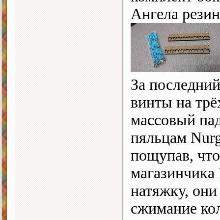
Ангела резин
За последний
винты на трё
массовый пад
пяльцам Nurg
пощупав, чт
магазинчика 
натяжку, они
сжимание кол