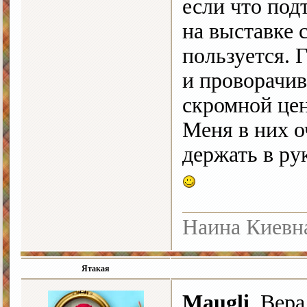
если что под
на выставке 
пользуется. Г
и проворачив
скромной цен
Меня в них о
держать в ру
Наина Киевн
Ятакая
Maugli
, Вера