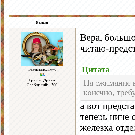
Ятакая
Вера, большо
читаю-предс
Цитата
Генералиссимус
Группа: Друзья
На сжимание к
Сообщений: 1700
конечно, треб
а вот предст
теперь ниче 
железка отде