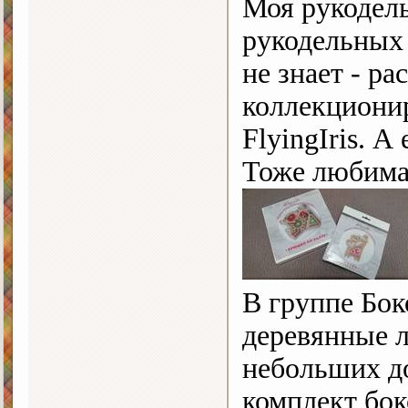
Моя рукодель
рукодельных
не знает - ра
коллекцион
FlyingIris. А
Тоже любима
В группе Бок
деревянные 
небольших д
комплект бок