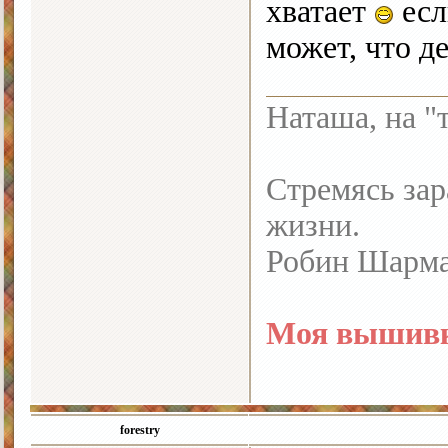
хватает
есл
может, что д
Наташа, на "
Стремясь зар
жизни.
Робин Шарм
Моя вышивк
forestry