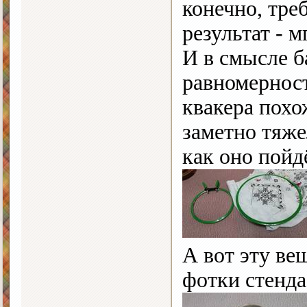
конечно, тре
результат - 
И в смысле б
равномерност
квакера похо
заметно тяже
как оно пойд
А вот эту ве
фотки стенда