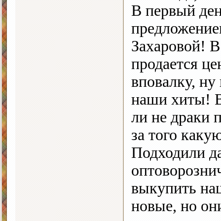
В первый де
предложение
Захаровой! В
продается це
вповалку, ну
наши хиты! В
ли не драки 
за того каку
Подходили д
оптоворозни
выкупить наш
новые, но он