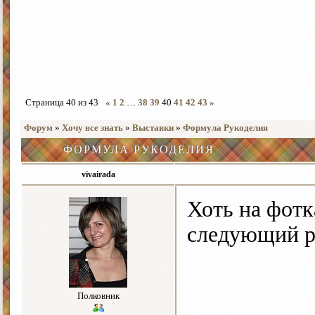
Страница
40
из
43
«
1
2
…
38
39
40
41
42
43
»
Форум
»
Хочу все знать
»
Выставки
»
Формула Рукоделия
ФОРМУЛА РУКОДЕЛИЯ
vivairada
Хоть на фотк
следующий ра
Полковник