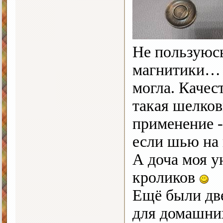
Не пользуюсь
магнитики… Н
могла. Качес
такая шелко
применение -
если шью на 
А доча моя у
кроликов
Ещё были дв
для домашних