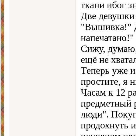
ткани ибог з
Две девушки
"Вышивка!" Д
напечатано!"
Сижу, думаю,
ещё не хвата
Теперь уже и
простите, я 
Часам к 12 р
предметный р
люди". Покуп
продохнуть и