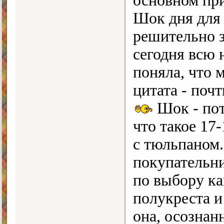
основном при
Шок дня для
решительно з
сегодня всю н
поняла, что 
цитата - поч
Шок - пот
что такое 17
с тюльпаном
покупательни
по выбору ка
полукреста и
она, осознан