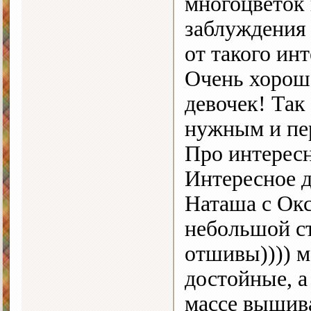
многоцветок 
заблуждения 
от такого инт
Очень хорош
девочек! Так
нужным и пе
Про интересн
Интересное д
Наташа с Ок
небольшой ст
отшивы)))) м
достойные, а
массе вышив