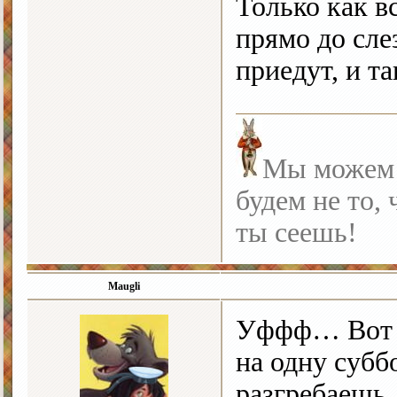
Только как в
прямо до сле
приедут, и т
Мы можем с
будем не то, 
ты сеешь!
Maugli
Уффф… Вот о
на одну субб
разгребаеш