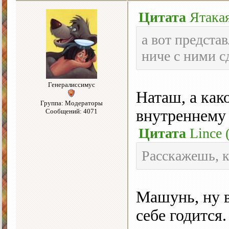
Цитата
Ятака
а вот предста
ниче с ними с
Генералиссимус
Наташ, а как
Группа: Модераторы
внутреннему 
Сообщений: 4071
Цитата
Lince
Расскажешь, к
Машунь, ну в
себе годится.