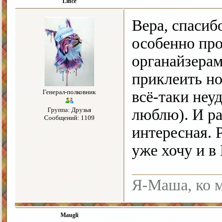
Lince
Вера, спасиб
особенно про
органайзерам
приклеить но
Генерал-полковник
всё-таки неу
Группа: Друзья
люблю). И р
Сообщений: 1109
интересная. 
уже хочу и в
Я-Маша, ко м
Maugli