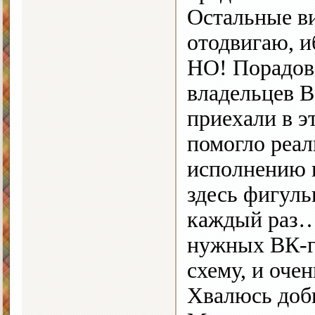
Остальные ви
отодвигаю, и
НО! Порадова
владельцев В
приехали в э
помогло реа
исполнению 
здесь фигуль
каждый раз…
нужных ВК-г
схему, и оче
Хвалюсь до