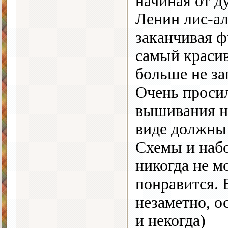
начиная от д
Ленин лис-а
заканчивая ф
самый красив
больше не за
Очень проси
вышивания на
виде должны 
Схемы и наб
никогда не мо
понравится. 
незаметно, о
и некогда)