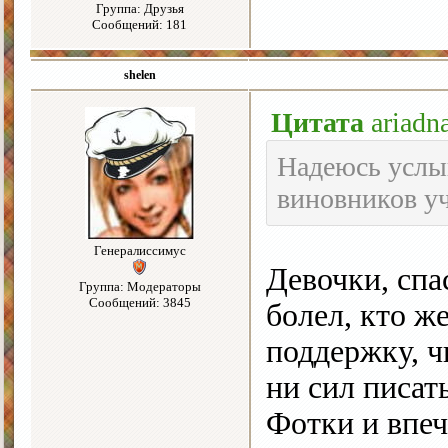
Группа: Друзья
Сообщений: 181
shelen
Цитата
ariad
Надеюсь услы
виновников у
Генералиссимус
Девочки, спас
Группа: Модераторы
Сообщений: 3845
болел, кто ж
поддержку, ч
ни сил писат
Фотки и впеча