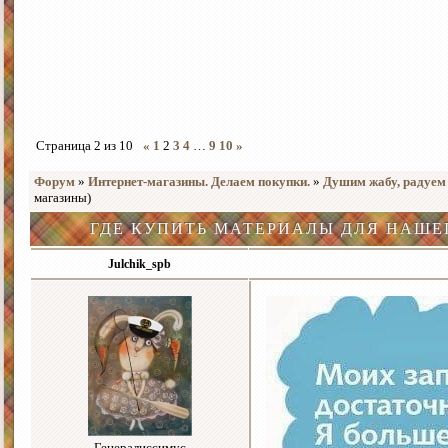
Страница
2
из
10
«
1
2
3
4
…
9
10
»
Форум
»
Интернет-магазины. Делаем покупки.
»
Душим жабу, радуем
магазины)
ГДЕ КУПИТЬ МАТЕРИАЛЫ ДЛЯ НАШЕ
Julchik_spb
Генералиссимус