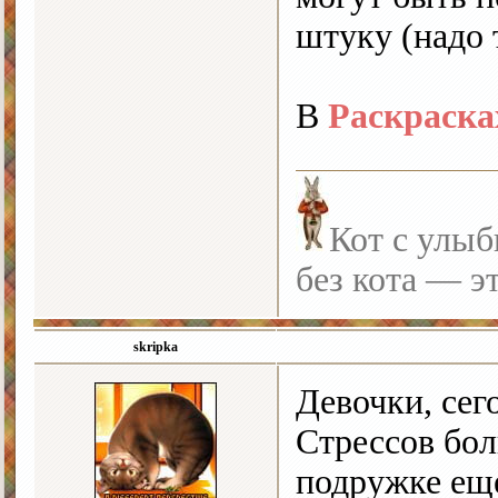
штуку (надо т
В
Раскраска
Кот с улыб
без кота — э
skripka
Девочки, сег
Стрессов боль
подружке еще 