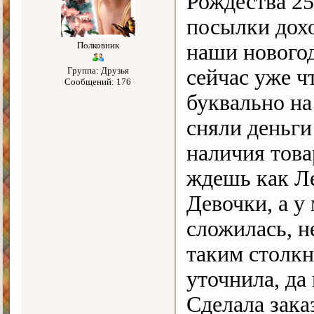
Рождества 25 
посылки дохо
Полковник
наши нового
Группа: Друзья
сейчас уже ч
Сообщений: 176
буквально на 
сняли деньги
наличия това
ждешь как Ле
Девочки, а у
сложилась, н
таким столкн
уточнила, да
Сделала заказ