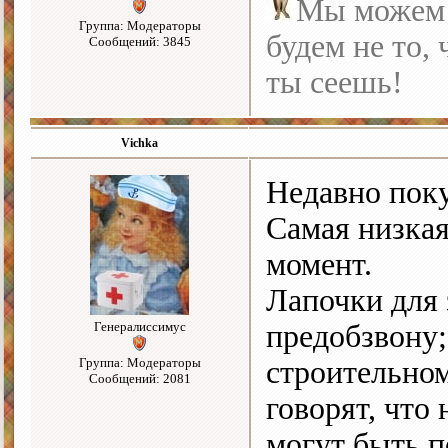
Мы можем с
Группа: Модераторы
будем не то, 
Сообщений: 3845
ты сеешь!
Vichka
Недавно пок
Самая низка
момент.
Лапочки для 
Генералиссимус
предобзвону;
Группа: Модераторы
строительно
Сообщений: 2081
говорят, что
могут быть п