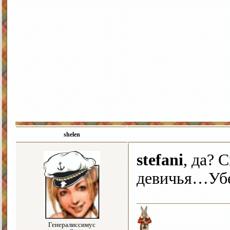
shelen
stefani
, да? 
девичья…Убе
Генералиссимус