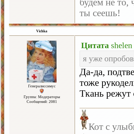
будем не то, 
ты сеешь!
Vichka
Цитата
shelen
я уже опробов
Да-да, подтв
тоже рукодел
Генералиссимус
Ткань режут 
Группа: Модераторы
Сообщений: 2081
Кот с улыб