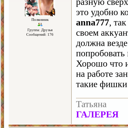
разную сверх
это удобно к
Полковник
anna777
, та
Группа: Друзья
своем аккуант
Сообщений: 176
должна везде
попробовать 
Хорошо что и
на работе з
такие фишк
Татьяна
ГАЛЕРЕЯ