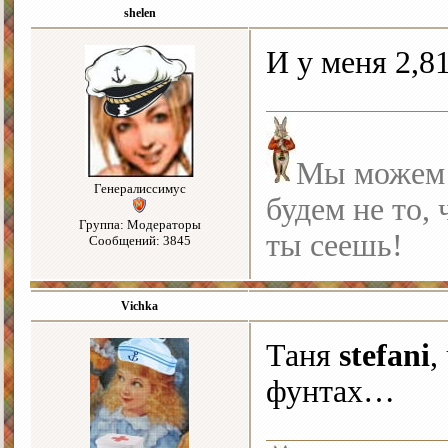
shelen
И у меня 2,8
Мы можем с
Генералиссимус
будем не то, 
Группа: Модераторы
ты сеешь!
Сообщений: 3845
Vichka
Таня
stefani
,
фунтах…