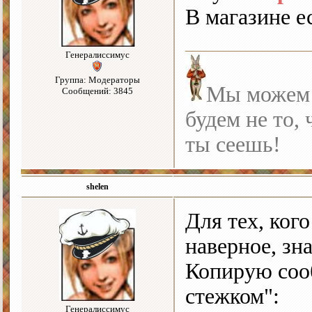
В магазине е
Генералиссимус
Группа: Модераторы
Мы можем с
Сообщений: 3845
будем не то, 
ты сеешь!
shelen
Для тех, кого
наверное, зн
Копирую соо
стежком":
Генералиссимус