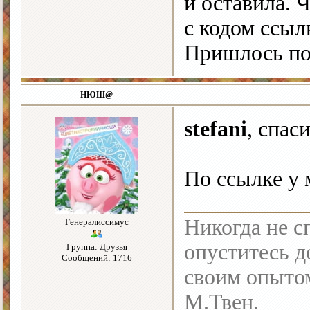
и оставила. 
с кодом ссыл
Пришлось п
НЮШ@
stefani
, спас
По ссылке у 
Никогда не с
Генералиссимус
опуститесь до
Группа: Друзья
Сообщений: 1716
своим опыто
М.Твен.