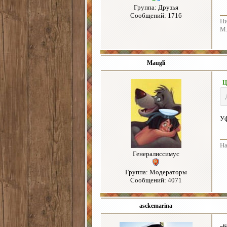
Группа: Друзья
Сообщений: 1716
Ни
М.
Maugli
Ц
У
На
Генералиссимус
Группа: Модераторы
Сообщений: 4071
asckemarina
cl