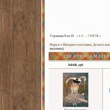
Страница
9
из
10
«
1
2
…
7
8
9
10
»
Форум
»
Интернет-магазины. Делаем пок
магазины)
ГДЕ КУПИТЬ МАТЕ
Julchik_spb
Генералиссимус