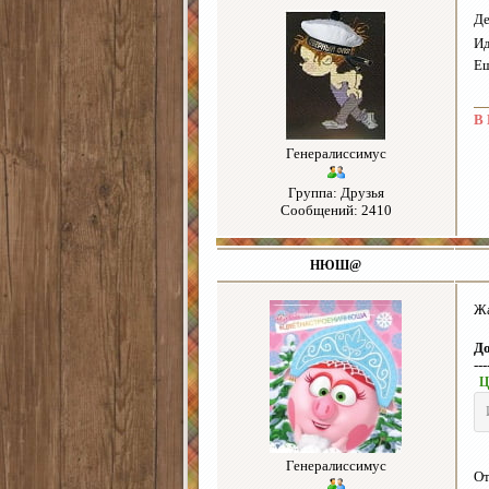
Де
Ид
Ещ
В 
Генералиссимус
Группа: Друзья
Сообщений: 2410
НЮШ@
Жа
Д
---
Ц
Генералиссимус
От