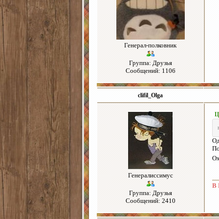
Генерал-полковник
Группа: Друзья
Сообщений: 1106
clifil_Olga
Ц
Од
По
Ох
Генералиссимус
В 
Группа: Друзья
Сообщений: 2410