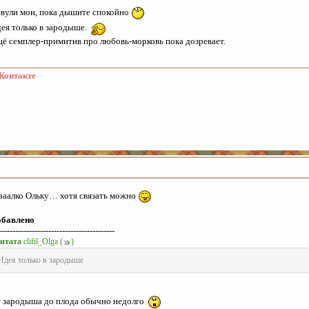
вули мои, пока дышите спокойно
ея только в зародыше.
ё семплер-примитив про любовь-морковь пока дозревает.
Контакте
аалко Ольку… хотя связать можно
обавлено
------------------------------------------
итата
clifil_Olga
(
)
Идея только в зародыше
 зародыша до плода обычно недолго