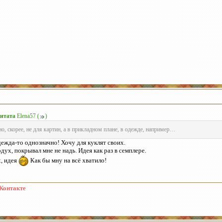
итата
Elena57
(
)
но, скорее, не для картин, а в прикладном плане, в одежде, например…
ежда-то однозначно! Хочу для куклят своих.
дух, покрывал мне не надь. Идея как раз в семплере.
, идея
Как бы мну на всё хватило!
Контакте