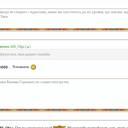
когда не спорьте с идиотами, иначе вы опуститесь до их уровня, где они вас з
Твен.
итата
clifil_Olga
(
)
Девули мои, пока дышите спокойно
фффф… Успокоила.
ина Киевна Горыныч по совместительству
ifil_Olga
, Оля,ты-генератор идей
.Может,тебе попробовать есть,спать и