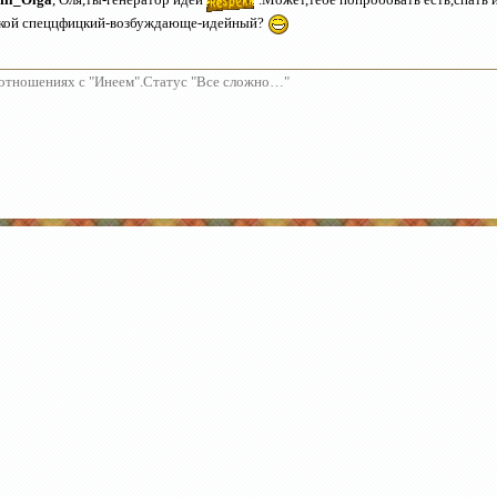
кой спеццфицкий-возбуждающе-идейный?
отношениях с "Инеем".Статус "Все сложно…"