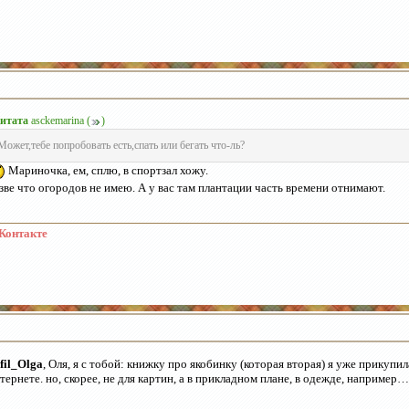
итата
asckemarina
(
)
Может,тебе попробовать есть,спать или бегать что-ль?
Мариночка, ем, сплю, в спортзал хожу.
зве что огородов не имею. А у вас там плантации часть времени отнимают.
Контакте
ifil_Olga
, Оля, я с тобой: книжку про якобинку (которая вторая) я уже прикупи
тернете. но, скорее, не для картин, а в прикладном плане, в одежде, например…