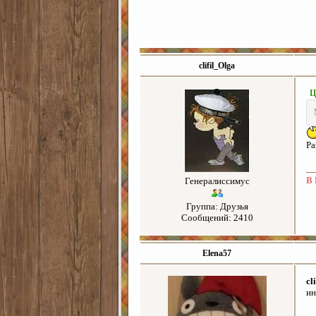
clifil_Olga
Ц
Ра
В 
Генералиссимус
Группа: Друзья
Сообщений: 2410
Elena57
cl
ин