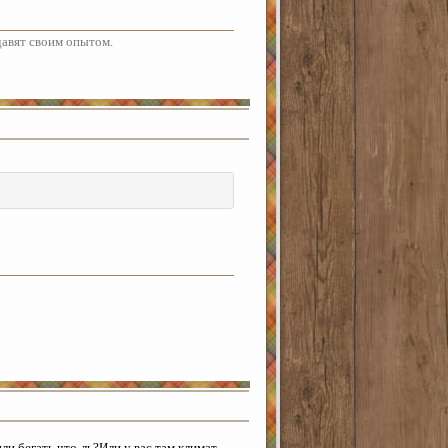
адавят своим опытом.
ли бегать что-ль?Или у вас там климат