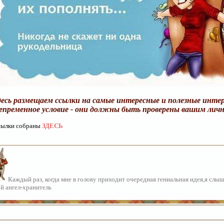
десь размещаем ссылки на самые интересные и полезные инте
епременное условие - они должны быть проверены вашим лич
ылки собраны
ЗДЕСЬ
Каждый раз, когда мне в голову приходит очередная гениальная идея,я слы
й ангел-хранитель