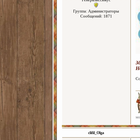
Группа: Администраторы
Сообщений: 1871
З
Н
Сс
мо
clifil_Olga