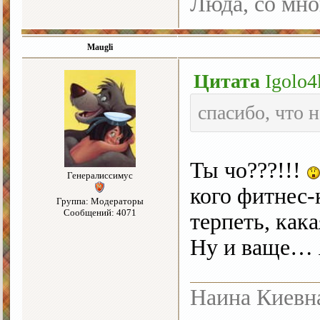
Люда, со мно
Maugli
Цитата
Igolo4
спасибо, что 
Ты чо???!!!
Генералиссимус
кого фитнес-
Группа: Модераторы
Сообщений: 4071
терпеть, как
Ну и ваще… 
Наина Киевн