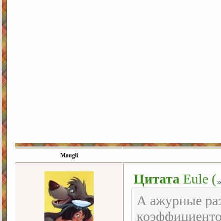
Maugli
Цитата
Eule
(
А ажурные раз
коэффициенто