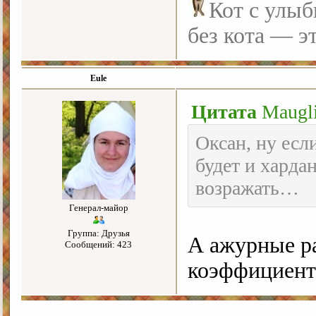
Кот с улыб
без кота — э
Eule
Цитата
Maugl
Оксан, ну есл
будет и хардан
возражать…
Генерал-майор
Группа: Друзья
А ажурные ра
Сообщений: 423
коэффициент