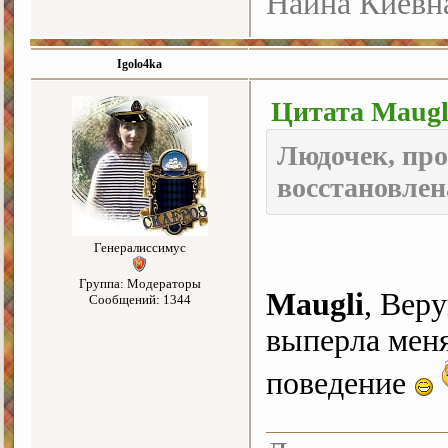
Наина Киевн
Igolo4ka
Цитата
Maugl
Людочек, про
восстановлена
Генералиссимус
Группа: Модераторы
Maugli
, Веру
Сообщений: 1344
выперла меня
поведение