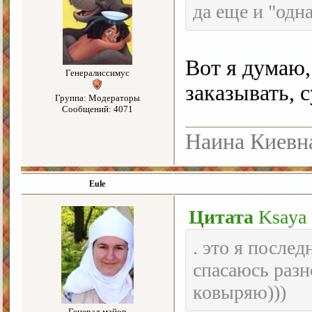
да еще и "одн
Вот я думаю,
Генералиссимус
заказывать, 
Группа: Модераторы
Сообщений: 4071
Наина Киевн
Eule
Цитата
Ksaya
. это я после
спасаюсь разн
ковыряю)))
Генерал-майор