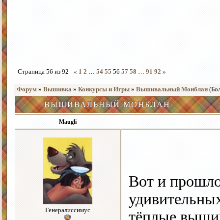
Страница
56
из
92
«
1
2
…
54
55
56
57
58
…
91
92
»
Форум
»
Вышивка
»
Конкурсы и Игры
»
Вышивальный Монблан
(Бо
ВЫШИВАЛЬНЫЙ МОНБЛАН
Maugli
Вот и прошло
удивительных
Генералиссимус
тёплые выши