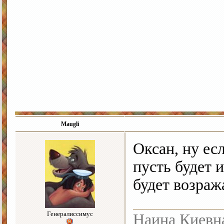
Maugli
Оксан, ну ес
пусть будет и
будет возра
Генералиссимус
Наина Киевн