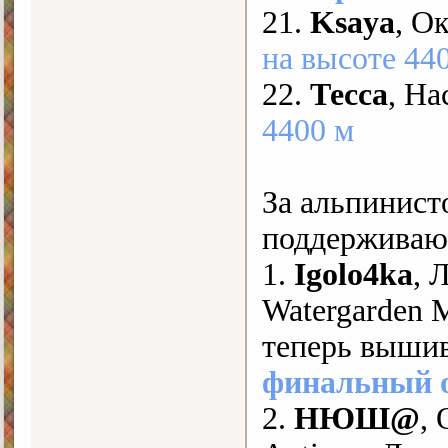
21.
Ksaya
, О
на высоте 44
22.
Тесса
, На
4400 м
За альпинист
поддерживают
1.
Igolo4ka
, 
Watergarden 
теперь выши
финальный 
2.
НЮШ@
,