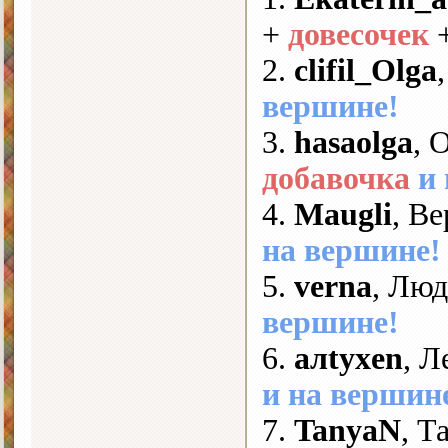
+
довесочек
2.
clifil_Olga
вершине!
3.
hasaolga
, 
добавочка
и
4.
Maugli
, Ве
на вершине!
5.
verna
, Люд
вершине!
6.
алtyxen
, Л
и на вершин
7.
TanyaN
, Т