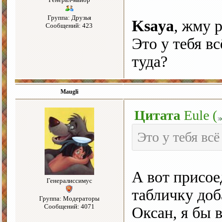
Группа: Друзья
Ksaya
, жму 
Сообщений: 423
Это у тебя вс
туда?
Maugli
Цитата
Eule
(
Это у тебя всё
А вот присо
Генералиссимус
табличку до
Группа: Модераторы
Сообщений: 4071
Оксан, я бы 