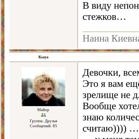
В виду непон
стежков…
Наина Киевн
Ksaya
Девочки, все
Это я вам ещ
зрелище не 
Вообще хотел
Майор
знаю количес
Группа: Друзья
считаю)))) …
Сообщений: 85