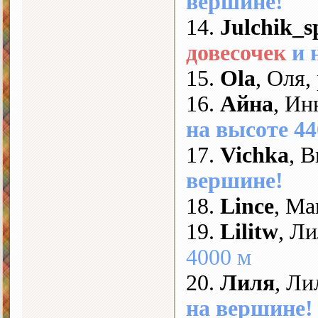
вершине!
14.
Julchik_s
довесочек
и 
15.
Ola
, Оля
16.
Айна
, Ин
на высоте 44
17.
Vichka
, 
вершине!
18.
Lince
, М
19.
Lilitw
, Л
4000 м
20.
Лиля
, Ли
на вершине!