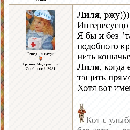
Vichka
Лиля
, ржу)))
Интересуецо
Я бы и без "
подобного кр
Генералиссимус
нить кошачь
Группа: Модераторы
Лиля
, когда
Сообщений: 2081
тащить пря
Хотя вот име
Кот с улыб