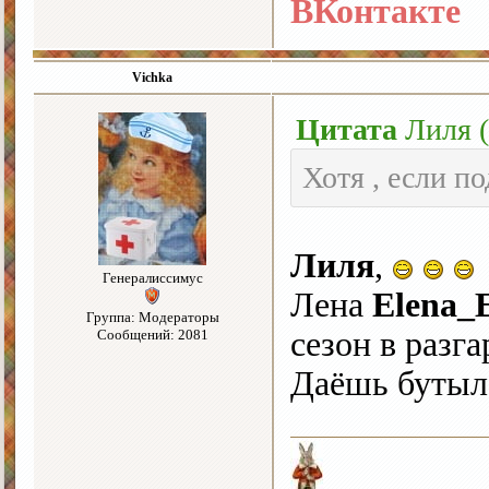
ВКонтакте
Vichka
Цитата
Лиля
(
Хотя , если п
Лиля
,
Генералиссимус
Лена
Elena_
Группа: Модераторы
сезон в разга
Сообщений: 2081
Даёшь бутыл