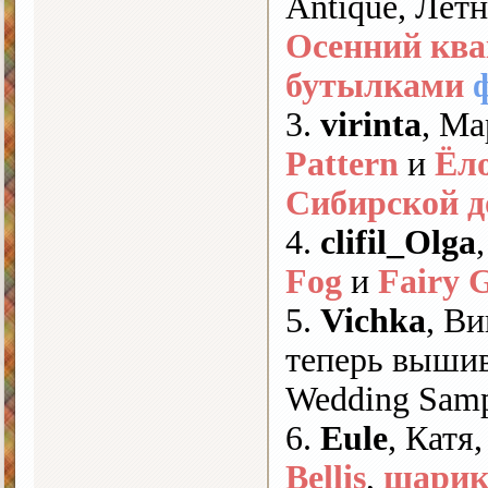
Antique, Лет
Осенний ква
бутылками
3.
virinta
, М
Pattern
и
Ёл
Сибирской д
4.
clifil_Olga
Fog
и
Fairy 
5.
Vichka
, Ви
теперь выши
Wedding Sam
6.
Eule
, Катя
Bellis
,
шарик