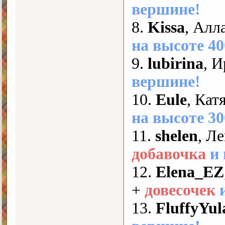
вершине!
8.
Kissa
, Алл
на высоте 40
9.
lubirina
, 
вершине!
10.
Eule
, Кат
на высоте 30
11.
shelen
, Л
добавочка
и
12.
Elena_EZ
+
довесочек
13.
FluffyYul