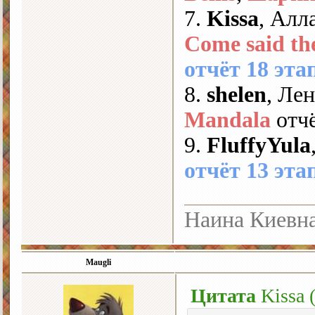
7.
Kissa
, Алл
Come said th
отчёт 18 эта
8.
shelen
, Ле
Mandala
отчё
9.
FluffyYula
отчёт 13 эта
Наина Киевна
Maugli
Цитата
Kissa