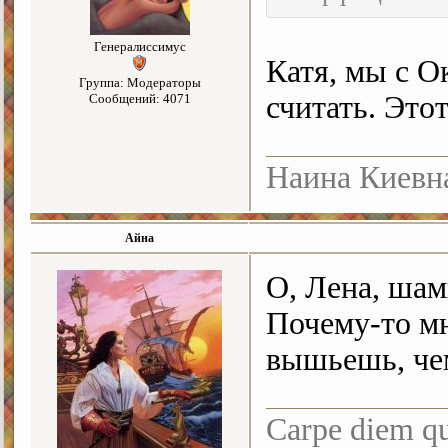
Генералиссимус
Катя, мы с О
Группа: Модераторы
считать. Это
Сообщений: 4071
Наина Киевн
Айна
О, Лена, шам
Почему-то мн
вышьешь, че
Carpe diem q