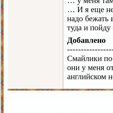
… у меня там
… И я еще не
надо бежать 
туда и пойду
Добавлено
----------------
Смайлики пос
они у меня о
английском 