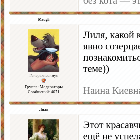
без кота — э
Maugli
Лиля, какой 
явно созерца
познакомить
теме))
Генералиссимус
Группа: Модераторы
Наина Киевн
Сообщений: 4071
Лиля
Этот красавч
ещё не успел