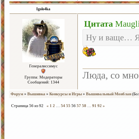
Igolo4ka
Цитата
Maugl
Ну и ваще… Я
Генералиссимус
Люда, со мно
Группа: Модераторы
Сообщений: 1344
Форум
»
Вышивка
»
Конкурсы и Игры
»
Вышивальный Монблан
(Бо
Страница
56
из
92
«
1
2
…
54
55
56
57
58
…
91
92
»