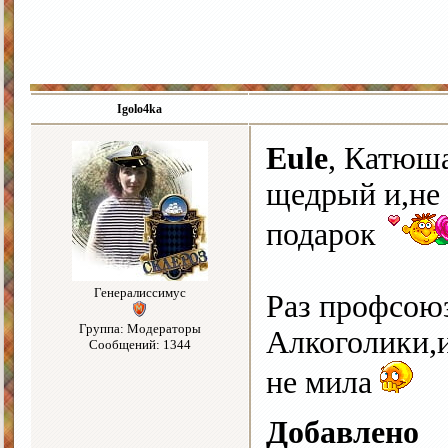
Igolo4ka
Eule
, Катюша
щедрый и,не
подарок
Генералиссимус
Раз профсоюз
Группа: Модераторы
Алкоголики,
Сообщений: 1344
не мила
Добавлено