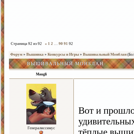
Страница
92
из
92
«
1
2
…
90
91
92
Форум
»
Вышивка
»
Конкурсы и Игры
»
Вышивальный Монблан
(Бо
ВЫШИВАЛЬНЫЙ МОНБЛАН
Maugli
Вот и прошло
удивительных
Генералиссимус
тёплые выши