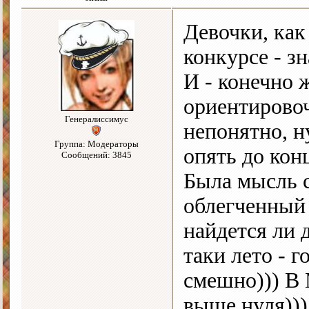
Девочки, как
конкурсе - зн
И - конечно 
ориентировоч
Генералиссимус
непонятно, н
Группа: Модераторы
опять до кон
Сообщений: 3845
Была мысль с
облегченный 
найдется ли 
таки лето - 
смешно))) В 
выше нуля)))