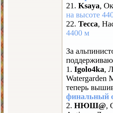
21.
Ksaya
, О
на высоте 44
22.
Тесса
, На
4400 м
За альпинист
поддерживают
1.
Igolo4ka
, 
Watergarden 
теперь выши
финальный 
2.
НЮШ@
,