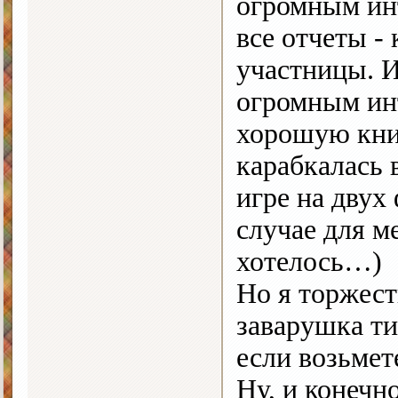
огромным инт
все отчеты -
участницы. И 
огромным ин
хорошую книг
карабкалась в
игре на двух
случае для м
хотелось…)
Но я торжест
заварушка ти
если возьме
Ну, и конеч