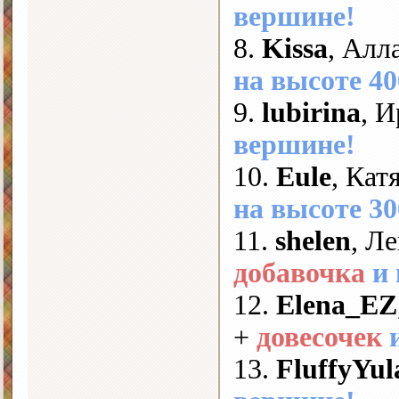
вершине!
8.
Kissa
, Алл
на высоте 40
9.
lubirina
, 
вершине!
10.
Eule
, Кат
на высоте 30
11.
shelen
, Л
добавочка
и
12.
Elena_EZ
+
довесочек
13.
FluffyYul