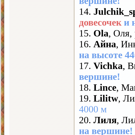
вершине!
14.
Julchik_s
довесочек
и 
15.
Ola
, Оля
16.
Айна
, Ин
на высоте 44
17.
Vichka
, 
вершине!
18.
Lince
, М
19.
Lilitw
, Л
4000 м
20.
Лиля
, Ли
на вершине!