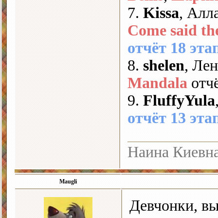
7.
Kissa
, Алл
Come said th
отчёт 18 эта
8.
shelen
, Ле
Mandala
отчё
9.
FluffyYula
отчёт 13 эта
Наина Киевна
Maugli
Девчонки, вы