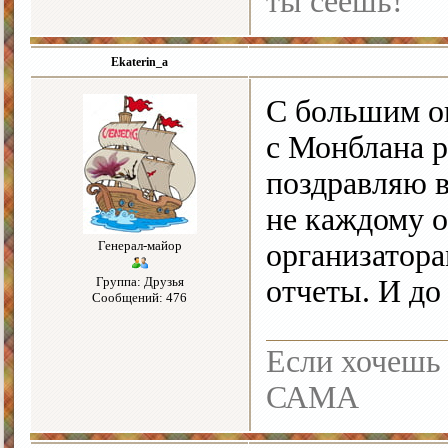
ты сеешь!
Ekaterin_a
C большим оп
с Монблана р
поздравляю в
не каждому о
Генерал-майор
организатора
Группа: Друзья
отчеты. И до
Сообщений: 476
Если хочешь 
САМА