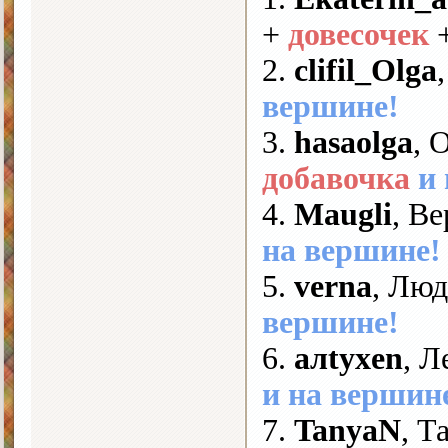
+
довесочек
2.
clifil_Olga
вершине!
3.
hasaolga
, 
добавочка
и
4.
Maugli
, Ве
на вершине!
5.
verna
, Люд
вершине!
6.
алtyxen
, Л
и на вершин
7.
TanyaN
, Т