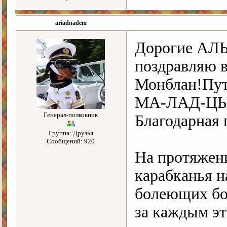
ariadnadem
Дорогие АЛЬ
поздравляю 
Монблан!Путь
МА-ЛАД-ЦЫ
Генерал-полковник
Благодарная 
Группа: Друзья
Сообщений: 920
На протяжени
карабканья н
болеющих бо
за каждым эт