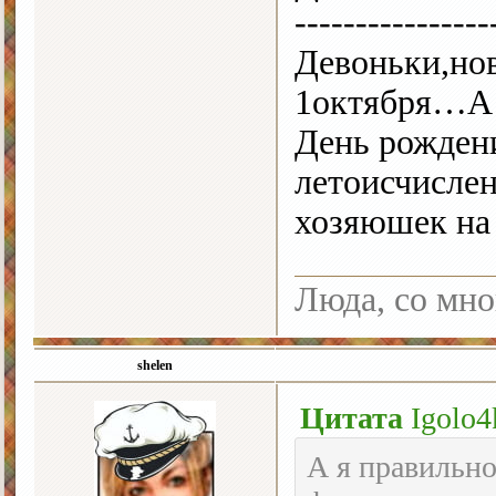
----------------
Девоньки,нов
1октября…А 
День рожден
летоисчислен
хозяюшек на
Люда, со мно
shelen
Цитата
Igolo4
А я правильно