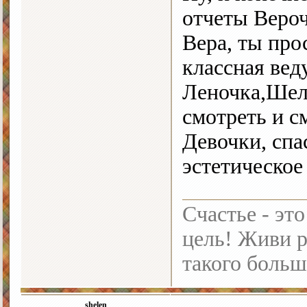
отчеты Верочк
Вера, ты пр
классная ве
Леночка,Шеле
смотреть и с
Девочки, спа
эстетическое
Счастье - это
цель! Живи р
такого больш
shelen