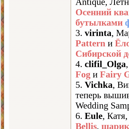
Antique, Лет
Осенний ква
бутылками
3.
virinta
, М
Pattern
и
Ёл
Сибирской д
4.
clifil_Olga
Fog
и
Fairy 
5.
Vichka
, Ви
теперь выши
Wedding Sam
6.
Eule
, Катя
Bellis
,
шарик