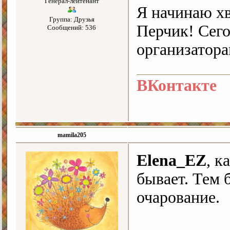
Генерал-лейтенант
Я начинаю хв
Группа: Друзья
Перчик! Сего
Сообщений: 536
организатора
ВКонтакте
mamila205
Elena_EZ
, к
бывает. Тем 
очарование.