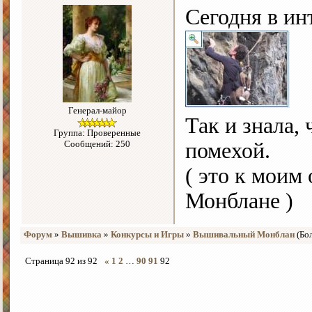
Сегодня в ин
Генерал-майор
Так и знала, 
Группа: Проверенные
Сообщений: 250
помехой.
( это к моим
Монблане )
Форум
»
Вышивка
»
Конкурсы и Игры
»
Вышивальный Монблан
(Бо
Страница
92
из
92
«
1
2
…
90
91
92