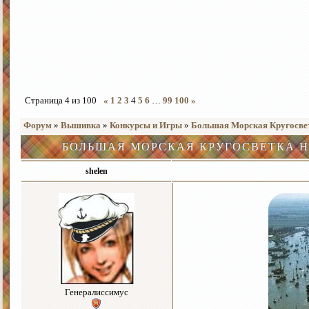
Страница
4
из
100
«
1
2
3
4
5
6
…
99
100
»
Форум
»
Вышивка
»
Конкурсы и Игры
»
Большая Морская Кругосветк
БОЛЬШАЯ МОРСКАЯ КРУГОСВЕТКА Н
shelen
Генералиссимус