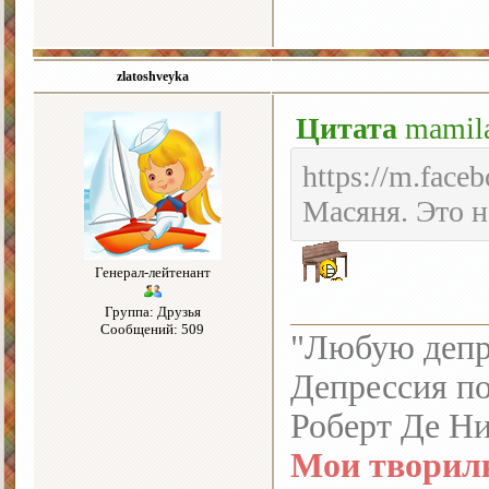
zlatoshveyka
Цитата
mamil
https://m.face
Масяня. Это н
Генерал-лейтенант
Группа: Друзья
Сообщений: 509
"Любую депре
Депрессия по
Роберт Де Н
Мои творил