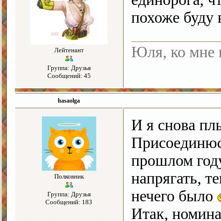
похоже буду 
Юля, ко мне 
Лейтенант
Группа: Друзья
Сообщений: 45
hasaolga
И я снова пл
Присоединюс
прошлом году
напрягать, те
Полковник
нечего было
Группа: Друзья
Сообщений: 183
Итак, номина