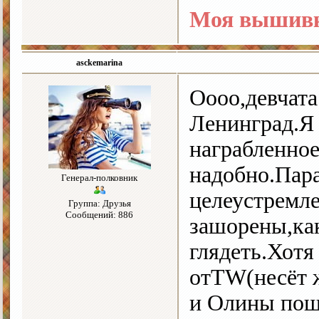
Моя вышивк
asckemarina
Оооо,девчата!
Ленинград.Я
награбленное
надобно.Пара
Генерал-полковник
целеустремле
Группа: Друзья
Сообщений: 886
зашорены,как
глядеть.Хотя
отTW(несёт 
и Олины пош