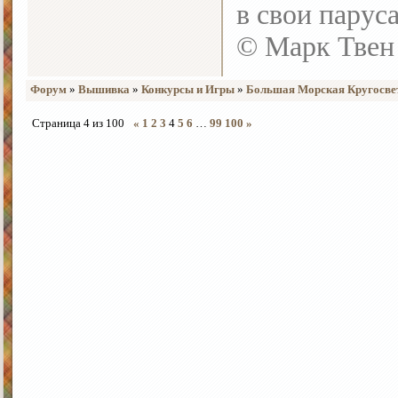
в свои парус
© Марк Твен
Форум
»
Вышивка
»
Конкурсы и Игры
»
Большая Морская Кругосветк
Страница
4
из
100
«
1
2
3
4
5
6
…
99
100
»