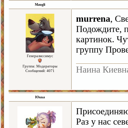
Maugli
murrena
, Св
Подождите, 
картинок. Чу
группу Прове
Генералиссимус
Группа: Модераторы
Наина Киевн
Сообщений: 4071
Юкка
Присоединяю
Раз у нас се