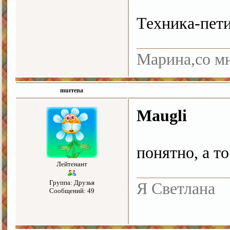
Техника-пети
Марина,со мн
murrena
Maugli
понятно, а т
Лейтенант
Группа: Друзья
Я Светлана
Сообщений: 49