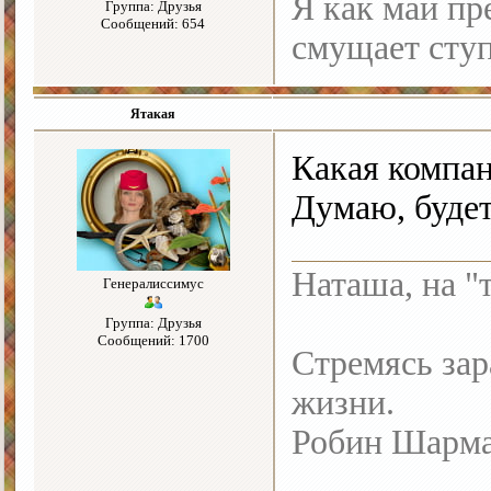
Я как май пре
Группа: Друзья
Сообщений: 654
смущает ступ
Ятакая
Какая компан
Думаю, буде
Наташа, на "
Генералиссимус
Группа: Друзья
Сообщений: 1700
Стремясь зар
жизни.
Робин Шарм