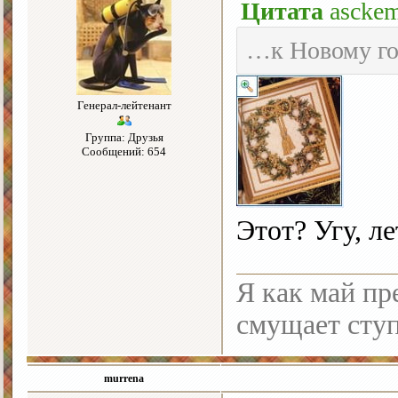
Цитата
asckem
…к Новому го
Генерал-лейтенант
Группа: Друзья
Сообщений: 654
Этот? Угу, л
Я как май пре
смущает ступ
murrena