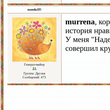
mamila205
murrena
, ко
история нрав
У меня "Наде
совершил кр
Генерал-майор
Группа: Друзья
Сообщений: 475