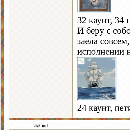
32 каунт, 34 
И беру с соб
заела совсем,
исполнении н
24 каунт, пет
digit_gerl