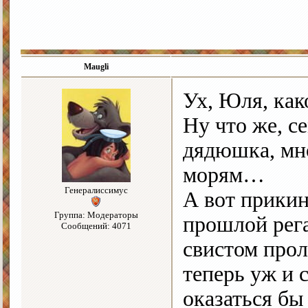
Maugli
Ух, Юля, как
Ну что же, с
дядюшка, мн
морям…
Генералиссимус
А вот прикин
Группа: Модераторы
прошлой рега
Сообщений: 4071
свистом прол
теперь уж и с
оказаться бы 