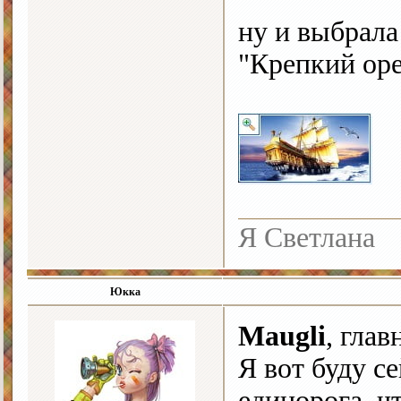
ну и выбрала
"Крепкий ор
Я Светлана
Юкка
Maugli
, глав
Я вот буду с
единорога, ч