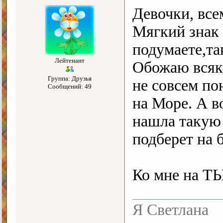
Девочки, все
Мягкий знак 
подумаете,т
Лейтенант
Обожаю всяк
Группа: Друзья
не совсем по
Сообщений: 49
на Море. А в
нашла такую 
подберет на 
Ко мне на Т
Я Светлана