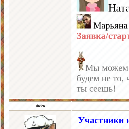
Нат
Марьян
Заявка/стар
Мы можем с
будем не то, 
ты сеешь!
shelen
Участники к