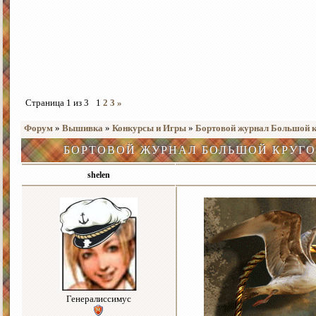
Страница
1
из
3
1
2
3
»
Форум
»
Вышивка
»
Конкурсы и Игры
»
Бортовой журнал Большой кр
БОРТОВОЙ ЖУРНАЛ БОЛЬШОЙ КРУГОСВ
shelen
Генералиссимус