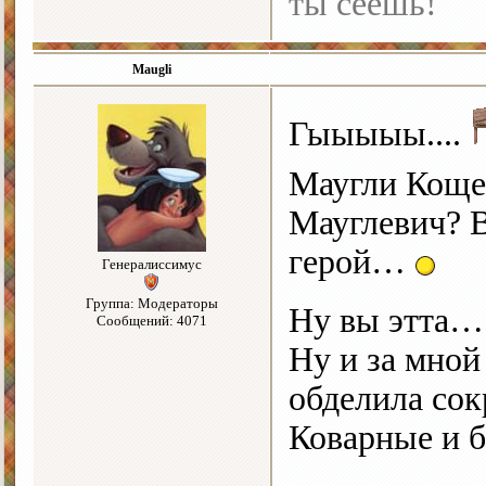
ты сеешь!
Maugli
Гыыыыы....
Маугли Коще
Мауглевич? 
герой…
Генералиссимус
Группа: Модераторы
Ну вы этта…
Сообщений: 4071
Ну и за мной
обделила со
Коварные и 