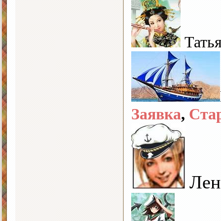
Тать
Заявка
,
Ста
Лен