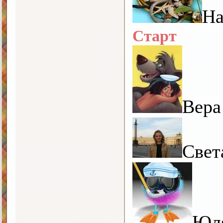
На
Старт
Вера
Свет
Юл