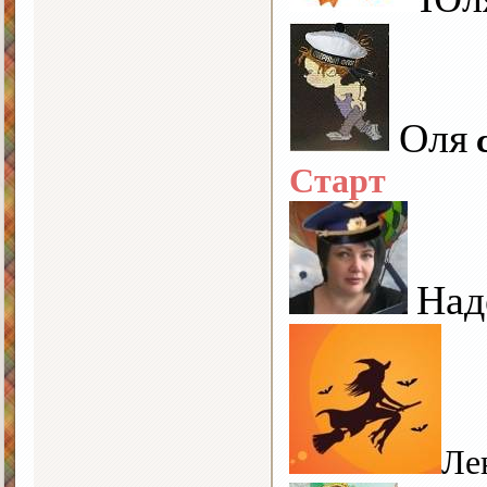
Оля
Старт
Над
Ле