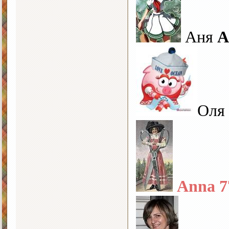
Аня
A
Оля
Anna 7