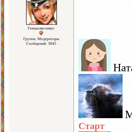
Генералиссимус
Группа: Модераторы
Сообщений: 3845
Нат
М
Старт