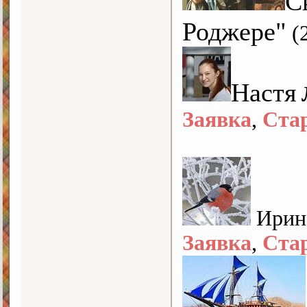
С
Роджере"
(
Настя
Заявка
,
Ста
Ири
Заявка
,
Ста