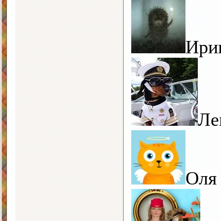
Ири
Ле
Оля