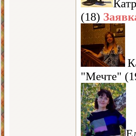
Катр
(18)
Заявк
К
"Мечте" (1
Е