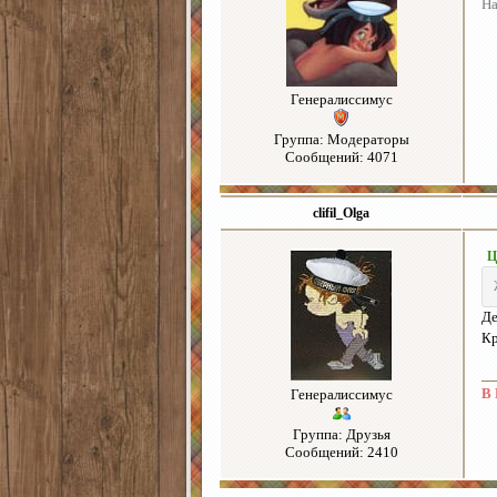
На
Генералиссимус
Группа: Модераторы
Сообщений: 4071
clifil_Olga
Ц
Де
Кр
В 
Генералиссимус
Группа: Друзья
Сообщений: 2410