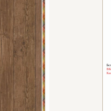
Бе
ВК
Ка