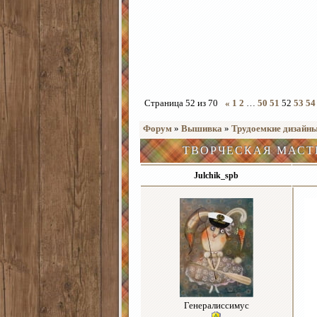
Страница
52
из
70
«
1
2
…
50
51
52
53
54
Форум
»
Вышивка
»
Трудоемкие дизайн
ТВОРЧЕСКАЯ МАСТ
Julchik_spb
Генералиссимус