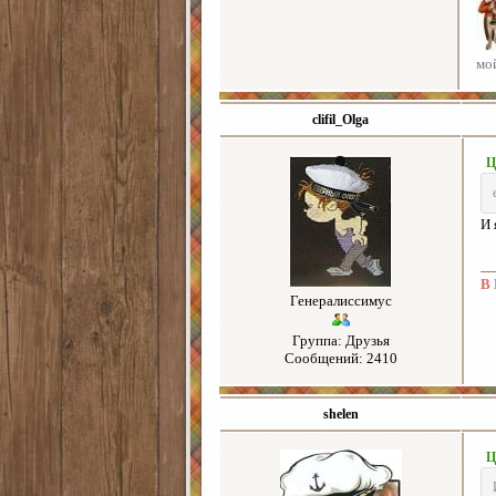
мо
clifil_Olga
Ц
И 
В 
Генералиссимус
Группа: Друзья
Сообщений: 2410
shelen
Ц