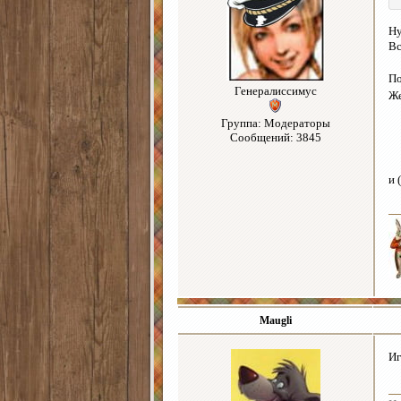
Ну
Вс
По
Генералиссимус
Же
Группа: Модераторы
Сообщений: 3845
и 
Maugli
Иг