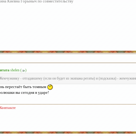
ина Киевна Горыныч по совместительству
итата
shelen
(
)
Жемчужинку - отгадавшему (если он будет из экипажа регаты) и (подсказка) - жемчужи
нь перестаёт быть томным
олюшки вы сегодня в ударе!
Контакте