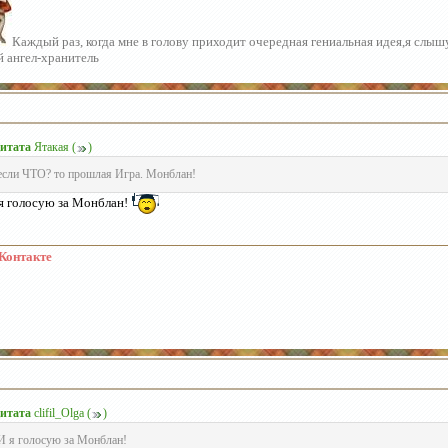
Каждый раз, когда мне в голову приходит очередная гениальная идея,я слы
й ангел-хранитель
итата
Ятакая
(
)
если ЧТО? то прошлая Игра. Монблан!
я голосую за Монблан!
Контакте
итата
clifil_Olga
(
)
И я голосую за Монблан!