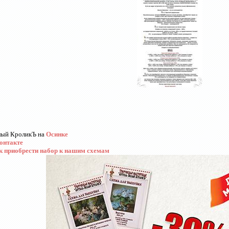
лый КроликЪ на
Осинке
онтакте
к приобрести набор к нашим схемам