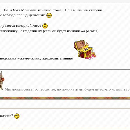
....Не))) Хотя Монблан. конечно, тоже…Но в мЕньшей степени.
е гораздо проще, девчонки!
лучается выездной квест
мчужинку - отгадавшему (если он будет из экипажа регаты)
(подсказка) - жемчужинку вдохновительнице
Мы можем сеять то, что хотим, но пожинать мы будем не то, что хотим, а то
олочка?