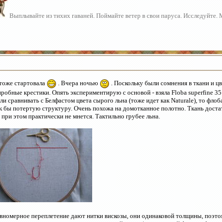
Выплывайте из тихих гаваней. Поймайте ветер в свои паруса. Исследуйте.
тоже стартовала
. Вчера ночью
. Поскольку были сомнения в ткани и ц
пробные крестики. Опять экспериментирую с основой - взяла Floba superfine 35 c
ли сравнивать с Белфастом цвета сырого льна (тоже идет как Naturale), то фло
к бы потертую структуру. Очень похожа на домотканное полотно. Ткань достат
 при этом практически не мнется. Тактильно грубее льна.
вномерное переплетение дают нитки вискозы, они одинаковой толщины, поэт