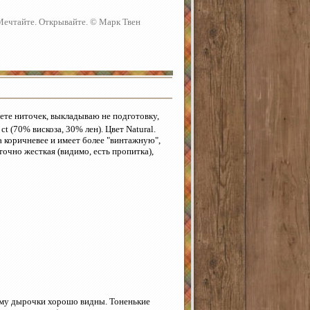
 Мечтайте. Открывайте. © Марк Твен
вете ниточек, выкладываю не подготовку,
t (70% вискоза, 30% лен). Цвет Natural.
ба коричневее и имеет более "винтажную",
очно жесткая (видимо, есть пропитка),
ому дырочки хорошо видны. Тоненькие