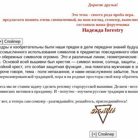
Дорогие друзья!
Это тема - своего рода проба пера.
предлагаем пошить очень симпатичный, на наш взгляд, семплер, выполне
составила наша форумчанка
Надежда forestry
дры и изобретательны были наши предки в деле передачи знаний будущ
ссмысленного использования символов в предметах повседневного оби
 обережных символов огромно. Это и различные линии, геометрические 
. Основой всей вышивки был крестик — символ жизни, солнца, защиты.
ойной крест, это особая защитная функция , она помогала мужчинам в 
роче говоря, тема - поле непаханное, и нами незаслуженно забытое.
Увле
верноамериканской традицией, пора и на родные просторы свой взор обратить
есь мы не ставим задачу сделать реплику старорусской вышивки. Делаем - вес
авянских мотивов к празднику. И - попутно - изучаем русские традиции в выши
 вот, а теперь сам семплер - разглядывайте, решайтесь, присоединяйтесь!