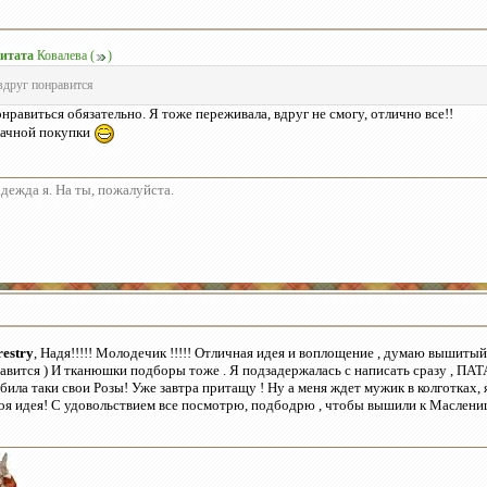
итата
Ковалева
(
)
вдруг понравится
нравиться обязательно. Я тоже переживала, вдруг не смогу, отлично все!!
ачной покупки
дежда я. На ты, пожалуйста.
restry
, Надя!!!!! Молодечик !!!!! Отличная идея и воплощение , думаю вышитый
авится ) И тканюшки подборы тоже . Я подзадержалась с написать сразу , ПА
била таки свои Розы! Уже завтра притащу ! Ну а меня ждет мужик в колготках, 
оя идея! С удовольствием все посмотрю, подбодрю , чтобы вышили к Масленице