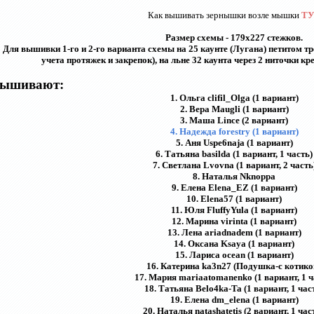
Как вышивать зернышки возле мышки
Т
Размер схемы - 179х227 стежков.
Для вышивки 1-го и 2-го варианта схемы на 25 каунте (Лугана) петитом т
учета протяжек и закрепок), на льне 32 каунта через 2 ниточки кр
ышивают:
1. Ольга clifil_Olga
(1 вариант)
2. Вера Maugli
(1 вариант)
3. Маша Lince (2 вариант)
4. Надежда forestry (1 вариант)
5. Аня Uspe6naja (1 вариант)
6. Татьяна basilda (1 вариант, 1 часть)
7. Светлана Lvovna
(1 вариант, 2 часть
8. Наталья Nknoppa
9. Елена Elena_EZ (1 вариант)
10. Еlena57 (1 вариант)
11. Юля
FluffyYula (1 вариант)
12.
Марина
virinta (1 вариант)
13. Лена ariadnadem (1 вариант)
14. Оксана Ksaya
(1 вариант)
15. Лариса ocean (1 вариант)
16. Катерина
ka3n27 (Подушка-с котико
17. Мария mariaatomanenko (1 вариант, 1 ч
18. Татьяна
Belo4ka-Ta (1 вариант, 1 час
19. Елена
dm_elena (1 вариант)
20.
Наталья natashatetis (
2 вариант,
1 част