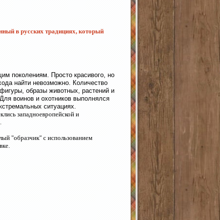
нный в русских традициях, который
им поколениям. Просто красивого, но
хода найти невозможно. Количество
фигуры, образы животных, растений и
 Для воинов и охотников выполнялся
экстремальных ситуациях.
клись западноевропейской и
.
елый "образчик" с использованием
вке.