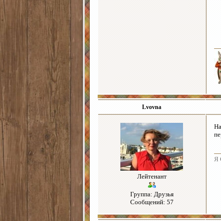
Lvovna
На
пе
Я 
Лейтенант
Группа: Друзья
Сообщений: 57