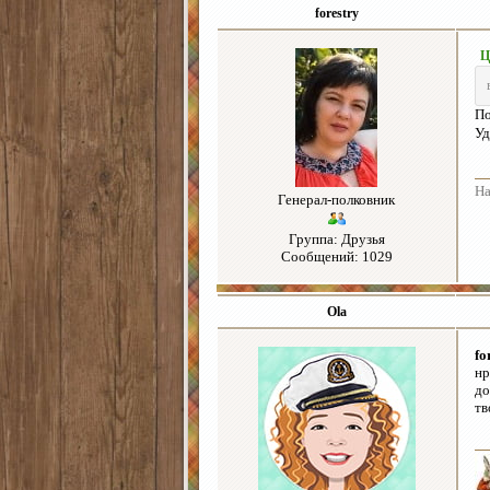
forestry
Ц
По
Уд
На
Генерал-полковник
Группа: Друзья
Сообщений: 1029
Ola
fo
нр
до
тв