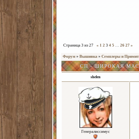
Страница
3
из
27
«
1
2
3
4
5
…
26
27
»
Форум
»
Вышивка
»
Семплеры и Прими
СП - ШИРОКАЯ МА
shelen
Генералиссимус