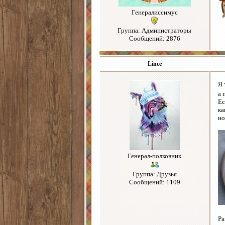
Генералиссимус
Группа: Администраторы
Сообщений: 2876
Lince
Я 
а 
Ес
ка
но
Генерал-полковник
Группа: Друзья
Сообщений: 1109
Ра