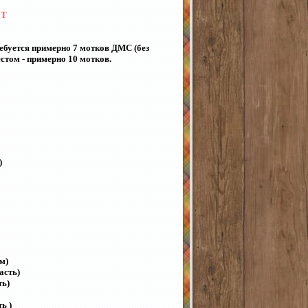
УТ
ребуется примерно 7 мотков ДМС (без
естом - примерно 10 мотков.
)
м)
асть)
ть)
ь )