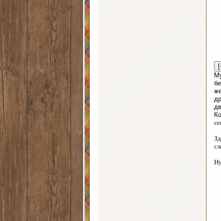
Му
бе
же
др
дв
Ко
се
Зд
сл
Ну