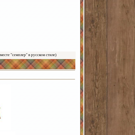
есте "семплер" в русском стиле)