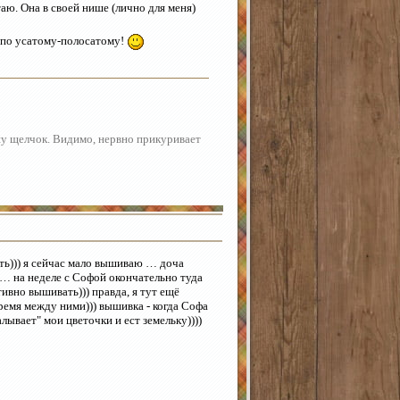
аю. Она в своей нише (лично для меня)
м по усатому-полосатому!
шу щелчок. Видимо, нервно прикуривает
ть))) я сейчас мало вышиваю … доча
) … на неделе с Софой окончательно туда
ивно вышивать))) правда, я тут ещё
ремя между ними))) вышивка - когда Софа
алывает" мои цветочки и ест земельку))))