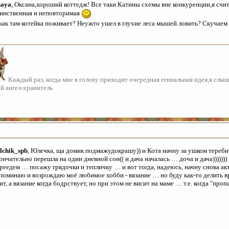
saya
, Оксана,хороший коттедж! Все таки Катины схемы вне конкуренции,я счит
инственная и неповторимая
как там котейка поживает? Неужто ушел в глухие леса мышей ловить? Скучае
Каждый раз, когда мне в голову приходит очередная гениальная идея,я слы
й ангел-хранитель
lchik_spb
, Юлечка, ща домик подмажудокрашу)) и Кота начну за ушком тереби
ончательно перешла на один дневной сон(( и дача началась … доча и дача))))))
реедем … посажу грядочки и тепличку … и вот тогда, надеюсь, начну снова акт
поминаю и возрождаю моё любимое хобби - вязание … но буду как-то делить в
ит, а вязание когда бодрствует, но при этом не висит на маме … т.е. когда "проп