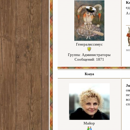
K
ед
А 
Генералиссимус
мо
Группа: Администраторы
Сообщений: 1871
Ksaya
Ju
ок
пе
вс
сп
Майор