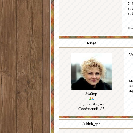
7.
8.
9.
На
Ksaya
Ух
Б
вс
ид
Майор
Группа: Друзья
Сообщений: 85
Julchik_spb