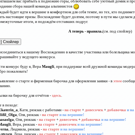
иглашаем вас прибыть к подножию горы, облюбовать себе уютный домик и про
идании сбора нашей команды альпинистов
дый будет идти к вершине в комфортном для себя темпе, но тех, кто поднимет
ать настоящие призы. Восхождение будет долгим, поэтому в пути мы сделаем д
омежуточные итоги, и подождём отставших подруг.
А теперь - правила.
(см. под спойлер)
исоединиться к нашему Восхождению в качестве участника или болельщика м
прашивайте у ведущего конкурса.
сти конкурс буду я, Вера
Maugli
, при поддержке всей дружной команды модер
бро пожаловать!
ъявление о старте и фирменная бирочка для оформления заявки - в
этом
сообще
ланию.
ылки на бирочку для отчётов -
здесь
.
е в походе:
Ekaterin_a
, Катя, рюкзак с работами -
на старте
+
довесочек
+
добавочка
и на
clifil_Olga
, Оля, рюкзак -
на старте
и на вершине!
hasaolga
, Оля, рюкзак -
на старте
+
довесочек
+
добавочка
и на вершине!
Maugli
, Вера, рюкзак -
на старте
+
довесочек
и на вершине!
verna
, Людмила, рюкзак -
на старте
и на вершине!
алtyxen
, Лена, рюкзак -
на старте
+
довесочек
и на вершине!