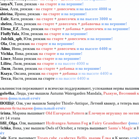
TanyaN
, Таня, рюкзак -
на старте
и на вершине!
Kissa
, Алла, рюкзак -
на старте
+ довесочек
и на высоте 4000 м
lubirina
, Ирина, рюкзак -
на старте
и на вершине!
.
Eule
, Катя, рюкзак -
на старте
+
довесочек
и на высоте 3000 м
.
shelen
, Лена, рюкзак
на старте
+
довесочек
+
добавочка
и на вершине!
.
Elena_EZ
, Лена, рюкзак
на старте
+
добавка
+
довесочек
и на вершине!
.
FluffyYula
, Юля, рюкзак
на старте
и на вершине!
.
Julchik_spb
, Юля, рюкзак
на старте
+
довесочек
и на вершине!
.
Ola
, Оля, рюкзак
на старте
и на вершине!
.
Айна
, Инна, рюкзак
на старте
+
довесочек
и на высоте 4400 м
.
Vichka
, Вика, рюкзак
на старте
и на вершине!
.
Lince
, Маша рюкзак
на старте
и на вершине!
.
Lilitw
, Лиля, рюкзак
на старте
и на высоте 4000 м
.
Лиля
, Лилия, рюкзак
на старте
+
добавка
и на вершине!
.
Ksaya
, Оксана, рюкзак
на старте
+
добавка
и на высоте 4400 м
.
Тесса
, Настя, рюкзак на старте
и на высоте 4400 м
 альпинистов переживают и всячески поддерживают, успокаивая нервы вышивк
Igolo4ka
, Люда, уже вышила Autumn Watergarden Mandala,
Рыжую
,
Весенний 
tern
финальный отчёт
НЮШ@
, Оля, уже вышила Sampler Thistle-Antique, Летний квакер, а теперь в
нными бутылками
финальный отчёт
virinta
, Марина вышивает
Old European Pattern
и
Ёлочную игрушку по мотив
ёт 14 этапа
clifil_Olga
, Оля, вышивает
Hydrangea Autumn Fog
и
Fairy Grandmother
финал
Vichka
, Вика, уже вышила Owls of October, а теперь вышивает
Santa's Magic
и H
чёт
Eule
, Катя, вышивает
Treats cube
,
салфетку Bellis
,
шарик Ёлка
и К морю
отчё