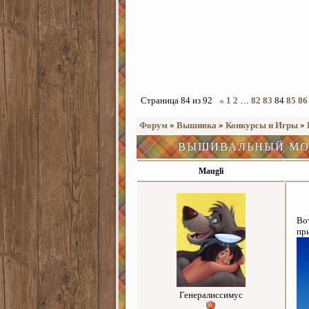
Страница
84
из
92
«
1
2
…
82
83
84
85
86
Форум
»
Вышивка
»
Конкурсы и Игры
»
ВЫШИВАЛЬНЫЙ МО
Maugli
Во
пр
Генералиссимус