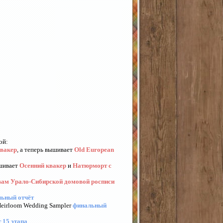
ой:
квакер
, а теперь вышивает
Old European
ышивает
Осенний квакер
и
Натюрморт с
ам Урало-Сибирской домовой росписи
ьный отчёт
eirloom Wedding Sampler
финальный
т 15 этапа