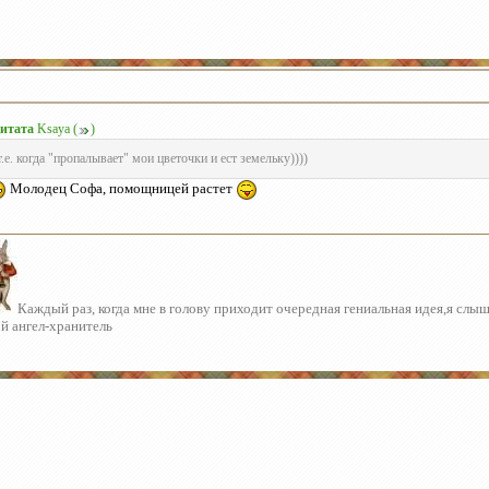
итата
Ksaya
(
)
т.е. когда "пропалывает" мои цветочки и ест земельку))))
Молодец Софа, помощницей растет
Каждый раз, когда мне в голову приходит очередная гениальная идея,я слы
й ангел-хранитель