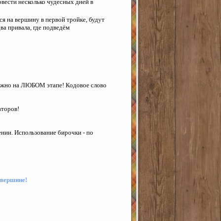
вести несколько чудесных дней в
ся на вершину в первой тройке, будут
ва привала, где подведём
ожно на ЛЮБОМ этапе! Кодовое слово
аторов!
нии. Использование бирочки - по
 вершине!