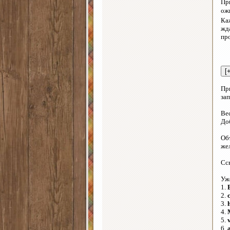
Пр
ож
Каж
жд
пр
Пр
за
Ве
До
Об
же
Сс
Уж
1.
2.
3.
4.
5.
6.