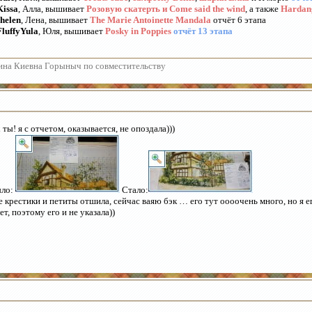
Kissa
, Алла, вышивает
Розовую скатерть и Come said the wind
, а также
Hardang
shelen
, Лена, вышивает
The Marie Antoinette Mandala
отчёт 6 этапа
FluffyYula
, Юля, вышивает
Posky in Poppies
отчёт 13 этапа
ина Киевна Горыныч по совместительству
 ты! я с отчетом, оказывается, не опоздала)))
ыло:
Стало:
е крестики и петиты отшила, сейчас ваяю бэк … его тут оооочень много, но я ег
ет, поэтому его и не указала))