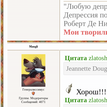
"Любую депре
Депрессия по
Роберт Де Н
Мои творил
Maugli
Цитата
zlatos
Jeannette Doug
Генералиссимус
Хорош!!!
Группа: Модераторы
Цитата
zlatos
Сообщений: 4071