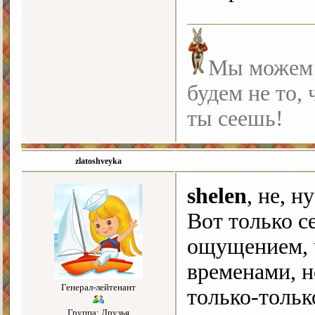
Мы можем с
будем не то, 
ты сеешь!
zlatoshveyka
shelen
, не, н
Вот только с
ощущением, ч
временами, н
Генерал-лейтенант
только-тольк
Группа: Друзья