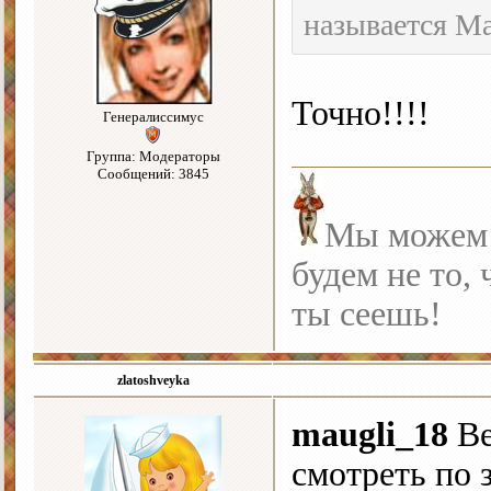
называется М
Точно!!!!
Генералиссимус
Группа: Модераторы
Сообщений: 3845
Мы можем с
будем не то, 
ты сеешь!
zlatoshveyka
maugli_18
Ве
смотреть по