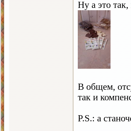
Ну а это так
В общем, отс
так и компен
P.S.: а стано