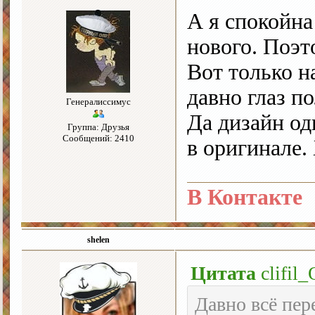
А я спокойн
нового. Поэт
Вот только н
давно глаз п
Генералиссимус
Да дизайн од
Группа: Друзья
Сообщений: 2410
в оригинале. 
В Контакте
shelen
Цитата
clifil_
Давно всё пер