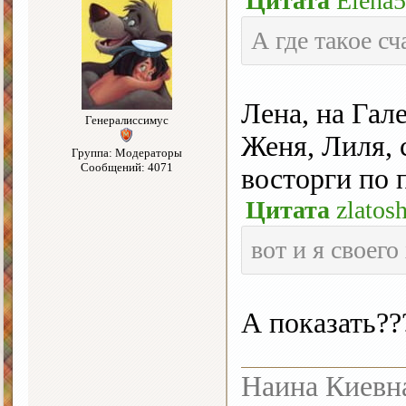
Цитата
Elena
А где такое с
Лена, на Гал
Генералиссимус
Женя, Лиля, 
Группа: Модераторы
Сообщений: 4071
восторги по
Цитата
zlatos
вот и я своего
А показать?
Наина Киевн