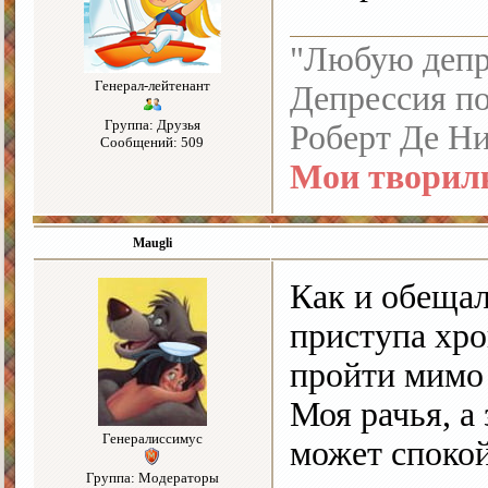
"Любую депре
Генерал-лейтенант
Депрессия по
Группа: Друзья
Роберт Де Н
Сообщений: 509
Мои творил
Maugli
Как и обещал
приступа хр
пройти мимо
Моя рачья, а 
Генералиссимус
может спокой
Группа: Модераторы