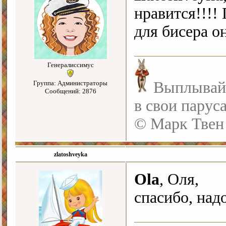
нравится!!!!
для бисера о
Генералиссимус
Выплывайте
Группа: Администраторы
Сообщений: 2876
в свои парус
© Марк Твен
zlatoshveyka
Ola
, Оля,
спасибо, над