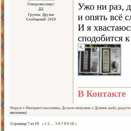
Ужо ни раз, 
Генералиссимус
и опять всё с
Группа: Друзья
Сообщений: 2410
И я хвастаю
сподобится к
В Контакте
Форум
»
Интернет-магазины. Делаем покупки.
»
Душим жабу, радуем
магазины)
Страница
7
из
10
«
1
2
…
5
6
7
8
9
10
»