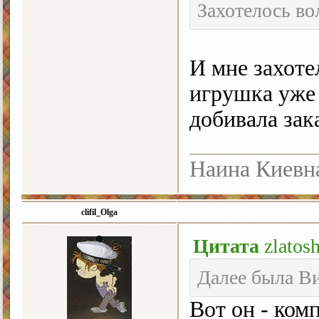
Захотелось во
И мне захот
игрушка уже 
добивала зак
Наина Киевн
clifil_Olga
Цитата
zlatos
Далее была В
Вот он - ко