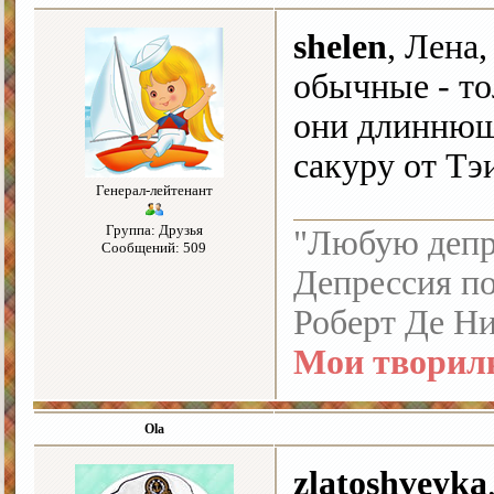
shelen
, Лена,
обычные - тол
они длиннющи
сакуру от Т
Генерал-лейтенант
Группа: Друзья
"Любую депре
Сообщений: 509
Депрессия по
Роберт Де Н
Мои творил
Ola
zlatoshveyka