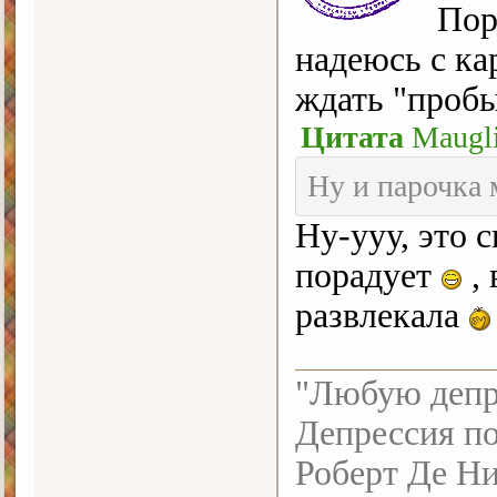
Пора
надеюсь с к
ждать "пробы 
Цитата
Maugl
Ну и парочка 
Ну-ууу, это с
порадует
, 
развлекала
"Любую депре
Депрессия по
Роберт Де Н