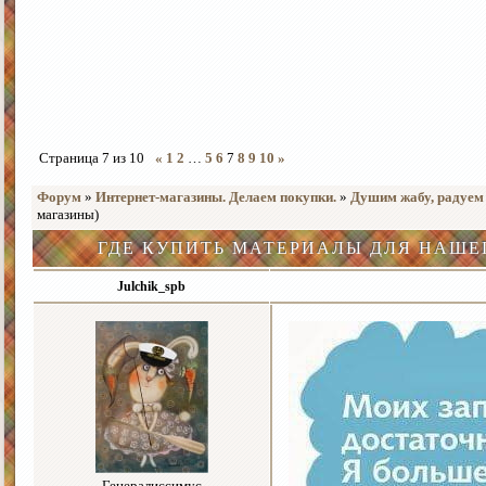
Страница
7
из
10
«
1
2
…
5
6
7
8
9
10
»
Форум
»
Интернет-магазины. Делаем покупки.
»
Душим жабу, радуем
магазины)
ГДЕ КУПИТЬ МАТЕРИАЛЫ ДЛЯ НАШЕ
Julchik_spb
Генералиссимус