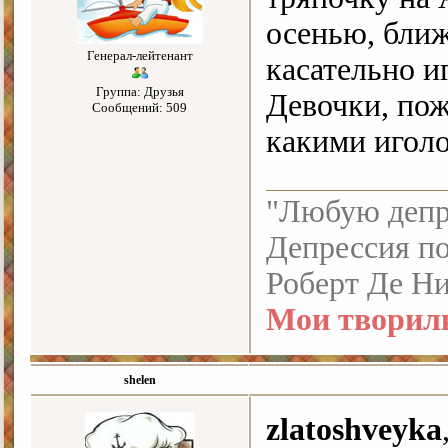
осенью, ближ
Генерал-лейтенант
касательно и
Группа: Друзья
Девочки, по
Сообщений: 509
какими иголо
"Любую депре
Депрессия по
Роберт Де Н
Мои творил
shelen
zlatoshveyka