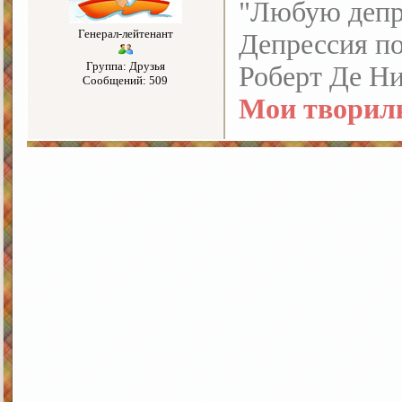
"Любую депре
Генерал-лейтенант
Депрессия по
Группа: Друзья
Роберт Де Н
Сообщений: 509
Мои творил