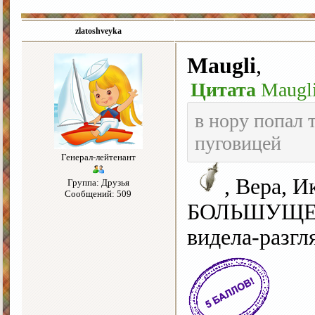
zlatoshveyka
Maugli
,
Цитата
Maugl
в нору попал 
пуговицей
Генерал-лейтенант
, Вера, 
Группа: Друзья
Сообщений: 509
БОЛЬШУЩЕ
видела-разгл