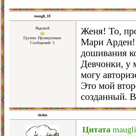
maugli_18
Рядовой
Женя! То, пр
Группа: Проверенные
Мари Арден! 
Сообщений: 5
дошивания ко
Девчонки, у 
могу авториз
Это мой втор
созданный. В
shelen
Цитата
maugl