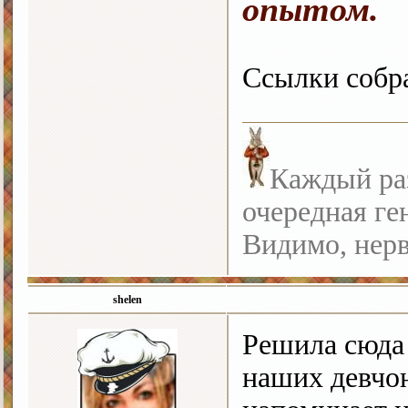
опытом.
Ссылки соб
Каждый раз
очередная ге
Видимо, нерв
shelen
Решила сюда 
наших девчон