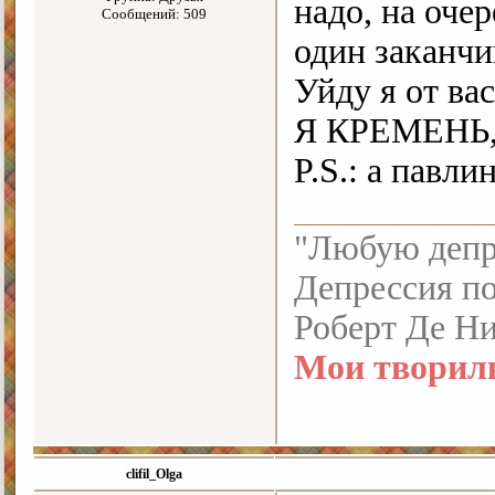
надо, на оче
Сообщений: 509
один заканч
Уйду я от ва
Я КРЕМЕНЬ
P.S.: а павли
"Любую депре
Депрессия по
Роберт Де Н
Мои творил
clifil_Olga