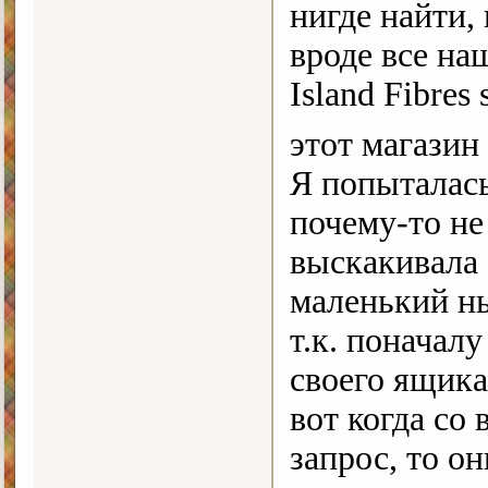
нигде найти,
вроде все на
Island Fibres
этот магазин
Я попыталась 
почему-то не
выскакивала
маленький нь
т.к. поначалу
своего ящика
вот когда со
запрос, то о