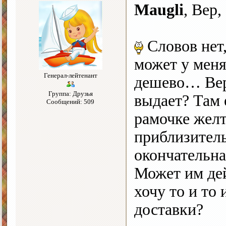
Maugli
, Вер,
Словов нет
может у меня
Генерал-лейтенант
дешево… Вер,
Группа: Друзья
выдает? Там 
Сообщений: 509
рамочке желт
приблизитель
окончательна
Может им дей
хочу то и то 
доставки?