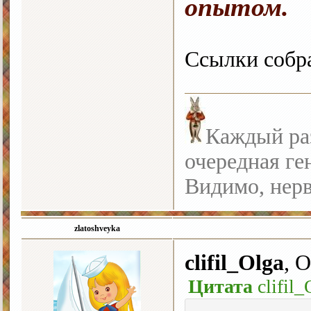
опытом.
Ссылки соб
Каждый раз
очередная ге
Видимо, нерв
zlatoshveyka
clifil_Olga
, О
Цитата
clifil_