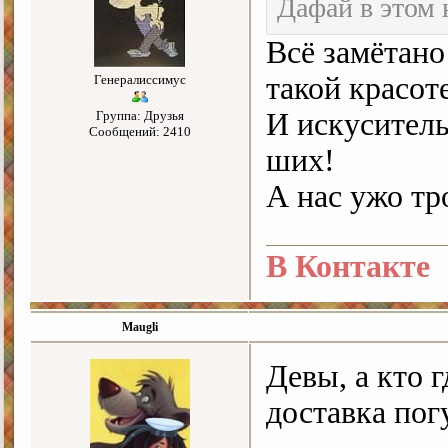
Дафай в этом 
Всё замётан
такой красот
Генералиссимус
И искуситель
Группа: Друзья
Сообщений: 2410
ших!
А нас ужо тр
В Контакте
Maugli
Девы, а кто 
доставка пог