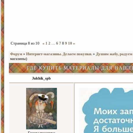
Страница
8
из
10
«
1
2
…
6
7
8
9
10
»
Форум
»
Интернет-магазины. Делаем покупки.
»
Душим жабу, радуем
магазины)
ГДЕ КУПИТЬ МАТЕРИАЛЫ ДЛЯ НАШЕ
Julchik_spb
Генералиссимус