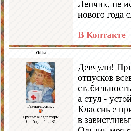
Ленчик, не и
нового года 
В Контакте
Vichka
Девчули! При
отпусков вс
стабильност
а стул - уст
Генералиссимус
Классные при
Группа: Модераторы
в завистлив
Сообщений: 2081
Ольчик моя
c