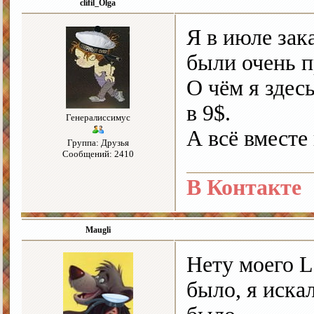
clifil_Olga
Я в июле зак
были очень 
О чём я здес
в 9$.
Генералиссимус
А всё вместе 
Группа: Друзья
Сообщений: 2410
В Контакте
Maugli
Нету моего Lo
было, я искал