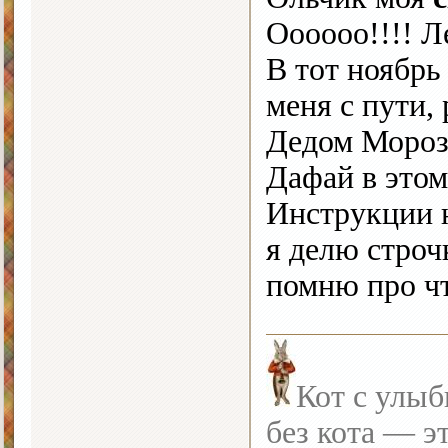
Оооооо!!!! Л
В тот ноябрь
меня с пути,
Дедом Морозо
Дафай в этом
Инструкции н
я делю строч
помню про чт
Кот с улыб
без кота — э