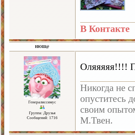
В Контакте
НЮШ@
Оляяяяя!!!!
Никогда не с
опуститесь до
Генералиссимус
своим опыто
Группа: Друзья
М.Твен.
Сообщений: 1716