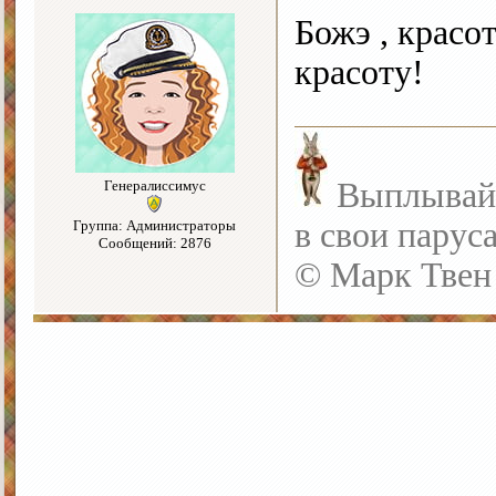
Божэ , красо
красоту!
Выплывайте
Генералиссимус
в свои парус
Группа: Администраторы
Сообщений: 2876
© Марк Твен