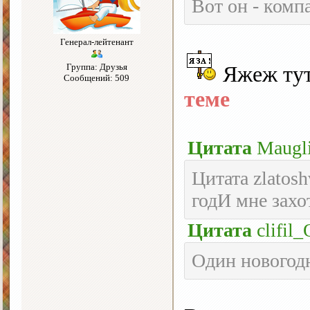
Вот он - ком
Генерал-лейтенант
Группа: Друзья
Яжеж тут 
Сообщений: 509
теме
Цитата
Maugl
Цитата zlatos
годИ мне зах
Цитата
clifil_
Один новогодн