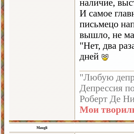
наличие, выст
И самое глав
письмецо нап
вышло, не ма
"Нет, два раз
дней
"Любую депре
Депрессия по
Роберт Де Н
Мои творил
Maugli