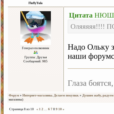
FluffyYula
Цитата
НЮ
Оляяяяя!!!! 
Надо Ольку з
Генерал-полковник
наши форумс
Группа: Друзья
Сообщений: 985
Глаза боятся,
Форум
»
Интернет-магазины. Делаем покупки.
»
Душим жабу, радуем
магазины)
Страница
8
из
10
«
1
2
…
6
7
8
9
10
»