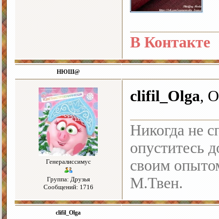
В Контакте
НЮШ@
clifil_Olga
, 
Никогда не с
опуститесь до
своим опыто
Генералиссимус
М.Твен.
Группа: Друзья
Сообщений: 1716
clifil_Olga