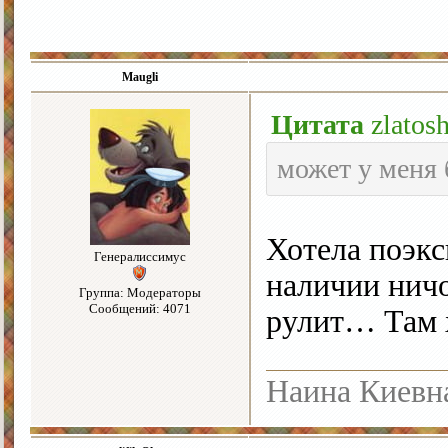
Maugli
Цитата
zlatos
может у меня 
Хотела поэкс
Генералиссимус
наличии нич
Группа: Модераторы
Сообщений: 4071
рулит… Там х
Наина Киевн