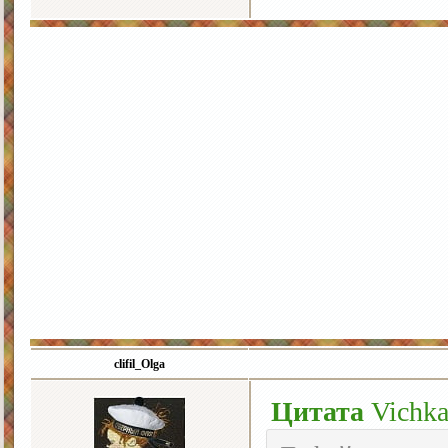
clifil_Olga
Цитата
Vichk