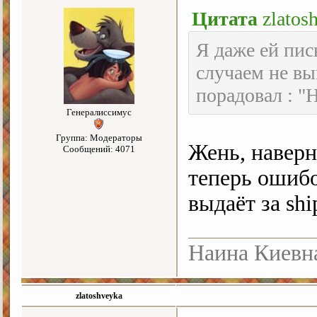
Цитата
zlatos
Я даже ей пис
случаем не вы
порадовал : "Н
Генералиссимус
Группа: Модераторы
Жень, наверн
Сообщений: 4071
теперь ошиб
выдаёт за sh
Наина Киевн
zlatoshveyka