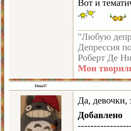
Вот и темати
"Любую депре
Депрессия по
Роберт Де Н
Мои творил
Elena57
Да, девочки,
Добавлено
----------------