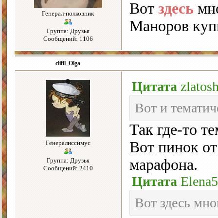
Вот
здесь
мно
Генерал-полковник
Маноров куп
Группа: Друзья
Сообщений: 1106
clifil_Olga
Цитата
zlatos
Вот и тематич
Так где-то т
Вот пинок от
Генералиссимус
марафона.
Группа: Друзья
Сообщений: 2410
Цитата
Elena
Вот здесь мно